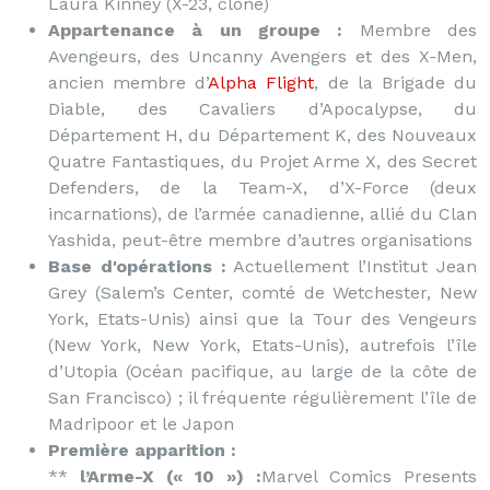
Laura Kinney (X-23, clone)
Appartenance à un groupe :
Membre des
Avengeurs, des Uncanny Avengers et des X-Men,
ancien membre d’
Alpha Flight
, de la Brigade du
Diable, des Cavaliers d’Apocalypse, du
Département H, du Département K, des Nouveaux
Quatre Fantastiques, du Projet Arme X, des Secret
Defenders, de la Team-X, d’X-Force (deux
incarnations), de l’armée canadienne, allié du Clan
Yashida, peut-être membre d’autres organisations
Base d'opérations :
Actuellement l’Institut Jean
Grey (Salem’s Center, comté de Wetchester, New
York, Etats-Unis) ainsi que la Tour des Vengeurs
(New York, New York, Etats-Unis), autrefois l’île
d’Utopia (Océan pacifique, au large de la côte de
San Francisco) ; il fréquente régulièrement l’île de
Madripoor et le Japon
Première apparition :
**
l’Arme-X (« 10 ») :
Marvel Comics Presents