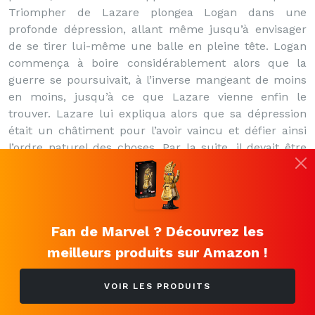
Triompher de Lazare plongea Logan dans une
profonde dépression, allant même jusqu’à envisager
de se tirer lui-même une balle en pleine tête. Logan
commença à boire considérablement alors que la
guerre se poursuivait, à l’inverse mangeant de moins
en moins, jusqu’à ce que Lazare vienne enfin le
trouver. Lazare lui expliqua alors que sa dépression
était un châtiment pour l’avoir vaincu et défier ainsi
l’ordre naturel des choses. Par la suite, il devait être
découvert qu’à cause de cette défaite initiale de
Lazare par Logan, à chaque fois que celui-ci était
sérieusement blessé au point d’épuiser son facteur
guérisseur, le mutant récupérait en affrontant et
Fan de Marvel ? Découvrez les
triomphant de Lazare au sein d’une arène astrale.
meilleurs produits sur Amazon !
Les années folles
Après cela, Logan retourna au Canada et Burr, sur les
VOIR LES PRODUITS
ordres d’un homme de main de Romulus, tua Janet