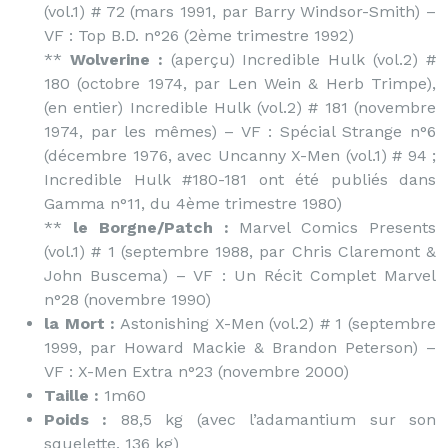
(vol.1) # 72 (mars 1991, par Barry Windsor-Smith) –
VF : Top B.D. n°26 (2ème trimestre 1992)
**
Wolverine :
(aperçu) Incredible Hulk (vol.2) #
180 (octobre 1974, par Len Wein & Herb Trimpe),
(en entier) Incredible Hulk (vol.2) # 181 (novembre
1974, par les mêmes) – VF : Spécial Strange n°6
(décembre 1976, avec Uncanny X-Men (vol.1) # 94 ;
Incredible Hulk #180-181 ont été publiés dans
Gamma n°11, du 4ème trimestre 1980)
**
le Borgne/Patch :
Marvel Comics Presents
(vol.1) # 1 (septembre 1988, par Chris Claremont &
John Buscema) – VF : Un Récit Complet Marvel
n°28 (novembre 1990)
la Mort :
Astonishing X-Men (vol.2) # 1 (septembre
1999, par Howard Mackie & Brandon Peterson) –
VF : X-Men Extra n°23 (novembre 2000)
Taille :
1m60
Poids :
88,5 kg (avec l’adamantium sur son
squelette, 136 kg)