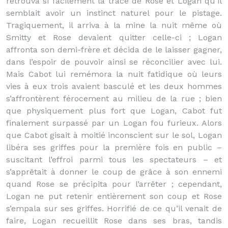
retrouva si facilement la trace de Rose et Logan qu’il
semblait avoir un instinct naturel pour le pistage.
Tragiquement, il arriva à la mine la nuit même où
Smitty et Rose devaient quitter celle-ci ; Logan
affronta son demi-frère et décida de le laisser gagner,
dans l’espoir de pouvoir ainsi se réconcilier avec lui.
Mais Cabot lui remémora la nuit fatidique où leurs
vies à eux trois avaient basculé et les deux hommes
s’affrontèrent férocement au milieu de la rue ; bien
que physiquement plus fort que Logan, Cabot fut
finalement surpassé par un Logan fou furieux. Alors
que Cabot gisait à moitié inconscient sur le sol, Logan
libéra ses griffes pour la première fois en public –
suscitant l’effroi parmi tous les spectateurs – et
s’apprêtait à donner le coup de grâce à son ennemi
quand Rose se précipita pour l’arrêter ; cependant,
Logan ne put retenir entièrement son coup et Rose
s’empala sur ses griffes. Horrifié de ce qu’il venait de
faire, Logan recueillit Rose dans ses bras, tandis