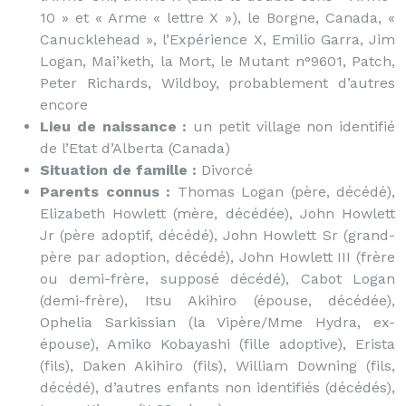
10 » et « Arme « lettre X »), le Borgne, Canada, «
Canucklehead », l’Expérience X, Emilio Garra, Jim
Logan, Mai’keth, la Mort, le Mutant n°9601, Patch,
Peter Richards, Wildboy, probablement d’autres
encore
Lieu de naissance :
un petit village non identifié
de l’Etat d’Alberta (Canada)
Situation de famille :
Divorcé
Parents connus :
Thomas Logan (père, décédé),
Elizabeth Howlett (mère, décédée), John Howlett
Jr (père adoptif, décédé), John Howlett Sr (grand-
père par adoption, décédé), John Howlett III (frère
ou demi-frère, supposé décédé), Cabot Logan
(demi-frère), Itsu Akihiro (épouse, décédée),
Ophelia Sarkissian (la Vipère/Mme Hydra, ex-
épouse), Amiko Kobayashi (fille adoptive), Erista
(fils), Daken Akihiro (fils), William Downing (fils,
décédé), d’autres enfants non identifiés (décédés),