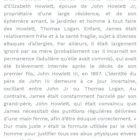
d’Elizabeth Howlett, épouse de John Howlett Jr,
propriétaire d’une large résidence, et de son
éphémère amant, le jardinier et homme à tout faire
des Howlett, Thomas Logan. Enfant, James était
relativement frêle et à la santé fragile, sujet à diverses
attaques d’allergies. Par ailleurs, il était largement
ignoré par sa mère (probablement car il incarnait en
permanence l’adultère qu’elle avait commis), qui avait
été brièvement internée après le décès de son
premier fils, John Howlett III, en 1897. L’identité du
père de John III demeure à ce jour incertaine,
oscillant entre John Jr ou Thomas Logan. Au
contraire, James était constamment harcelé par son
grand-père, John Howlett, qui était convaincu que
James nécessitait des punitions régulières délivrées
d’une main ferme, afin d’être éduqué correctement. «
Dur mais juste » était la formule utilisée par le vieil
homme pour justifier tous ces abus physiques envers