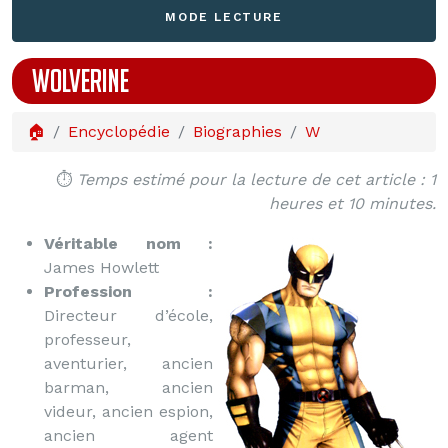
MODE LECTURE
WOLVERINE
🏠
Encyclopédie
Biographies
W
⏱️
Temps estimé pour la lecture de cet article : 1
heures et 10 minutes.
Véritable nom :
James Howlett
Profession :
Directeur d’école,
professeur,
aventurier, ancien
barman, ancien
videur, ancien espion,
ancien agent