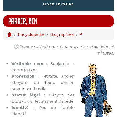
MODE LECTURE
PARKER, BEN
🏠
Encyclopédie
Biographies
P
⏱️
Temps estimé pour la lecture de cet article : 5
minutes.
Véritable nom :
Benjamin «
Ben » Parker
Profession :
Retraité, ancien
aboyeur de foire, ancien
ouvrier du textile
Statut légal :
Citoyen des
Etats-Unis, légalement décédé
Identité :
Pas de double
identité