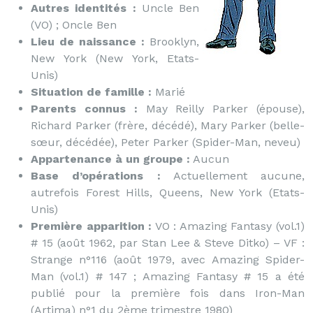
Autres identités :
Uncle Ben
(VO) ; Oncle Ben
Lieu de naissance :
Brooklyn,
New York (New York, Etats-
Unis)
Situation de famille :
Marié
Parents connus :
May Reilly Parker (épouse),
Richard Parker (frère, décédé), Mary Parker (belle-
sœur, décédée), Peter Parker (Spider-Man, neveu)
Appartenance à un groupe :
Aucun
Base d’opérations :
Actuellement aucune,
autrefois Forest Hills, Queens, New York (Etats-
Unis)
Première apparition :
VO : Amazing Fantasy (vol.1)
# 15 (août 1962, par Stan Lee & Steve Ditko) – VF :
Strange n°116 (août 1979, avec Amazing Spider-
Man (vol.1) # 147 ; Amazing Fantasy # 15 a été
publié pour la première fois dans Iron-Man
(Artima) n°1 du 2ème trimestre 1980)