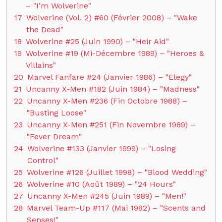
– "I’m Wolverine"
17
Wolverine (Vol. 2) #60 (Février 2008) – "Wake
the Dead"
18
Wolverine #25 (Juin 1990) – "Heir Aid"
19
Wolverine #19 (Mi-Décembre 1989) – "Heroes &
Villains"
20
Marvel Fanfare #24 (Janvier 1986) – "Elegy"
21
Uncanny X-Men #182 (Juin 1984) – "Madness"
22
Uncanny X-Men #236 (Fin Octobre 1988) –
"Busting Loose"
23
Uncanny X-Men #251 (Fin Novembre 1989) –
"Fever Dream"
24
Wolverine #133 (Janvier 1999) – "Losing
Control"
25
Wolverine #126 (Juillet 1998) – "Blood Wedding"
26
Wolverine #10 (Août 1989) – "24 Hours"
27
Uncanny X-Men #245 (Juin 1989) – "Men!"
28
Marvel Team-Up #117 (Mai 1982) – "Scents and
Senses!"