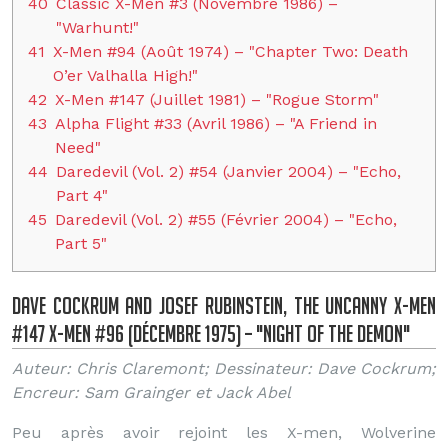
40
Classic X-Men #3 (Novembre 1986) –
"Warhunt!"
41
X-Men #94 (Août 1974) – "Chapter Two: Death
O’er Valhalla High!"
42
X-Men #147 (Juillet 1981) – "Rogue Storm"
43
Alpha Flight #33 (Avril 1986) – "A Friend in
Need"
44
Daredevil (Vol. 2) #54 (Janvier 2004) – "Echo,
Part 4"
45
Daredevil (Vol. 2) #55 (Février 2004) – "Echo,
Part 5"
Dave Cockrum and Josef Rubinstein, The Uncanny X-Men
#147 X-Men #96 (Décembre 1975) – "Night of the Demon"
Auteur: Chris Claremont; Dessinateur: Dave Cockrum;
Encreur: Sam Grainger et Jack Abel
Peu après avoir rejoint les X-men, Wolverine