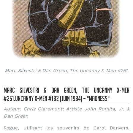
Marc Silvestri & Dan Green, The Uncanny X-Men #251.
Marc Silvestri & Dan Green, The Uncanny X-Men
#251.Uncanny X-Men #182 (Juin 1984) – "Madness"
Auteur: Chris Claremont; Artiste John Romita, Jr. &
Dan Green
Rogue, utilisant les souvenirs de Carol Danvers,