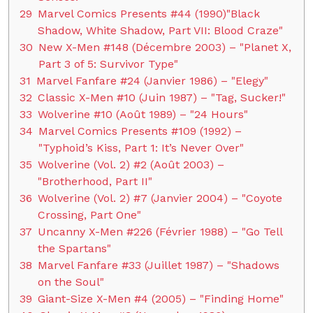
29
Marvel Comics Presents #44 (1990)"Black
Shadow, White Shadow, Part VII: Blood Craze"
30
New X-Men #148 (Décembre 2003) – "Planet X,
Part 3 of 5: Survivor Type"
31
Marvel Fanfare #24 (Janvier 1986) – "Elegy"
32
Classic X-Men #10 (Juin 1987) – "Tag, Sucker!"
33
Wolverine #10 (Août 1989) – "24 Hours"
34
Marvel Comics Presents #109 (1992) –
"Typhoid’s Kiss, Part 1: It’s Never Over"
35
Wolverine (Vol. 2) #2 (Août 2003) –
"Brotherhood, Part II"
36
Wolverine (Vol. 2) #7 (Janvier 2004) – "Coyote
Crossing, Part One"
37
Uncanny X-Men #226 (Février 1988) – "Go Tell
the Spartans"
38
Marvel Fanfare #33 (Juillet 1987) – "Shadows
on the Soul"
39
Giant-Size X-Men #4 (2005) – "Finding Home"