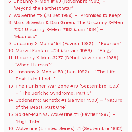
6
Uncanny X-Men #163 (Novembre 1982) –
"Beyond the Farthest Star"
7
Wolverine #9 (Juillet 1989) – "Promises to Keep"
8
Marc Silvestri & Dan Green, The Uncanny X-Men
#251.Uncanny X-Men #182 (Juin 1984) –
"Madness"
9
Uncanny X-Men #154 (Février 1982) – "Reunion"
10
Marvel Fanfare #24 (Janvier 1986) – "Elegy"
11
Uncanny X-Men #237 (Début Novembre 1988) –
"Who’s Human?"
12
Uncanny X-Men #158 (Juin 1982) – "The Life
That Late I Led…"
13
The Punisher War Zone #19 (Septembre 1993)
– "The Jericho Syndrome, Part 3"
14
Codename: Genetix #1 (Janvier 1993) – "Nature
of the Beast, Part One"
15
Spider-Man vs. Wolverine #1 (Février 1987) –
"High Tide"
16
Wolverine (Limited Series) #1 (Septembre 1982)