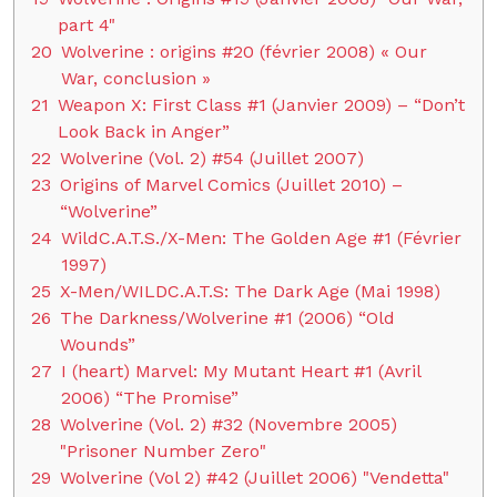
part 4"
20
Wolverine : origins #20 (février 2008) « Our
War, conclusion »
21
Weapon X: First Class #1 (Janvier 2009) – “Don’t
Look Back in Anger”
22
Wolverine (Vol. 2) #54 (Juillet 2007)
23
Origins of Marvel Comics (Juillet 2010) –
“Wolverine”
24
WildC.A.T.S./X-Men: The Golden Age #1 (Février
1997)
25
X-Men/WILDC.A.T.S: The Dark Age (Mai 1998)
26
The Darkness/Wolverine #1 (2006) “Old
Wounds”
27
I (heart) Marvel: My Mutant Heart #1 (Avril
2006) “The Promise”
28
Wolverine (Vol. 2) #32 (Novembre 2005)
"Prisoner Number Zero"
29
Wolverine (Vol 2) #42 (Juillet 2006) "Vendetta"