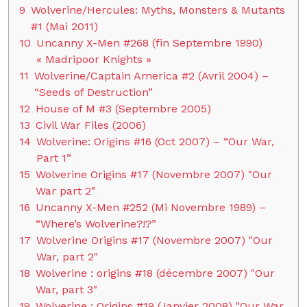
9
Wolverine/Hercules: Myths, Monsters & Mutants
#1 (Mai 2011)
10
Uncanny X-Men #268 (fin Septembre 1990)
« Madripoor Knights »
11
Wolverine/Captain America #2 (Avril 2004) –
“Seeds of Destruction”
12
House of M #3 (Septembre 2005)
13
Civil War Files (2006)
14
Wolverine: Origins #16 (Oct 2007) – “Our War,
Part 1”
15
Wolverine Origins #17 (Novembre 2007) "Our
War part 2"
16
Uncanny X-Men #252 (Mi Novembre 1989) –
“Where’s Wolverine?!?”
17
Wolverine Origins #17 (Novembre 2007) "Our
War, part 2"
18
Wolverine : origins #18 (décembre 2007) "Our
War, part 3"
19
Wolverine : Origins #19 (Janvier 2008) "Our War,