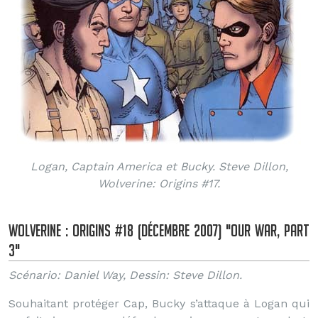
Logan, Captain America et Bucky. Steve Dillon,
Wolverine: Origins #17.
Wolverine : origins #18 (décembre 2007) "Our War, part
3"
Scénario: Daniel Way, Dessin: Steve Dillon.
Souhaitant protéger Cap, Bucky s’attaque à Logan qui