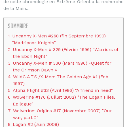
de cette chronologie en Extrême-Orient à la recherche
de la Main...
Sommaire
1
Uncanny X-Men #268 (fin Septembre 1990)
"Madripoor Knights"
2
Uncanny X-Men # 329 (Février 1996) "Warriors of
the Ebon Night"
3
Uncanny X-Men # 330 (Mars 1996) «Quest for
the Crimson Dawn »
4
WildC.A.T.S./X-Men: The Golden Age #1 (Feb
1997)
5
Alpha Flight #33 (Avril 1986) "A friend in need"
6
Wolverine #176 (Juillet 2002) "The Logan Files,
Epilogue"
7
Wolverine: Origins #17 (Novembre 2007) "Our
war, part 2"
8
Logan #2 (Juin 2008)