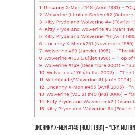
1
Uncanny X-Men #148 (Août 1981) – “Cr
2
Wolverine (Limited Series) #2 (Octobre
3
Kitty Pryde and Wolverine #4 (Février 1
4
Kitty Pryde and Wolverine #5 (Mars 19
5
Kitty Pryde and Wolverine #6 (Avril 198
6
Uncanny X-Men #251 (Novembre 1989) 
7
Wolverine #89 (Janvier 1995) – “The M
8
Wolverine #103 (Juillet 1996) – “Top of
9
Wolverine #169 (Décembre 2001) – “Bloo
10
Wolverine #176 (Juillet 2002) – “The 
11
Witchblade/Wolverine #1 (Juin 2004) 
12
Uncanny X-Men #455 (Avril 2005) - “N
13
Wolverine (Vol. 2) #40 (Mai 2006) – “Or
14
Kitty Pryde and Wolverine #2 (Décemb
15
Kitty Pryde and Wolverine #4 (Février 
Uncanny X-Men #148 (Août 1981) – “Cry, Muta