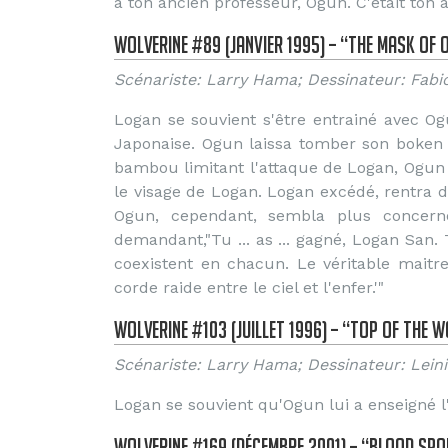
à ton ancien professeur, Ogun. C'était ton 
Wolverine #89 (Janvier 1995) – “The Mask of 
Scénariste: Larry Hama; Dessinateur: Fabi
Logan se souvient s'être entrainé avec 
Japonaise. Ogun laissa tomber son boken (
bambou limitant l'attaque de Logan, Ogun
le visage de Logan. Logan excédé, rentra d
Ogun, cependant, sembla plus concerné 
demandant,"Tu ... as ... gagné, Logan San. 
coexistent en chacun. Le véritable maitre s
corde raide entre le ciel et l'enfer.'"
Wolverine #103 (Juillet 1996) – “Top of the W
Scénariste: Larry Hama; Dessinateur: Lein
Logan se souvient qu'Ogun lui a enseigné 
Wolverine #169 (Décembre 2001) – “Blood Spor