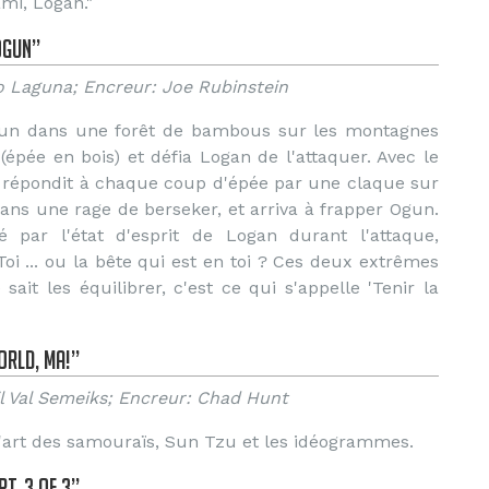
ami, Logan."
Ogun”
o Laguna; Encreur: Joe Rubinstein
Ogun dans une forêt de bambous sur les montagnes
épée en bois) et défia Logan de l'attaquer. Avec le
 répondit à chaque coup d'épée par une claque sur
ans une rage de berseker, et arriva à frapper Ogun.
par l'état d'esprit de Logan durant l'attaque,
Toi ... ou la bête qui est en toi ? Ces deux extrêmes
ait les équilibrer, c'est ce qui s'appelle 'Tenir la
orld, Ma!”
il Val Semeiks; Encreur: Chad Hunt
l'art des samouraïs, Sun Tzu et les idéogrammes.
t, 3 of 3”