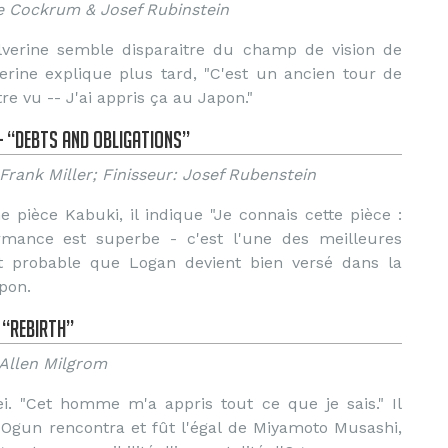
ve Cockrum & Josef Rubinstein
lverine semble disparaitre du champ de vision de
verine explique plus tard, "C'est un ancien tour de
re vu -- J'ai appris ça au Japon."
 – “Debts and Obligations”
Frank Miller; Finisseur: Josef Rubenstein
 pièce Kabuki, il indique "Je connais cette pièce :
rmance est superbe - c'est l'une des meilleures
est probable que Logan devient bien versé dans la
pon.
 “Rebirth”
 Allen Milgrom
ei. "Cet homme m'a appris tout ce que je sais." Il
'Ogun rencontra et fût l'égal de Miyamoto Musashi,