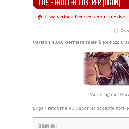
009 - FROTTER, LUSTRER (OGUN)
🏠
Wolverine Files : Version Française
⏱️
Temp
Version 4.00, dernière mise à jour 22 Mar
Dan Fraga et Nor
Logan retourne au Japon et accepte l'offr
Sommaire