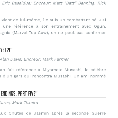
 Eric Basaldua; Encreur: Matt “Batt” Banning, Rick
vient de lui-même, "Je suis un combattant né. J'ai
nt une référence à son entrainement avec Ogun.
agnie (Marvel-Top Cow), on ne peut pas confirmer
 Yet?!”
 Alan Davis; Encreur: Mark Farmer
an fait référence à Miyomoto Musashi, le célèbre
ndu d'un gars qui rencontra Musashi. Un ami nommé
 Endings, Part Five”
tares, Mark Texeira
aux Chutes de Jasmin après la seconde Guerre