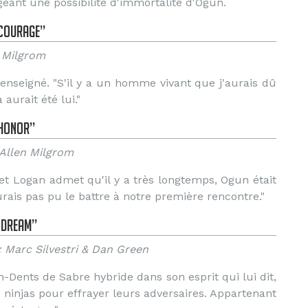
geant une possibilité d'immortalité d'Ogun.
“Courage”
n Milgrom
enseigné. "S'il y a un homme vivant que j'aurais dû
aurait été lui."
“Honor”
 Allen Milgrom
et Logan admet qu'il y a très longtemps, Ogun était
urais pas pu le battre à notre première rencontre."
 Dream”
: Marc Silvestri & Dan Green
n-Dents de Sabre hybride dans son esprit qui lui dit,
ninjas pour effrayer leurs adversaires. Appartenant