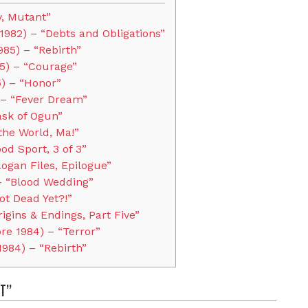
y, Mutant”
 1982) – “Debts and Obligations”
985) – “Rebirth”
85) – “Courage”
5) – “Honor”
– “Fever Dream”
ask of Ogun”
 the World, Ma!”
d Sport, 3 of 3”
Logan Files, Epilogue”
– “Blood Wedding”
ot Dead Yet?!”
igins & Endings, Part Five”
re 1984) – “Terror”
1984) – “Rebirth”
nt”