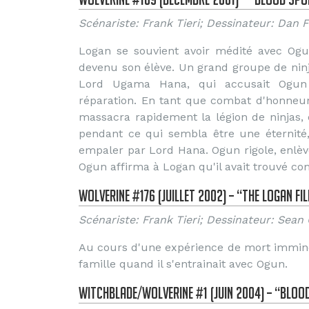
Scénariste: Frank Tieri; Dessinateur: Da
Logan se souvient avoir médité avec Og
devenu son élève. Un grand groupe de ninj
Lord Ugama Hana, qui accusait Ogun d
réparation. En tant que combat d'honneur
massacra rapidement la légion de ninjas, 
pendant ce qui sembla être une éternité
empaler par Lord Hana. Ogun rigole, enlève
Ogun affirma à Logan qu'il avait trouvé c
Wolverine #176 (Juillet 2002) – “The Logan Fil
Scénariste: Frank Tieri; Dessinateur: Se
Au cours d'une expérience de mort imminen
famille quand il s'entrainait avec Ogun.
Witchblade/Wolverine #1 (Juin 2004) – “Bloo