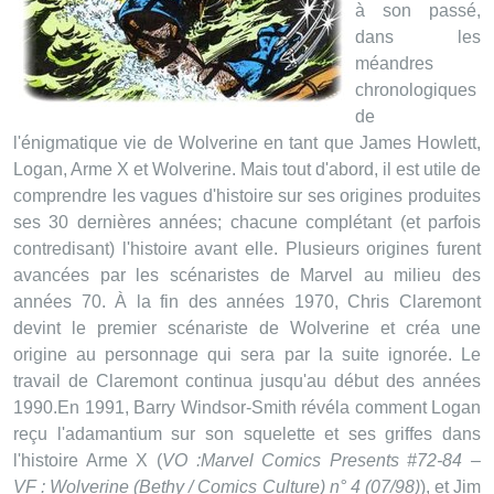
à son passé,
dans les
méandres
chronologiques
de
l'énigmatique vie de Wolverine en tant que James Howlett,
Logan, Arme X et Wolverine. Mais tout d'abord, il est utile de
comprendre les vagues d'histoire sur ses origines produites
ses 30 dernières années; chacune complétant (et parfois
contredisant) l'histoire avant elle. Plusieurs origines furent
avancées par les scénaristes de Marvel au milieu des
années 70. À la fin des années 1970, Chris Claremont
devint le premier scénariste de Wolverine et créa une
origine au personnage qui sera par la suite ignorée. Le
travail de Claremont continua jusqu'au début des années
1990.En 1991, Barry Windsor-Smith révéla comment Logan
reçu l'adamantium sur son squelette et ses griffes dans
l'histoire Arme X (
VO :Marvel Comics Presents #72-84 –
VF : Wolverine (Bethy / Comics Culture) n° 4 (07/98)
), et Jim