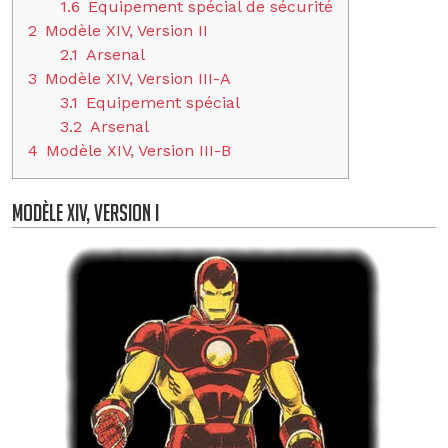
1.6
Equipement spécial de sécurité
2
Modèle XIV, Version II
2.1
Arsenal
3
Modèle XIV, Version III-A
3.1
Equipement spécial
3.2
Arsenal
4
Modèle XIV, Version III-B
Modèle XIV, Version I