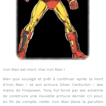
Iron Man est mort. Vive Iron Man !
Bien que soulagé et prêt à continuer après la mort
d’Iron Man – et son armure Silver Centurion – des
mains de Firepower, Tony fut forcé par ses ennemis
de construire une nouvelle armure dernier cri pour,
en fin de compte, rester Iron Man (dans la parution