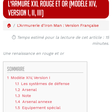
L'ARMURE XXL ROUGE ET OR (MODÈLE XIV,
VERSION I, II, III)
🏠
L'Armurerie d'Iron Man : Version Française
⏱️
Temps estimé pour la lecture de cet article : 15
minutes.
Une renaissance en rouge et or
Sommaire
1
Modèle XIV, Version I
1.1
Les systèmes de défense
1.2
Arsenal
1.3
Note
1.4
Arsenal annexe
1.5
Equipement spécial