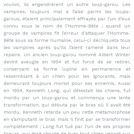
vouloir, ils engendrèrent un autre loup-garou. Les
vampires, toujours mal à l’aise parmi les loups-
garous, étaient principalement effrayés par l’un d’eux
connu sous le nom de l’Homme-Bête ; quand un
groupe de vampires fit l’erreur d’attaquer l’Homme-
Bête sous sa forme humaine, celui-ci déchiqueta tous
les vampires après qu’ils l’aient ramené dans leur
repaire. Un ancien loup-garou nommé Albert Winter
devint aveugle en 1954 et fut forcé de se retirer,
conservant sa forme lupine en permanence et
ressemblant à un chien pour les ignorants, mais
demeurant toujours mortel pour ses ennemis. Aussi
en 1954, Kenneth Long, qui détestait les chiens, fut
mordu par un loup-garou et commença une lente
transformation, qui débuta par le bras où il avait été
mordu. Kenneth retarda un peu cette métamorphose
en s’amputant le bras mais il finit par se transformer
complètement ; Long fut tué par l’un de ses propres
tireurs, qui était chargé de tuer tout chien venant sur