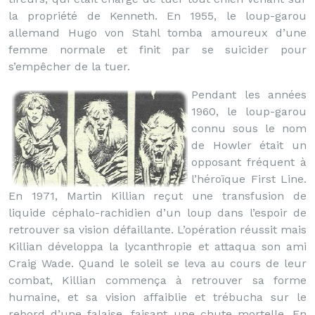
la propriété de Kenneth. En 1955, le loup-garou
allemand Hugo von Stahl tomba amoureux d’une
femme normale et finit par se suicider pour
s’empêcher de la tuer.
Pendant les années
1960, le loup-garou
connu sous le nom
de Howler était un
opposant fréquent à
l’héroïque First Line.
En 1971, Martin Killian reçut une transfusion de
liquide céphalo-rachidien d’un loup dans l’espoir de
retrouver sa vision défaillante. L’opération réussit mais
Killian développa la lycanthropie et attaqua son ami
Craig Wade. Quand le soleil se leva au cours de leur
combat, Killian commença à retrouver sa forme
humaine, et sa vision affaiblie et trébucha sur le
rebord d’une falaise, faisant une chute mortelle. En