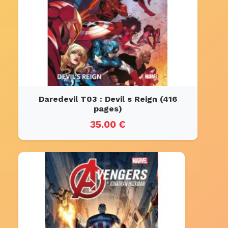
Daredevil T03 : Devil s Reign (416
pages)
35.00 €