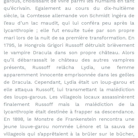
garous, choisissant de vivre parmi les humains en tant
qu’écrivain. Egalement au cours du dix-huitième
siècle, la Comtesse allemande von Schmidt ingéra de
l’eau d’un lac maudit, qui lui conféra peu après la
lycanthropie ; elle fut ensuite tuée par son propre
mari lors de la nuit de sa première transformation. En
1795, le Hongrois Grigori Russoff détruisit brièvement
le vampire Dracula dans son propre château. Alors
qu’il débarrassait le château des autres vampires
présents, Russoff relâcha Lydia, une femme
apparemment innocente emprisonnée dans les geôles
de Dracula. Cependant, Lydia était un loup-garou et
elle attaqua Russoff, lui transmettant la malédiction
des loups-garous. Les villageois locaux assassinèrent
finalement Russoff mais la malédiction de la
lycanthropie était destinée à frapper sa descendance.
En 1898, le Monstre de Frankenstein rencontra une
jeune louve-garou nommée Lénore et la sauva de
villageois qui s’apprêtaient à la brûler sur le bûcher,