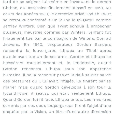
tard de se soigner lui-même en invoquant le démon
Chthon, qui assassina finalement Russoff en 1958. Au
cours des années 1930, le détective privé Hodiah Twist
se retrouva confronté à un jeune loup-garou nommé
Jeffrey Winters. Bien que Twist échoua à empêcher
plusieurs meurtres commis par Winters, l’enfant fut
finalement tué par le compagnon de Winters, Conrad
Jeavons. En 1940, l’explorateur Gordon Sanders
rencontra la louve-garou Llhupa au Tibet après
qu’elle avait tué un de ses amis. Gordon et Llhupa se
blessèrent mutuellement et, le lendemain, quand
Gordon rencontra Llhupa sous son apparence
humaine, il ne la reconnut pas et l’aida à sauver sa vie
des blessures qu’il lui avait infligée. Ils finirent par se
marier mais quand Gordon développa à son tour la
lycanthropie, il réalisa qui était réellement Llhupa.
Quand Gordon lui fit face, Llhupa le tua. Les meurtres
commis par ces deux loups-garous firent l’objet d’une
enquête par la Vision, un être d’une autre dimension