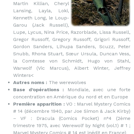
Martin Killian, Cheryl
Lansing, Layla, Loki,
Kenneth Long, le Loup-
Garou (Jack Russell),
Lupe, Lycus, Nina Price, Razorblade, Lissa Russell,
Gregor Russoff, Gregory Russoff, Grigori Russoff,
Gordon Sanders, Llhupa Sanders, Scuzz, Peter
Snubb, Rhona Stuart, Sœur Ursula, Duncan Vess,
la Comtesse von Schmidt, Hugo von Stahl,
Warwolf (Vic Marcus), Albert Winter, Jeffrey
Winters<
Autres noms :
The werewolves
Base d’opérations :
Mondiale, avec une forte
concentration en Amérique du nord et en Europe
Première apparition :
VO : Marvel Mystery Comics
# 14 (décembre 1940, par Joe Simon & Jack Kirby)
– VF : Dracula (Comics Pocket) n°4 (2ème
trimestre 1975, avec Werewolf by Night (vol.1) # 1 ;
Marvel Mystery Comics # 14 est inédit en France)