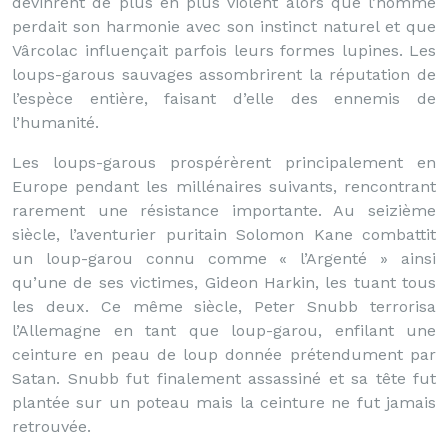
devinrent de plus en plus violent alors que l’homme
perdait son harmonie avec son instinct naturel et que
Vârcolac influençait parfois leurs formes lupines. Les
loups-garous sauvages assombrirent la réputation de
l’espèce entière, faisant d’elle des ennemis de
l’humanité.
Les loups-garous prospérèrent principalement en
Europe pendant les millénaires suivants, rencontrant
rarement une résistance importante. Au seizième
siècle, l’aventurier puritain Solomon Kane combattit
un loup-garou connu comme « l’Argenté » ainsi
qu’une de ses victimes, Gideon Harkin, les tuant tous
les deux. Ce même siècle, Peter Snubb terrorisa
l’Allemagne en tant que loup-garou, enfilant une
ceinture en peau de loup donnée prétendument par
Satan. Snubb fut finalement assassiné et sa tête fut
plantée sur un poteau mais la ceinture ne fut jamais
retrouvée.