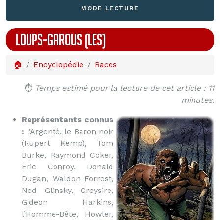
MODE LECTURE
LOUPS-GAROUS (LES)
🏠
Encyclopédie
Races
⏱️
Temps estimé pour la lecture de cet article : 11
minutes.
Représentants connus
:
l’Argenté, le Baron noir
(Rupert Kemp), Tom
Burke, Raymond Coker,
Eric Conroy, Donald
Dugan, Waldon Forrest,
Ned Glinsky, Greysire,
Gideon Harkins,
l’Homme-Bête, Howler,