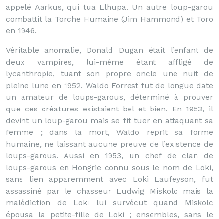
appelé Aarkus, qui tua Llhupa. Un autre loup-garou
combattit la Torche Humaine (Jim Hammond) et Toro
en 1946.
Véritable anomalie, Donald Dugan était l’enfant de
deux vampires, lui-même étant affligé de
lycanthropie, tuant son propre oncle une nuit de
pleine lune en 1952. Waldo Forrest fut de longue date
un amateur de loups-garous, déterminé à prouver
que ces créatures existaient bel et bien. En 1953, il
devint un loup-garou mais se fit tuer en attaquant sa
femme ; dans la mort, Waldo reprit sa forme
humaine, ne laissant aucune preuve de l’existence de
loups-garous. Aussi en 1953, un chef de clan de
loups-garous en Hongrie connu sous le nom de Loki,
sans lien apparemment avec Loki Laufeyson, fut
assassiné par le chasseur Ludwig Miskolc mais la
malédiction de Loki lui survécut quand Miskolc
épousa la petite-fille de Loki ; ensembles, sans le