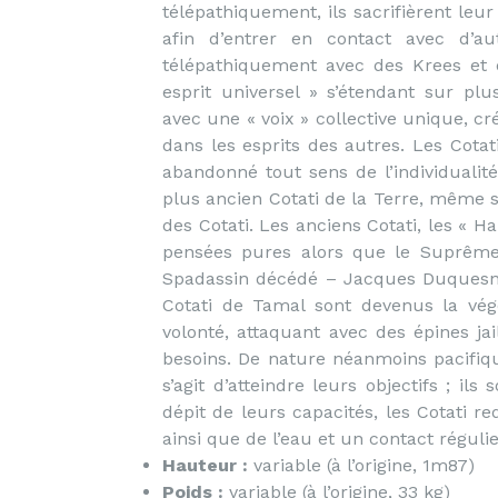
télépathiquement, ils sacrifièrent leu
afin d’entrer en contact avec d’au
télépathiquement avec des Krees et d
esprit universel » s’étendant sur pl
avec une « voix » collective unique, c
dans les esprits des autres. Les Cota
abandonné tout sens de l’individualit
plus ancien Cotati de la Terre, même s’i
des Cotati. Les anciens Cotati, les « 
pensées pures alors que le Suprême
Spadassin décédé – Jacques Duquesne 
Cotati de Tamal sont devenus la vég
volonté, attaquant avec des épines ja
besoins. De nature néanmoins pacifiqu
s’agit d’atteindre leurs objectifs ; il
dépit de leurs capacités, les Cotati r
ainsi que de l’eau et un contact régulie
Hauteur :
variable (à l’origine, 1m87)
Poids :
variable (à l’origine, 33 kg)