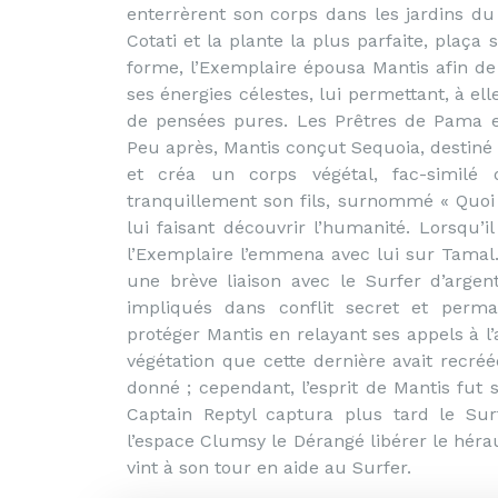
enterrèrent son corps dans les jardins d
Cotati et la plante la plus parfaite, plaça
forme, l’Exemplaire épousa Mantis afin d
ses énergies célestes, lui permettant, à ell
de pensées pures. Les Prêtres de Pama e
Peu après, Mantis conçut Sequoia, destiné à
et créa un corps végétal, fac-similé d
tranquillement son fils, surnommé « Quoi »
lui faisant découvrir l’humanité. Lorsqu’i
l’Exemplaire l’emmena avec lui sur Tamal.
une brève liaison avec le Surfer d’argent
impliqués dans conflit secret et perma
protéger Mantis en relayant ses appels à l’
végétation que cette dernière avait recré
donné ; cependant, l’esprit de Mantis fut
Captain Reptyl captura plus tard le Surf
l’espace Clumsy le Dérangé libérer le héra
vint à son tour en aide au Surfer.