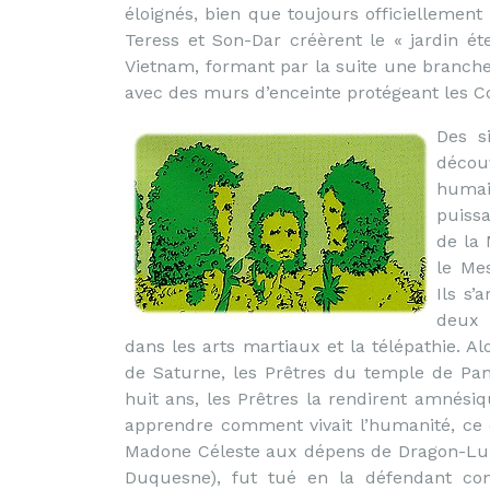
éloignés, bien que toujours officiellement i
Teress et Son-Dar créèrent le « jardin éte
Vietnam, formant par la suite une branch
avec des murs d’enceinte protégeant les Cota
Des si
décou
humain
puissa
de la 
le Mes
Ils s’
deux 
dans les arts martiaux et la télépathie. A
de Saturne, les Prêtres du temple de Pam
huit ans, les Prêtres la rendirent amnésiq
apprendre comment vivait l’humanité, ce qui
Madone Céleste aux dépens de Dragon-Lun
Duquesne), fut tué en la défendant con