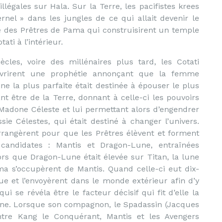
llégales sur Hala. Sur la Terre, les pacifistes krees
rnel » dans les jungles de ce qui allait devenir le
e des Prêtres de Pama qui construisirent un temple
ti à l’intérieur.
ècles, voire des millénaires plus tard, les Cotati
vrirent une prophétie annonçant que la femme
e la plus parfaite était destinée à épouser le plus
nt être de la Terre, donnant à celle-ci les pouvoirs
Madone Céleste et lui permettant alors d’engendrer
sie Célestes, qui était destiné à changer l’univers.
arrangèrent pour que les Prêtres élèvent et forment
candidates : Mantis et Dragon-Lune, entraînées
lors que Dragon-Lune était élevée sur Titan, la lune
a s’occupèrent de Mantis. Quand celle-ci eut dix-
ue et l’envoyèrent dans le monde extérieur afin d’y
 se révéla être le facteur décisif qui fit d’elle la
e. Lorsque son compagnon, le Spadassin (Jacques
tre Kang le Conquérant, Mantis et les Avengers