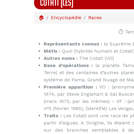
COTATI (LES)
🏠
Encyclopédie
Races
⏱️
Temp
Représentants connus :
le Suprême 
Métis :
Quoi (hybride humain et Cotati
Autres noms :
The Cotati (VO)
Base d’opérations :
la planète Tamal
Terre) et des centaines d’autres planèt
système de Pama, Grand Nuage de Ma
Première apparition :
VO : (anonyme)
1974, par Steve Englehart & Sal Buscema
(mars 1975, par les mêmes) – VF : (an
n°5 (février 1985), (identifié) Les Vengeu
Traits :
Les Cotati sont une race de pl
partir d’algues. A l’origine, ils étaie
sur des branches semblables à 