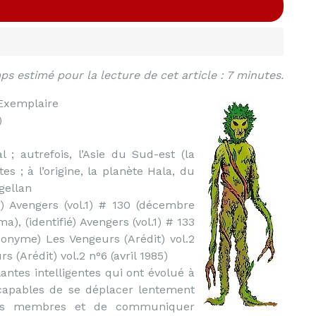
s estimé pour la lecture de cet article : 7 minutes.
Exemplaire
)
 ; autrefois, l’Asie du Sud-est (la
es ; à l’origine, la planète Hala, du
gellan
 Avengers (vol.1) # 130 (décembre
), (identifié) Avengers (vol.1) # 133
onyme) Les Vengeurs (Arédit) vol.2
rs (Arédit) vol.2 n°6 (avril 1985)
antes intelligentes qui ont évolué à
nt capables de se déplacer lentement
des membres et de communiquer