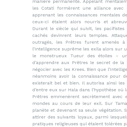
manière permanente. Appelant mentaleme
les Cotati formèrent une alliance avec e
apprenant les connaissances mentales de
ceux-ci étaient alors nourris et abreu
Durant le siècle qui suivit, les pacifist
cachés devinrent leurs temples. Attaqu
outragés, les Prêtres furent amenés à 
l’Intelligence suprême les exila alors sur 
le monstrueux Tueur des étoiles – un 
d’apprendre aux Prêtres le secret de la 
négocier avec les Krees. Bien que l’Intellig
néanmoins avoir la connaissance pour dé
existerait bel et bien. Il autorisa ainsi l
d’entre eux sur Hala dans l’hypothèse où l
Prêtres emmenèrent secrètement avec eu
mondes au cours de leur exil. Sur Tamal, 
planète et devenant sa seule végétation. S
attirer des suivants loyaux, parmi lesque
pratiques religieuses qui étaient tolérées 