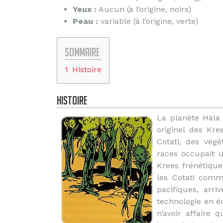
Yeux :
Aucun (à l’origine, noirs)
Peau :
variable (à l’origine, verte)
Sommaire
1
Histoire
Histoire
La planète Hala
originel des Kre
Cotati, des vég
races occupait u
Krees frénétique
les Cotati comme
pacifiques, arri
technologie en é
n’avoir affaire