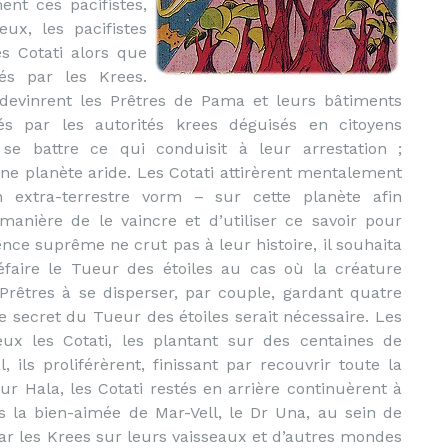
nt ces pacifistes,
ux, les pacifistes
s Cotati alors que
vés par les Krees.
es devinrent les Prêtres de Pama et leurs bâtiments
és par les autorités krees déguisés en citoyens
se battre ce qui conduisit à leur arrestation ;
une planète aride. Les Cotati attirèrent mentalement
extra-terrestre vorm – sur cette planète afin
manière de le vaincre et d’utiliser ce savoir pour
ence suprême ne crut pas à leur histoire, il souhaita
faire le Tueur des étoiles au cas où la créature
es Prêtres à se disperser, par couple, gardant quatre
e secret du Tueur des étoiles serait nécessaire. Les
x les Cotati, les plantant sur des centaines de
ils proliférèrent, finissant par recouvrir toute la
ur Hala, les Cotati restés en arrière continuèrent à
ls la bien-aimée de Mar-Vell, le Dr Una, au sein de
par les Krees sur leurs vaisseaux et d’autres mondes