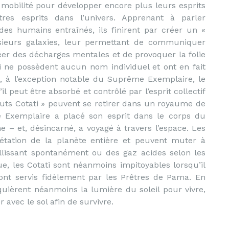
r mobilité pour développer encore plus leurs esprits
tres esprits dans l’univers. Apprenant à parler
es humains entraînés, ils finirent par créer un «
usieurs galaxies, leur permettant de communiquer
réer des décharges mentales et de provoquer la folie
ti ne possèdent aucun nom individuel et ont en fait
é, à l’exception notable du Suprême Exemplaire, le
l peut être absorbé et contrôlé par l’esprit collectif
Hauts Cotati » peuvent se retirer dans un royaume de
 Exemplaire a placé son esprit dans le corps du
– et, désincarné, a voyagé à travers l’espace. Les
étation de la planète entière et peuvent muter à
illissant spontanément ou des gaz acides selon les
e, les Cotati sont néanmoins impitoyables lorsqu’il
s sont servis fidèlement par les Prêtres de Pama. En
equièrent néanmoins la lumière du soleil pour vivre,
r avec le sol afin de survivre.