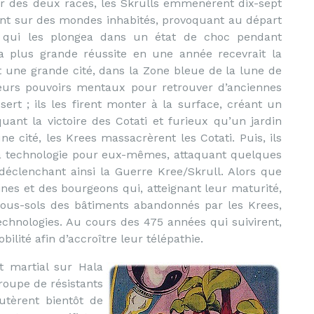
ur des deux races, les Skrulls emmenèrent dix-sept
nt sur des mondes inhabités, provoquant au départ
i qui les plongea dans un état de choc pendant
 la plus grande réussite en une année recevrait la
t une grande cité, dans la Zone bleue de la lune de
t leurs pouvoirs mentaux pour retrouver d’anciennes
sert ; ils les firent monter à la surface, créant un
ant la victoire des Cotati et furieux qu’un jardin
e cité, les Krees massacrèrent les Cotati. Puis, ils
la technologie pour eux-mêmes, attaquant quelques
déclenchant ainsi la Guerre Kree/Skrull. Alors que
aines et des bourgeons qui, atteignant leur maturité,
 sous-sols des bâtiments abandonnés par les Krees,
chnologies. Au cours des 475 années qui suivirent,
lité afin d’accroître leur télépathie.
 martial sur Hala
groupe de résistants
cutèrent bientôt de