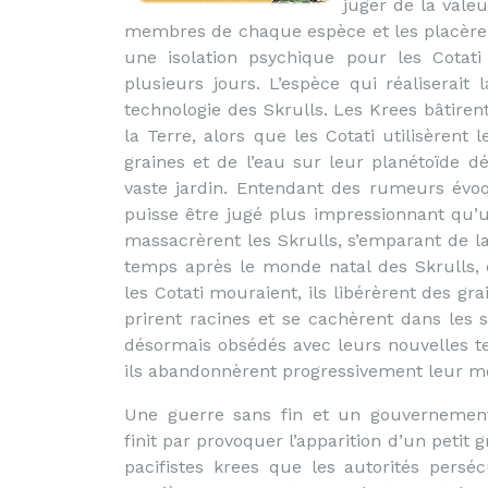
juger de la vale
membres de chaque espèce et les placère
une isolation psychique pour les Cotat
plusieurs jours. L’espèce qui réaliserait
technologie des Skrulls. Les Krees bâtiren
la Terre, alors que les Cotati utilisèren
graines et de l’eau sur leur planétoïde dé
vaste jardin. Entendant des rumeurs évoqu
puisse être jugé plus impressionnant qu’un
massacrèrent les Skrulls, s’emparant de 
temps après le monde natal des Skrulls, 
les Cotati mouraient, ils libérèrent des gr
prirent racines et se cachèrent dans les
désormais obsédés avec leurs nouvelles te
ils abandonnèrent progressivement leur mobi
Une guerre sans fin et un gouvernement
finit par provoquer l’apparition d’un petit 
pacifistes krees que les autorités persé