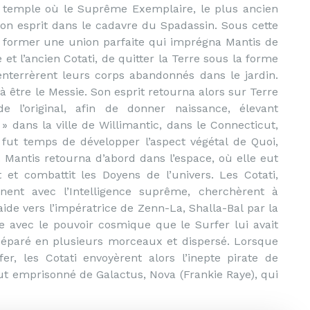
u temple où le Suprême Exemplaire, le plus ancien
 son esprit dans le cadavre du Spadassin. Sous cette
e former une union parfaite qui imprégna Mantis de
e et l’ancien Cotati, de quitter la Terre sous la forme
nterrèrent leurs corps abandonnés dans le jardin.
 être le Messie. Son esprit retourna alors sur Terre
e l’original, afin de donner naissance, élevant
 dans la ville de Willimantic, dans le Connecticut,
l fut temps de développer l’aspect végétal de Quoi,
 Mantis retourna d’abord dans l’espace, où elle eut
 et combattit les Doyens de l’univers. Les Cotati,
nent avec l’Intelligence suprême, cherchèrent à
aide vers l’impératrice de Zenn-La, Shalla-Bal par la
ée avec le pouvoir cosmique que le Surfer lui avait
 séparé en plusieurs morceaux et dispersé. Lorsque
er, les Cotati envoyèrent alors l’inepte pirate de
ut emprisonné de Galactus, Nova (Frankie Raye), qui