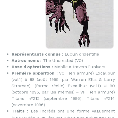
Représentants connus :
aucun d’identifié
Autres noms :
The Uncreated (VO)
Base d’opérations :
Mobile à travers l’univers
Première apparition :
VO : (en armure) Excalibur
(vol.1) # 88 (août 1995, par Warren Ellis & Larry
Stroman), (forme réelle) Excalibur (vol.1) # 90
(octobre 1995, par les mêmes) – VF : (en armure)
Titans n°212 (septembre 1996), Titans n°214
(novembre 1996)
Traits :
Les Incréés ont une forme vaguement
humanoïde, avec des excroissances épineuses sur