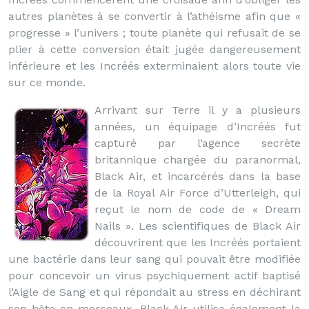
autres planètes à se convertir à l’athéisme afin que «
progresse » l’univers ; toute planète qui refusait de se
plier à cette conversion était jugée dangereusement
inférieure et les Incréés exterminaient alors toute vie
sur ce monde.
Arrivant sur Terre il y a plusieurs
années, un équipage d’Incréés fut
capturé par l’agence secrète
britannique chargée du paranormal,
Black Air, et incarcérés dans la base
de la Royal Air Force d’Utterleigh, qui
reçut le nom de code de « Dream
Nails ». Les scientifiques de Black Air
découvrirent que les Incréés portaient
une bactérie dans leur sang qui pouvait être modifiée
pour concevoir un virus psychiquement actif baptisé
l’Aigle de Sang et qui répondait au stress en déchirant
son hôte en morceaux. Black Air utilisa également la