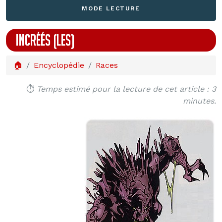
MODE LECTURE
INCRÉÉS (LES)
🏠
Encyclopédie
Races
⏱️
Temps estimé pour la lecture de cet article : 3
minutes.