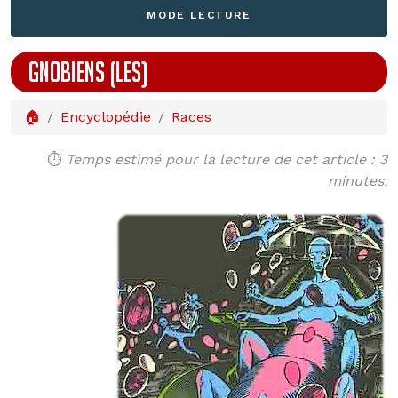
MODE LECTURE
GNOBIENS (LES)
🏠
Encyclopédie
Races
⏱️
Temps estimé pour la lecture de cet article : 3
minutes.