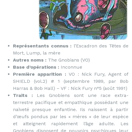
Représentants connus :
l’Escadron des Têtes de
Mort, Lump, la mère
Autres noms :
The Gnobians (VO)
Base d’opérations :
Inconnue
Première apparition :
VO : Nick Fury, Agent of
SHIELD (vol.2) # 1 (septembre 1989, par Bob
Harras & Bob Hall) – VF : Nick Fury n°5 (août 1991)
Traits :
Les Gnobiens sont une race extra-
terrestre pacifique et empathique possédant une
naïveté presque enfantine. Ils naissent à partir
d’œufs pondus par les « mères » de leur espèce
et atteignent rapidement l’âge adulte. Les
Gnobiens disposent de pouvoirs psychiques leur