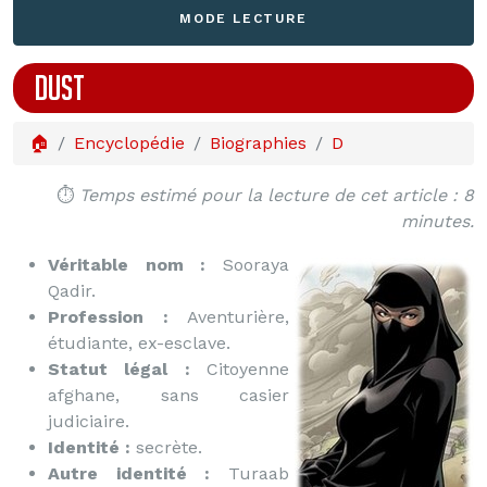
MODE LECTURE
DUST
🏠
Encyclopédie
Biographies
D
⏱️
Temps estimé pour la lecture de cet article : 8
minutes.
Véritable nom :
Sooraya
Qadir.
Profession :
Aventurière,
étudiante, ex-esclave.
Statut légal :
Citoyenne
afghane, sans casier
judiciaire.
Identité :
secrète.
Autre identité :
Turaab