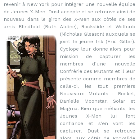
revenir à New York pour intégrer une nouvelle équipe
de Jeunes X-Men. Dust accepte et se retrouve ainsi de
nouveau dans le giron des X-Men aux côtés de ses
amis Blindfold (Ruth Aldine), Rockslide et Wolfcub
(Nicholas Gleason)
auxquels se
joint le jeune Ink (Eric Gitter).
Cyclope leur donne alors pour
mission de capturer les
membres d'une nouvelle
Confrérie des Mutants et il leur
présente comme membres de
celle-ci, les tout premiers
Nouveaux Mutants : Rocket,
Danielle Moonstar, Solar et
Magma. Bien que méfiants, les
Jeunes X-Men lui font
confiance et s'en vont les
capturer. Dust se retrouve
alors, aux côtés de Rockslide