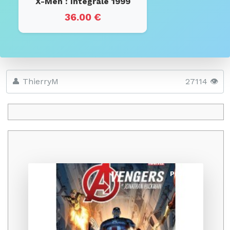
X-Men : Intégrale 1999
36.00 €
👤 ThierryM
27114 👁️
Promo