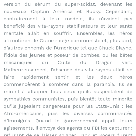
version du sérum du super-soldat, devenant les
nouveaux Captain América et Bucky. Cependant,
contrairement à leur modèle, ils n’avaient pas
bénéficié des vita-rayons stabilisateurs et leur santé
mentale allait en souffrir. Ensembles, les héros
affrontèrent le Crâne rouge communiste et, plus tard,
d’autres ennemis de l’Amérique tel que Chuck Blayne,
l’idole des jeunes et poseur de bombes, ou les bêtes
mécaniques du Culte du Dragon vert.
Malheureusement, l’absence des vita-rayons allait se
faire rapidement sentir et les deux héros
commencèrent à sombrer dans la paranoïa. Ils se
mirent à attaquer tous ceux qu’ils suspectaient de
sympathies communistes, puis bientôt toute minorité
qu’ils jugeaient dangereuse pour les Etats-Unis : les
Afro-américains, puis les diverses communautés
d’immigrés. Quand le gouvernement apprit leurs
agissements, il envoya des agents du FBI les capturer ;
refusant de se laisser soigner, Jack et Rogers furent