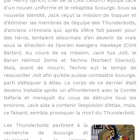
par Henry Gyrich, chef de la CAS. Celui-ci équipa Jack
d’un nouvel uniforme et le rebaptisa Scourge. Sous sa
nouvelle identité, Jack reçut la mission de traquer et
d’éliminer les membres de l’équipe des Thunderbolts,
d’anciens criminels qui, après s’être fait passer pour
des héros, tentaient désormais d’en devenir de vrais
sous la direction de l’ancien Avengers Hawkeye (Clint
Barton). Au cours de sa mission, Jack tua Jolt, le
Baron Helmut Zemo et Techno (Norbert Ebersol).
Mais, avant de mourir, Techno eut le temps de
ressusciter Jolt afin qu’elle puisse combattre Scourge,
parti s’attaquer à Atlas. Le corps de ce dernier était
devenu instable après un affrontement avec le Comte
Néfaria et menaçait du coup de détruire tous les
environs. Jack aida à contenir l’explosion d’Atlas, mais,
ce faisant, sembla provoquer la mort du Thunderbolt.
Les Thunderbolts partirent à la
recherche de Scourge et