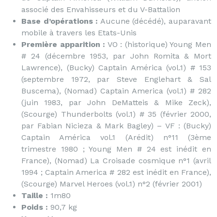
associé des Envahisseurs et du V-Battalion
Base d’opérations :
Aucune (décédé), auparavant
mobile à travers les Etats-Unis
Première apparition :
VO : (historique) Young Men
# 24 (décembre 1953, par John Romita & Mort
Lawrence), (Bucky) Captain América (vol.1) # 153
(septembre 1972, par Steve Englehart & Sal
Buscema), (Nomad) Captain America (vol.1) # 282
(juin 1983, par John DeMatteis & Mike Zeck),
(Scourge) Thunderbolts (vol.1) # 35 (février 2000,
par Fabian Nicieza & Mark Bagley) – VF : (Bucky)
Captain América vol.1 (Arédit) n°11 (3ème
trimestre 1980 ; Young Men # 24 est inédit en
France), (Nomad) La Croisade cosmique n°1 (avril
1994 ; Captain America # 282 est inédit en France),
(Scourge) Marvel Heroes (vol.1) n°2 (février 2001)
Taille :
1m80
Poids :
90,7 kg