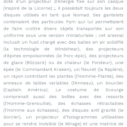
doté d’un projecteur d’énergie fixé sur son casque
(inspiré de la Licorne) ;, il possédait toujours les deux
disques utilisés en tant que Nomad. Ses gantelets
contenaient des particules Pym qui lui permettaient
de faire croître divers objets transportés sur son
uniforme sous une version miniaturisée ; cet arsenal
incluait un fusil chargé avec des balles en air solidifié
(la technologie de Windshear), des projecteurs
d’épines empoisonnées (le Porc-épic), des projecteurs
de glace (Blizzard) ou de chaleur (le Fondeur), une
épée (le Commandant Kraken), un fleuret (la Rapière),
un rayon contrôlant les plantes (l’Homme-Plante), des
anneaux de tailles variables (l’Anneau), un bouclier
(Captain América). Le costume de Scourge
comprenait aussi des bottes avec des ressorts
(l’Homme-Grenouille), des échasses rétractables
(l’Homme aux échasses), des disques anti gravité (le
Sorcier), un projecteur d’hologrammes utilisables
pour se rendre invisible (le Mirage) et une matrice de