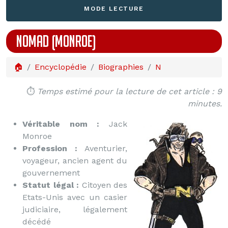
MODE LECTURE
NOMAD (MONROE)
🏠
Encyclopédie
Biographies
N
⏱️
Temps estimé pour la lecture de cet article : 9
minutes.
Véritable nom :
Jack
Monroe
Profession :
Aventurier,
voyageur, ancien agent du
gouvernement
Statut légal :
Citoyen des
Etats-Unis avec un casier
judiciaire, légalement
décédé