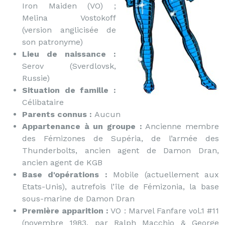
Iron Maiden (VO) ;
Melina Vostokoff
(version anglicisée de
son patronyme)
Lieu de naissance :
Serov (Sverdlovsk,
Russie)
Situation de famille :
Célibataire
Parents connus :
Aucun
Appartenance à un groupe :
Ancienne membre
des Fémizones de Supéria, de l’armée des
Thunderbolts, ancien agent de Damon Dran,
ancien agent de KGB
Base d'opérations :
Mobile (actuellement aux
Etats-Unis), autrefois l’île de Fémizonia, la base
sous-marine de Damon Dran
Première apparition :
VO : Marvel Fanfare vol.1 #11
(novembre 1983, par Ralph Macchio & George