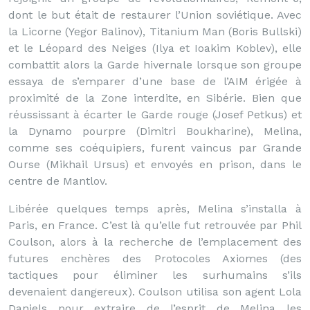
dont le but était de restaurer l’Union soviétique. Avec
la Licorne (Yegor Balinov), Titanium Man (Boris Bullski)
et le Léopard des Neiges (Ilya et Ioakim Koblev), elle
combattit alors la Garde hivernale lorsque son groupe
essaya de s’emparer d’une base de l’AIM érigée à
proximité de la Zone interdite, en Sibérie. Bien que
réussissant à écarter le Garde rouge (Josef Petkus) et
la Dynamo pourpre (Dimitri Boukharine), Melina,
comme ses coéquipiers, furent vaincus par Grande
Ourse (Mikhail Ursus) et envoyés en prison, dans le
centre de Mantlov.
Libérée quelques temps après, Melina s’installa à
Paris, en France. C’est là qu’elle fut retrouvée par Phil
Coulson, alors à la recherche de l’emplacement des
futures enchères des Protocoles Axiomes (des
tactiques pour éliminer les surhumains s’ils
devenaient dangereux). Coulson utilisa son agent Lola
Daniels pour extraire de l’esprit de Melina les