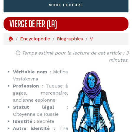
MODE LECTURE
VIERGE DE FER (LA)
🏠
Encyclopédie
Biographies
V
⏱️
Temps estimé pour la lecture de cet article : 3
minutes.
Véritable nom :
Melina
Vostokovna
Profession :
Tueuse à
gages, mercenaire,
ancienne espionne
Statut légal :
Citoyenne de Russie
Identité :
Secrète
Autre identité :
The