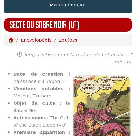
MODE LECTURE
SECTE DU SABRE NOIR (LA)
🏠
Encyclopédie
Equipes
⏱️
Temps estimé pour la lecture de cet article : 1
minute.
Date de création :
naissance du Japon ?
Membres notables :
Mei Yin, Tsuboro
Objet du culte :
le
Sabre Noir
Autres noms :
The Cult
of the Black Blade (VO)
Première apparition :