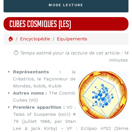
MODE LECTURE
CUBES COSMIQUES (LES)
🏠
Encyclopédie
Equipements
⏱️
Temps estimé pour la lecture de cet article : 14
minutes.
Représentants :
la
Créatrice, le Façonneur de
Mondes, Kobik, Kubik
Autres noms :
The Cosmic
Cubes (VO)
Première apparition :
VO :
Tales of Suspense (vol.1) #
79 (juillet 1966, par Stan
Lee & jack Kirby) – VF : Eclipso n°52 (2ème