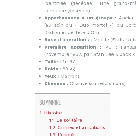
identifiée (décédée), une grand-
identifiée (décédée)
Appartenance à un groupe :
Ancien
(au sein du « Duo mortel »), du Sorci
Radion et de Tête d’Œuf
Base d'opérations :
Mobile (Etats-Unis
Première apparition :
VO : Fantas
(novembre 1962, par Stan Lee & Jack Kir
Taille :
1m67
Poids :
68 kg
Yeux :
Marrons
Cheveux :
Chauve (autrefois noirs)
Sommaire
1
Histoire
1.1
Le solitaire
1.2
Crimes et ambitions
1.3
L’espoir