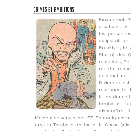
Crimes et ambitions
Finalement, Ph
créations, et
les personnes
obligeant un
Brooklyn ; le 
Storm) des Q
maléfices, Phi
roi du monde
déclenchant 
l’évidente ins
marionnette 
la marionnett
tomba à trav
disparaître.
décidé à se venger des FF. En quelques mo
força la Torche humaine et la Chose (ali