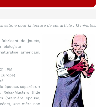
s estimé pour la lecture de cet article : 13 minutes.
 fabricant de jouets,
n biologiste
aturalisé américain,
O) ; PM
 Europe)
ré
e épouse, séparée), «
a Reiss-Masters (fille
ers (première épouse,
écédé), une mère non