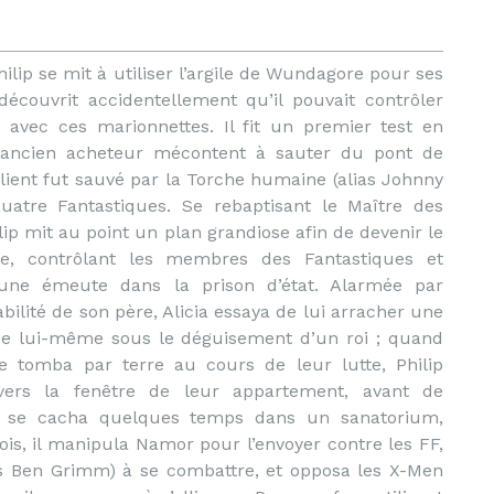
ilip se mit à utiliser l’argile de Wundagore pour ses
 découvrit accidentellement qu’il pouvait contrôler
 avec ces marionnettes. Il fit un premier test en
 ancien acheteur mécontent à sauter du pont de
client fut sauvé par la Torche humaine (alias Johnny
uatre Fantastiques. Se rebaptisant le Maître des
lip mit au point un plan grandiose afin de devenir le
, contrôlant les membres des Fantastiques et
une émeute dans la prison d’état. Alarmée par
tabilité de son père, Alicia essaya de lui arracher une
de lui-même sous le déguisement d’un roi ; quand
e tomba par terre au cours de leur lutte, Philip
ers la fenêtre de leur appartement, avant de
 Il se cacha quelques temps dans un sanatorium,
is, il manipula Namor pour l’envoyer contre les FF,
as Ben Grimm) à se combattre, et opposa les X-Men