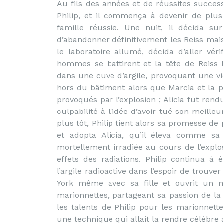
Au fils des années et de réussites success
Philip, et il commença à devenir de plus
famille réussie. Une nuit, il décida su
d’abandonner définitivement les Reiss mais
le laboratoire allumé, décida d’aller véri
hommes se battirent et la tête de Reis
dans une cuve d’argile, provoquant une vio
hors du bâtiment alors que Marcia et la pet
provoqués par l’explosion ; Alicia fut re
culpabilité à l’idée d’avoir tué son meille
plus tôt, Philip tient alors sa promesse de 
et adopta Alicia, qu’il éleva comme sa 
mortellement irradiée au cours de l’expl
effets des radiations. Philip continua à é
l’argile radioactive dans l’espoir de trouve
York même avec sa fille et ouvrit un 
marionnettes, partageant sa passion de la s
les talents de Philip pour les marionnett
une technique qui allait la rendre célèbre