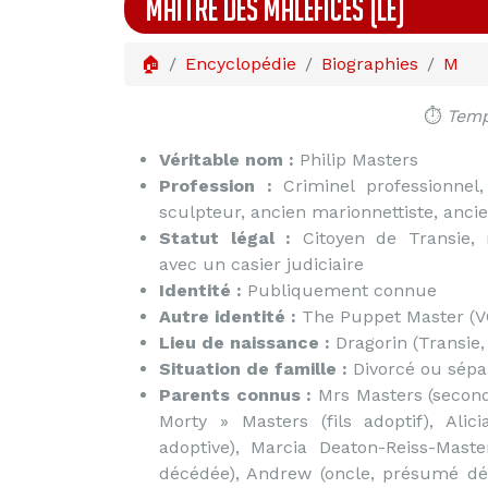
MAÎTRE DES MALÉFICES (LE)
🏠
Encyclopédie
Biographies
M
⏱️
Temp
Véritable nom :
Philip Masters
Profession :
Criminel professionnel,
sculpteur, ancien marionnettiste, ancie
Statut légal :
Citoyen de Transie, n
avec un casier judiciaire
Identité :
Publiquement connue
Autre identité :
The Puppet Master (V
Lieu de naissance :
Dragorin (Transie,
Situation de famille :
Divorcé ou sépa
Parents connus :
Mrs Masters (second
Morty » Masters (fils adoptif), Alici
adoptive), Marcia Deaton-Reiss-Mast
décédée), Andrew (oncle, présumé d