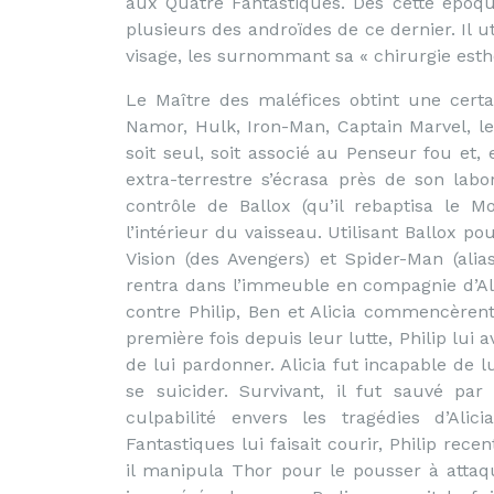
aux Quatre Fantastiques. Dès cette époque
plusieurs des androïdes de ce dernier. Il 
visage, les surnommant sa « chirurgie esth
Le Maître des maléfices obtint une certai
Namor, Hulk, Iron-Man, Captain Marvel, le 
soit seul, soit associé au Penseur fou et
extra-terrestre s’écrasa près de son labor
contrôle de Ballox (qu’il rebaptisa le Mo
l’intérieur du vaisseau. Utilisant Ballox po
Vision (des Avengers) et Spider-Man (alia
rentra dans l’immeuble en compagnie d’Al
contre Philip, Ben et Alicia commencèrent 
première fois depuis leur lutte, Philip lui 
de lui pardonner. Alicia fut incapable de 
se suicider. Survivant, il fut sauvé pa
culpabilité envers les tragédies d’Ali
Fantastiques lui faisait courir, Philip rece
il manipula Thor pour le pousser à attaq