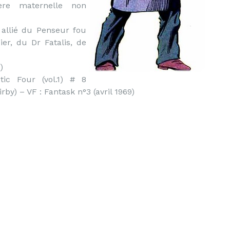
mère maternelle non
 allié du Penseur fou
er, du Dr Fatalis, de
)
tic Four (vol.1) # 8
by) – VF : Fantask n°3 (avril 1969)