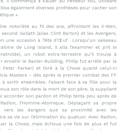
, il commença à s’allier au Penseur fou, utilisant
utilisa également diverses prothèses pour cacher son
étique ».
ne notoriété au fil des ans, affrontant les X-Men,
second Goliath (alias Clint Barton) et les Avengers,
, en une occasion à Tête d’Œuf . Lorsqu’un vaisseau
atoire de Long Island, il alla l’examiner et prit le
nstroïde), un robot extra-terrestre qu’il trouva à
ur envahir le Baxter-Building, Philip fut arrêté par la
s Peter Parker) et livré à la Chose quand celui-ci
icia Masters – dès après le premier combat des FF
à sortir ensembles. Faisant face à sa fille pour la
avoua son rôle dans la mort de son père, la suppliant
lui accorder son pardon et Philip tenta peu après de
r Radion, l’Homme-Atomique. Déplaçant sa propre
cia vers les dangers que sa proximité avec les
ntra sa vie sur l’élimination du quatuor. Avec Radion,
uer la Chose, mais échoua une fois de plus et fut