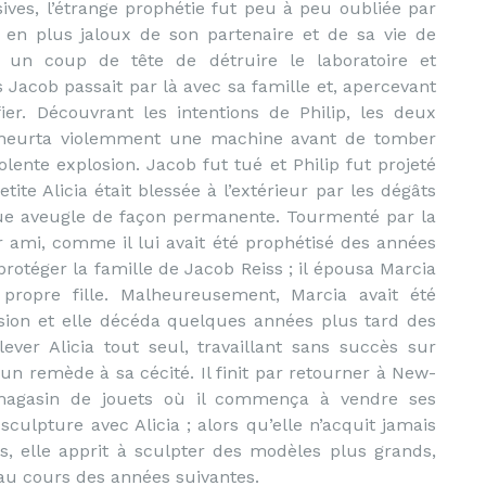
ives, l’étrange prophétie fut peu à peu oubliée par
 en plus jaloux de son partenaire et de sa vie de
r un coup de tête de détruire le laboratoire et
 Jacob passait par là avec sa famille et, apercevant
fier. Découvrant les intentions de Philip, les deux
s heurta violemment une machine avant de tomber
lente explosion. Jacob fut tué et Philip fut projeté
ite Alicia était blessée à l’extérieur par les dégâts
ndue aveugle de façon permanente. Tourmenté par la
ur ami, comme il lui avait été prophétisé des années
protéger la famille de Jacob Reiss ; il épousa Marcia
propre fille. Malheureusement, Marcia avait été
osion et elle décéda quelques années plus tard des
lever Alicia tout seul, travaillant sans succès sur
r un remède à sa cécité. Il finit par retourner à New-
magasin de jouets où il commença à vendre ses
culpture avec Alicia ; alors qu’elle n’acquit jamais
es, elle apprit à sculpter des modèles plus grands,
 au cours des années suivantes.