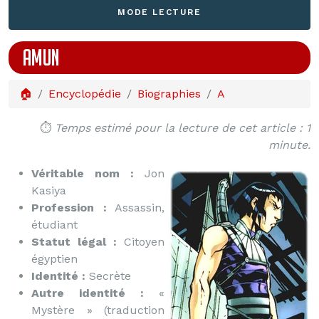
MODE LECTURE
AMUN
🏠
Encyclopédie
Biographies
A
⏱️
Temps estimé pour la lecture de cet article : 1
minute.
Véritable nom :
Jon
Kasiya
Profession :
Assassin,
étudiant
Statut légal :
Citoyen
égyptien
Identité :
Secrète
Autre identité :
«
Mystère » (traduction