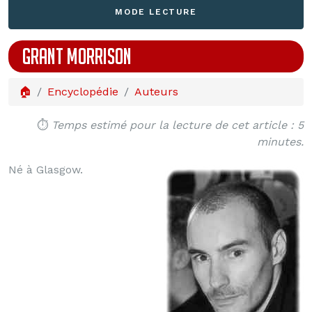
MODE LECTURE
GRANT MORRISON
🏠
Encyclopédie
Auteurs
⏱️
Temps estimé pour la lecture de cet article : 5
minutes.
Né à Glasgow.