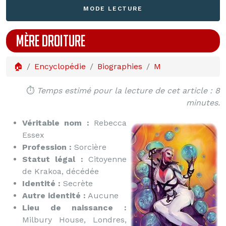
MODE LECTURE
MÈRE DROITURE
🏠
Encyclopédie
Biographies
M
⏱️
Temps estimé pour la lecture de cet article : 8
minutes.
Véritable nom :
Rebecca
Essex
Profession :
Sorcière
Statut légal :
Citoyenne
de Krakoa, décédée
Identité :
Secrète
Autre identité :
Aucune
Lieu de naissance :
Milbury House, Londres,