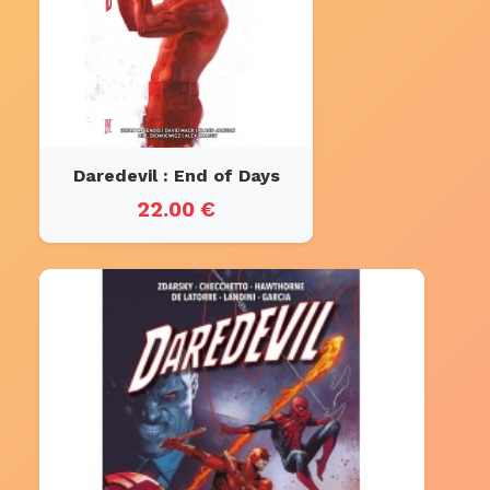
Daredevil : End of Days
22.00 €