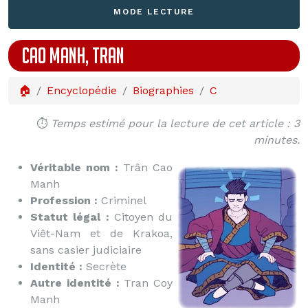
MODE LECTURE
CAO MANH, TRAN
🏠
Encyclopédie
Biographies
C
⏱️
Temps estimé pour la lecture de cet article : 3
minutes.
Véritable nom :
Trân Cao
Manh
Profession :
Criminel
Statut légal :
Citoyen du
Viêt-Nam et de Krakoa,
sans casier judiciaire
Identité :
Secrète
Autre identité :
Tran Coy
Manh