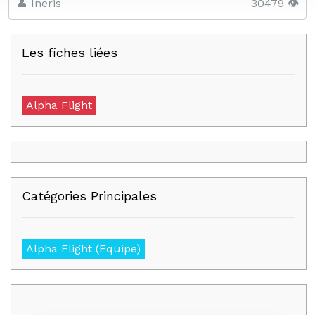
👤 Ineris
30479 👁️
Les fiches liées
Alpha Flight
Catégories Principales
Alpha Flight (Equipe)