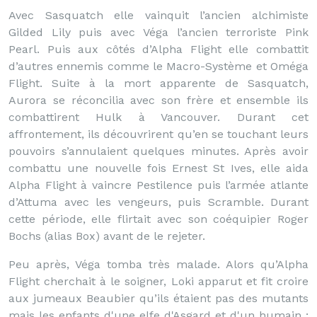
Avec Sasquatch elle vainquit l’ancien alchimiste
Gilded Lily puis avec Véga l’ancien terroriste Pink
Pearl. Puis aux côtés d’Alpha Flight elle combattit
d’autres ennemis comme le Macro-Système et Oméga
Flight. Suite à la mort apparente de Sasquatch,
Aurora se réconcilia avec son frère et ensemble ils
combattirent Hulk à Vancouver. Durant cet
affrontement, ils découvrirent qu’en se touchant leurs
pouvoirs s’annulaient quelques minutes. Après avoir
combattu une nouvelle fois Ernest St Ives, elle aida
Alpha Flight à vaincre Pestilence puis l’armée atlante
d’Attuma avec les vengeurs, puis Scramble. Durant
cette période, elle flirtait avec son coéquipier Roger
Bochs (alias Box) avant de le rejeter.
Peu après, Véga tomba très malade. Alors qu’Alpha
Flight cherchait à le soigner, Loki apparut et fit croire
aux jumeaux Beaubier qu’ils étaient pas des mutants
mais les enfants d'une elfe d'Asgard et d'un humain ;