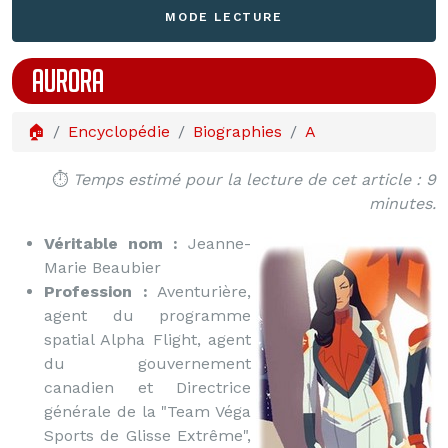
MODE LECTURE
AURORA
🏠
Encyclopédie
Biographies
A
⏱️
Temps estimé pour la lecture de cet article : 9
minutes.
Véritable nom :
Jeanne-
Marie Beaubier
Profession :
Aventurière,
agent du programme
spatial Alpha Flight, agent
du gouvernement
canadien et Directrice
générale de la "Team Véga
Sports de Glisse Extrême",