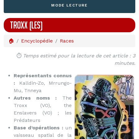
MODE LECTURE
TROXX (LES)
🏠
Encyclopédie
Races
⏱️
Temps estimé pour la lecture de cet article : 3
minutes.
Représentants connus
:
Kalldin-Zo, Mrrungo-
Mu, Tnneya
Autres noms :
The
Troxx (VO), the
Enslavers (VO) ; les
Prédateurs
Base d’opérations :
un
vaisseau spatial de la