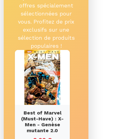
offres spécialement
sélectionnées pour
vous. Profitez de prix
exclusifs sur une
sélection de produits
populaires !
Best of Marvel
(Must-Have) : X-
Men - Genèse
mutante 2.0