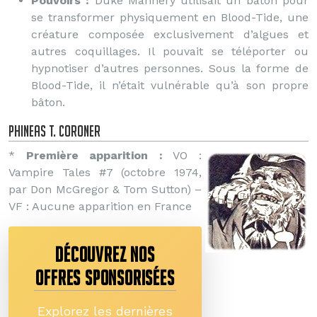
Pouvoirs :
Duke Mannery utilisait un bâton pour
se transformer physiquement en Blood-Tide, une
créature composée exclusivement d’algues et
autres coquillages. Il pouvait se téléporter ou
hypnotiser d’autres personnes. Sous la forme de
Blood-Tide, il n’était vulnérable qu’à son propre
bâton.
Phineas T. Coroner
*
Première apparition :
VO :
Vampire Tales #7 (octobre 1974,
par Don McGregor & Tom Sutton) –
VF : Aucune apparition en France
DÉCOUVREZ NOS
OFFRES SPONSORISÉES
Explorez les dernières