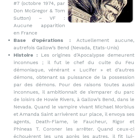
#7 (octobre 1974, par
Don McGregor & Tom
Sutton) – VF :
Aucune apparition
en France
Base d’opérations :
Actuellement aucune,
autrefois Gallow’s Bend (Nevada, Etats-Unis)
Histoire :
Les origines d’Apocalypse demeurent
inconnues ; il fut le chef du culte du Feu
démoniaque, vénérant « Lucifer » et d’autres
démons, obtenant sa puissance de la possession
par des démons. Pour des raisons toutes aussi
inconnues, il ambitionnait de s’emparer du parc
de loisirs de Howie Rivers, à Gallow’s Bend, dans le
Nevada. Quand le vampire vivant Michael Morbius
et Amanda Saint arrivèrent sur place, il envoya ses
agents, Death-Flame, le Faucheur, Rigor et
Phineas T. Coroner les arrêter. Quand ceux-ci
échouèrent les uns après les autres, il fit lui-