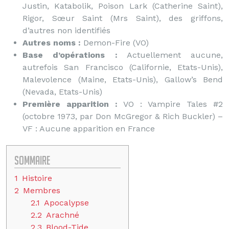
Justin, Katabolik, Poison Lark (Catherine Saint),
Rigor, Sœur Saint (Mrs Saint), des griffons,
d’autres non identifiés
Autres noms :
Demon-Fire (VO)
Base d’opérations :
Actuellement aucune,
autrefois San Francisco (Californie, Etats-Unis),
Malevolence (Maine, Etats-Unis), Gallow’s Bend
(Nevada, Etats-Unis)
Première apparition :
VO : Vampire Tales #2
(octobre 1973, par Don McGregor & Rich Buckler) –
VF : Aucune apparition en France
Sommaire
1
Histoire
2
Membres
2.1
Apocalypse
2.2
Arachné
2.3
Blood-Tide