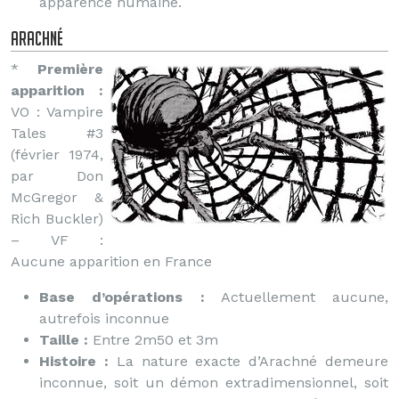
apparence humaine.
Arachné
*
Première
apparition :
VO : Vampire
Tales #3
(février 1974,
par Don
McGregor &
Rich Buckler)
– VF :
Aucune apparition en France
Base d’opérations :
Actuellement aucune,
autrefois inconnue
Taille :
Entre 2m50 et 3m
Histoire :
La nature exacte d’Arachné demeure
inconnue, soit un démon extradimensionnel, soit