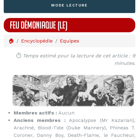
MODE LECTURE
FEU DÉMONIAQUE (LE)
🏠
Encyclopédie
Equipes
⏱️
Temps estimé pour la lecture de cet article : 9
minutes.
Membres actifs :
Aucun
Anciens membres :
Apocalypse (Mr Kazarian),
Arachné, Blood-Tide (Duke Mannery), Phineas T.
Coroner, Danny Boy, Death-Flame, le Faucheur,