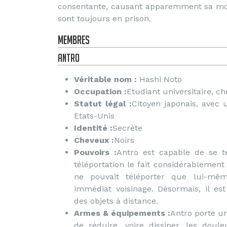
consentante, causant apparemment sa mor
sont toujours en prison.
Membres
Antro
Véritable nom :
Hashi Noto
Occupation :
Etudiant universitaire, c
Statut légal :
Citoyen japonais, avec u
Etats-Unis
Identité :
Secrète
Cheveux :
Noirs
Pouvoirs :
Antro est capable de se t
téléportation le fait considérablement s
ne pouvait téléporter que lui-m
immédiat voisinage. Désormais, il es
des objets à distance.
Armes & équipements :
Antro porte u
de réduire, voire dissiper, les doul