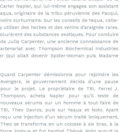
 Carter Napier, qui lui-même engagea son assistant
Yaqua, originaire de la tribu péruvienne des Pacqui,
voirs surhumains. Sur les conseils de Yaqua, celle-
 utiliser des herbes et des venins d’araignée rares.
procurèrent des substances exotiques. Pour conduire
da Julia Carpenter, une ancienne connaissance de
n partenariat avec Thompson Biochemical Industries
nter (qui allait devenir Spider-Woman puis Madame
Quand Carpenter démissionna pour rejoindre les
Avengers, le gouvernement décida d’une pause
pour le projet. Le propriétaire de TBI, Ferrel J.
Thompson, acheta Napier pour qu’il teste de
nouveaux sérums sur un homme à tout faire de
TBI, Theo Davros, puis sur Yaqua et Noto. Ayant
reçu une injection d’un sérum traité ioniquement,
Theo se transforma en un colosse à six bras, à la
force ionique et fut baptisé Thérak. Noto acquit la