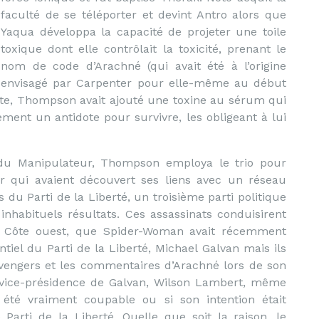
faculté de se téléporter et devint Antro alors que
Yaqua développa la capacité de projeter une toile
toxique dont elle contrôlait la toxicité, prenant le
nom de code d’Arachné (qui avait été à l’origine
envisagé par Carpenter pour elle-même au début
ute, Thompson avait ajouté une toxine au sérum qui
ement un antidote pour survivre, les obligeant à lui
 du Manipulateur, Thompson employa le trio pour
ur qui avaient découvert ses liens avec un réseau
du Parti de la Liberté, un troisième parti politique
inhabituels résultats. Ces assassinats conduisirent
a Côte ouest, que Spider-Woman avait récemment
tiel du Parti de la Liberté, Michael Galvan mais ils
vengers et les commentaires d’Arachné lors de son
a vice-présidence de Galvan, Wilson Lambert, même
t été vraiment coupable ou si son intention était
Parti de la Liberté. Quelle que soit la raison, le