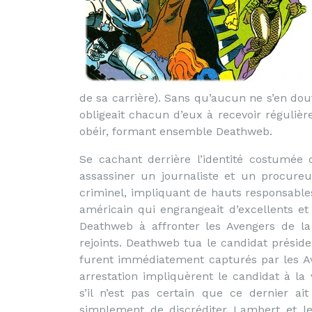
de sa carrière). Sans qu’aucun ne s’en do
obligeait chacun d’eux à recevoir régulièr
obéir, formant ensemble Deathweb.
Se cachant derrière l’identité costumée
assassiner un journaliste et un procure
criminel, impliquant de hauts responsables 
américain qui engrangeait d’excellents et 
Deathweb à affronter les Avengers de l
rejoints. Deathweb tua le candidat présiden
furent immédiatement capturés par les A
arrestation impliquèrent le candidat à l
s’il n’est pas certain que ce dernier ai
simplement de discréditer Lambert et le 