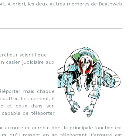
t. A priori, les deux autres membres de Deathweb
hercheur scientifique
n casier judiciaire aux
éléporter mais chaque
ouffrir. Initialement, il
ême et ceux dans son
t capable de téléporter
ne armure de combat dont la principale fonction est
eurs qu’il ressent en se téléportant. L’armure est