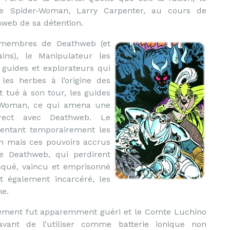
 de Spider-Woman, Larry Carpenter, au cours de
hweb de sa détention.
s membres de Deathweb (et
ins), le Manipulateur les
 guides et explorateurs qui
 les herbes à l’origine des
 tué à son tour, les guides
er-Woman, ce qui amena une
direct avec Deathweb. Le
mentant temporairement les
n mais ces pouvoirs accrus
e Deathweb, qui perdirent
squé, vaincu et emprisonné
 également incarcéré, les
ne.
ement fut apparemment guéri et le Comte Luchino
avant de l’utiliser comme batterie ionique non