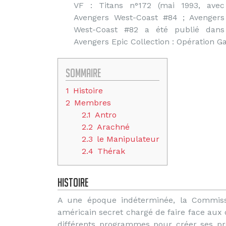
VF : Titans n°172 (mai 1993, avec
Avengers West-Coast #84 ; Avengers
West-Coast #82 a été publié dans
Avengers Epic Collection : Opération 
Sommaire
1
Histoire
2
Membres
2.1
Antro
2.2
Arachné
2.3
le Manipulateur
2.4
Thérak
Histoire
A une époque indéterminée, la Commiss
américain secret chargé de faire face a
différents programmes pour créer ses pr