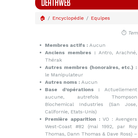
DEATHWEB
🏠
Encyclopédie
Equipes
⏱️
Temp
Membres actifs :
Aucun
Anciens membres :
Antro, Arachné,
Thérak
Autres membres (honoraires, etc.) :
le Manipulateur
Autres noms :
Aucun
Base d’opérations :
Actuellement
aucune, autrefois Thompson
Biochemical Industries (San Jose,
Californie, Etats-Unis)
Première apparition :
VO : Avengers
West-Coast #82 (mai 1992, par Roy
Thomas, Dann Thomas & Dave Ross) –