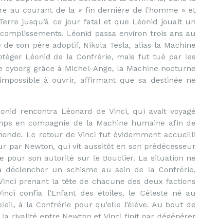
tre au courant de la « fin dernière de l’homme » et
 Terre jusqu’à ce jour fatal et que Léonid jouait un
accomplissements. Léonid passa environ trois ans au
e de son père adoptif, Nikola Tesla, alias la Machine
otéger Léonid de la Confrérie, mais fut tué par les
e cyborg grâce à Michel-Ange, la Machine nocturne
e impossible à ouvrir, affirmant que sa destinée ne
éonid rencontra Léonard de Vinci, qui avait voyagé
mps en compagnie de la Machine humaine afin de
monde. Le retour de Vinci fut évidemment accueilli
ur par Newton, qui vit aussitôt en son prédécesseur
pour son autorité sur le Bouclier. La situation ne
à déclencher un schisme au sein de la Confrérie,
Vinci prenant la tête de chacune des deux factions
inci confia l’Enfant des étoiles, le Céleste né au
eil, à la Confrérie pour qu’elle l’élève. Au bout de
 la rivalité entre Newton et Vinci finit par dégénérer