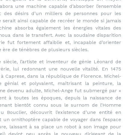
élabora une machine capable d’absorber l’ensemble
 et des désirs d’un milliers de personnes pour les
 serait ainsi capable de recréer le monde si jamais
chine absorba également les énergies vitales des
oua dans le transfert. Avec la soudaine disparition
e fut fortement affaiblie et, incapable d’orienter
e ère de ténèbres de plusieurs siècles.
iècle, l’artiste et inventeur de génie Léonard de
érie, lui redonnant une nouvelle vitalité. En 1475
 à Caprese, dans la république de Florence. Michel-
génial et polyvalent, maîtrisant la peinture, la
peine devenu adulte, Michel-Ange fut submergé par «
ment à toutes les époques, depuis la naissance de
venant bientôt connu sous le surnom de l’Homme
du Bouclier, découvrit l’existence d’une entité en
it un ornithoptère capable de voyager dans l’espace
ture, laissant à sa place un robot à son image pour
lilei) devint peu après le nouveau dirigeant de la