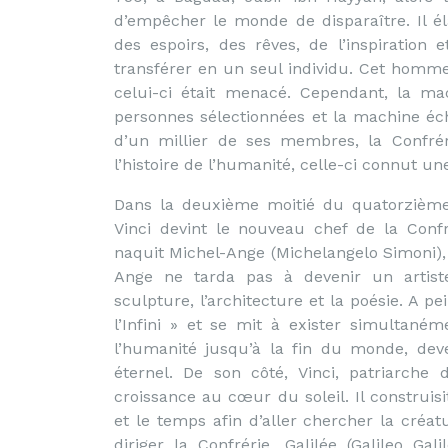
d’empêcher le monde de disparaître. Il 
des espoirs, des rêves, de l’inspiration
transférer en un seul individu. Cet homme
celui-ci était menacé. Cependant, la ma
personnes sélectionnées et la machine éch
d’un millier de ses membres, la Confréri
l’histoire de l’humanité, celle-ci connut un
Dans la deuxième moitié du quatorzième s
Vinci devint le nouveau chef de la Confr
naquit Michel-Ange (Michelangelo Simoni),
Ange ne tarda pas à devenir un artiste 
sculpture, l’architecture et la poésie. A 
l’Infini » et se mit à exister simultané
l’humanité jusqu’à la fin du monde, de
éternel. De son côté, Vinci, patriarche 
croissance au cœur du soleil. Il construis
et le temps afin d’aller chercher la créa
diriger la Confrérie. Galilée (Galileo Ga