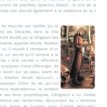
oreur de planètes, Galactus (Galan) ; le prix de la
e mais elle aboutit également à la naissance de la «
 du Bouclier par Galilée, qui le
ez les Déviants, dans la ville
n ADN étudié par le dirigeant des
Déviante appelée Morda. Newton
où il réussit à s’emparer d’un
ré, un secret qu’il ramena à la
les « Arts cachés », affirmant
e quelques chose d’étranger, de
ce savoir sur sa peau, avant de
rd, Newton devait découvrir «
elopper l’Elixir de vie, qui lui
aptura Nostradamus, le rendant
 ses dons prophétiques, l’obligeant à lui révéler
ontinua ses recherches, découvrant les « Sereines
re divine de l’univers pour l’ultime déduction.