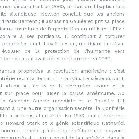
monde disparaitrait en 2060, un fait qu’il baptisa la «
rité silencieuse, Newton conclut que les anciens
drastiquement ; il assassina Galilée et prit sa place
ipaux membres de l’organisation en utilisant l’Elixir
raire à ses partisans. Il continuait à torturer
rophéties dont il avait besoin, modifiant la raison
 évoluer de la protection de l’humanité vers
donnée, qu’il avait déterminé arriver en 2060.
damus prophétisa la révolution américaine ; c’est
rérie recruta Benjamin Franklin. Le siècle suivant,
t Alamo au cours de la révolution texane et la
t sur place pour aider la cause américaine. Au
 la Seconde Guerre mondiale et le Bouclier fut
sant à une autre organisation secrète, la Confrérie
able aux nazis allemands. En 1953, deux éminents
ire Howard Stark et le génie scientifique Nathaniel
 homme, Léonid, qui était doté d’étonnants pouvoirs
e auprès du Haut Conseil de la Confrérie, dans la