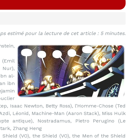
s estimé pour la lecture de cet article : 5 minutes.
tein,
 (Emil
Nur),
ibn al-
an ibn
njamin
clier
hotep, Isaac Newton, Betty Ross), l’Homme-Chose (Ted
-Azdi, Léonid, Machine-Man (Aaron Stack), Miss Hulk
ypte antique), Nostradamus, Pietro Perugino (Le
Stark, Zhang Heng
Shield (VO), the Shield (VO), the Men of the Shield