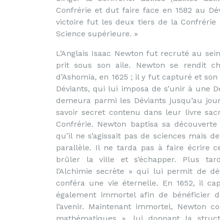
Confrérie et dut faire face en 1582 au Dév
victoire fut les deux tiers de la Confréri
Science supérieure. »
L’Anglais Isaac Newton fut recruté au sein
prit sous son aile. Newton se rendit ch
d’Ashomia, en 1625 ; il y fut capturé et so
Déviants, qui lui imposa de s’unir à une 
demeura parmi les Déviants jusqu’au jour 
savoir secret contenu dans leur livre sac
Confrérie. Newton baptisa sa découverte 
qu’il ne s’agissait pas de sciences mais d
parallèle. Il ne tarda pas à faire écrire 
brûler la ville et s’échapper. Plus ta
l’Alchimie secrète » qui lui permit de dév
conféra une vie éternelle. En 1652, il c
également immortel afin de bénéficier de
l’avenir. Maintenant immortel, Newton c
mathématiques », lui donnant la structu