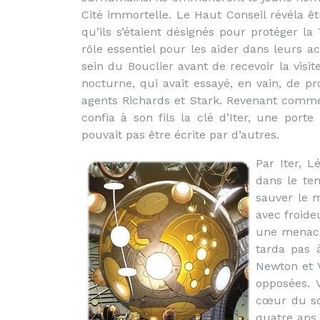
Cité immortelle. Le Haut Conseil révéla ê
qu’ils s’étaient désignés pour protéger la
rôle essentiel pour les aider dans leurs 
sein du Bouclier avant de recevoir la visit
nocturne, qui avait essayé, en vain, de pr
agents Richards et Stark. Revenant comm
confia à son fils la clé d’Iter, une port
pouvait pas être écrite par d’autres.
Par Iter, L
dans le te
sauver le 
avec froide
une menace 
tarda pas 
Newton et 
opposées. V
cœur du sol
quatre ans,