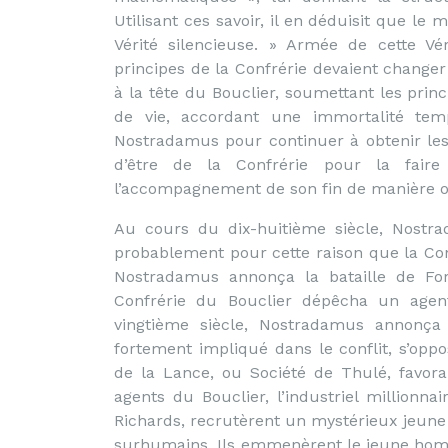
Utilisant ces savoir, il en déduisit que le 
Vérité silencieuse. » Armée de cette Vé
principes de la Confrérie devaient changer 
à la tête du Bouclier, soumettant les princ
de vie, accordant une immortalité tempo
Nostradamus pour continuer à obtenir les p
d’être de la Confrérie pour la faire
l’accompagnement de son fin de manière or
Au cours du dix-huitième siècle, Nostra
probablement pour cette raison que la Conf
Nostradamus annonça la bataille de For
Confrérie du Bouclier dépêcha un agen
vingtième siècle, Nostradamus annonça
fortement impliqué dans le conflit, s’oppo
de la Lance, ou Société de Thulé, favor
agents du Bouclier, l’industriel millionna
Richards, recrutèrent un mystérieux jeune
surhumains. Ils emmenèrent le jeune homm