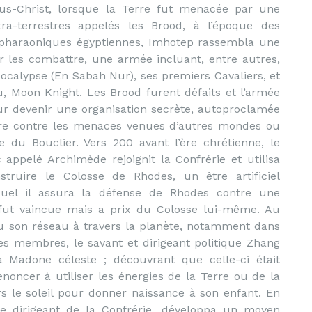
us-Christ, lorsque la Terre fut menacée par une
tra-terrestres appelés les Brood, à l’époque des
 pharaoniques égyptiennes, Imhotep rassembla une
les combattre, une armée incluant, entre autres,
ocalypse (En Sabah Nur), ses premiers Cavaliers, et
, Moon Knight. Les Brood furent défaits et l’armée
r devenir une organisation secrète, autoproclamée
erre contre les menaces venues d’autres mondes ou
ie du Bouclier. Vers 200 avant l’ère chrétienne, le
 appelé Archimède rejoignit la Confrérie et utilisa
truire le Colosse de Rhodes, un être artificiel
uel il assura la défense de Rhodes contre une
i fut vaincue mais a prix du Colosse lui-même. Au
ndu son réseau à travers la planète, notamment dans
ses membres, le savant et dirigeant politique Zhang
a Madone céleste ; découvrant que celle-ci était
noncer à utiliser les énergies de la Terre ou de la
s le soleil pour donner naissance à son enfant. En
le dirigeant de la Confrérie, développa un moyen