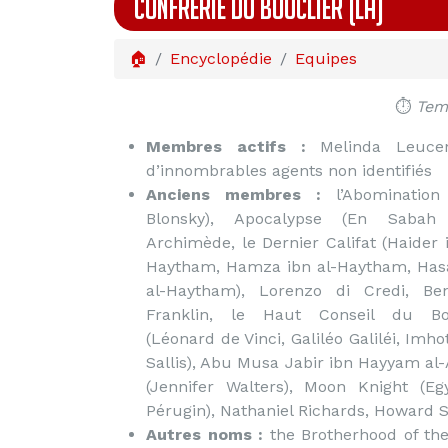
CONFRÉRIE DU BOUCLIER (LA)
🏠
Encyclopédie
Equipes
⏱️
Temp
Membres actifs :
Melinda Leucens
d’innombrables agents non identifiés
Anciens membres :
l’Abomination
Blonsky), Apocalypse (En Sabah 
Archimède, le Dernier Califat (Haider 
Haytham, Hamza ibn al-Haytham, Has
al-Haytham), Lorenzo di Credi, Be
Franklin, le Haut Conseil du Bou
(Léonard de Vinci, Galiléo Galiléi, Im
Sallis), Abu Musa Jabir ibn Hayyam al
(Jennifer Walters), Moon Knight (Eg
Pérugin), Nathaniel Richards, Howard 
Autres noms :
the Brotherhood of the 