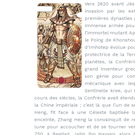
Vers 2620 avant Jés
invasion par les ex
premières dynasties
immense armée pour 
l’immortel mutant Ap
le Poing de Khonshou
d’Imhotep évolue pou
protectrice de la T
planètes, la Confrér
grand inventeur grec
son génie pour cons
mécanique avec leq
Sentinelle kree, qu
cours des siècles, la Confrérie avait éte
la Chine impériale ; c’est là que l’un de 
Heng, fit face à une Céleste baptisée l
enceinte, Zhang Heng la convainquit de re
lune pour accoucher et de se tourner ver
750, à Bagdad, Jabir ibn Hayyan, alors 