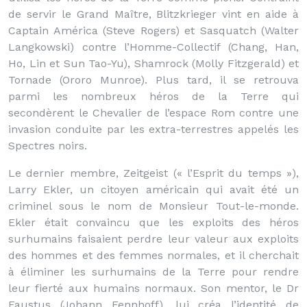
de servir le Grand Maître, Blitzkrieger vint en aide à
Captain América (Steve Rogers) et Sasquatch (Walter
Langkowski) contre l’Homme-Collectif (Chang, Han,
Ho, Lin et Sun Tao-Yu), Shamrock (Molly Fitzgerald) et
Tornade (Ororo Munroe). Plus tard, il se retrouva
parmi les nombreux héros de la Terre qui
secondèrent le Chevalier de l’espace Rom contre une
invasion conduite par les extra-terrestres appelés les
Spectres noirs.
Le dernier membre, Zeitgeist (« l’Esprit du temps »),
Larry Ekler, un citoyen américain qui avait été un
criminel sous le nom de Monsieur Tout-le-monde.
Ekler était convaincu que les exploits des héros
surhumains faisaient perdre leur valeur aux exploits
des hommes et des femmes normales, et il cherchait
à éliminer les surhumains de la Terre pour rendre
leur fierté aux humains normaux. Son mentor, le Dr
Faustus (Johann Fennhoff), lui créa l’identité de