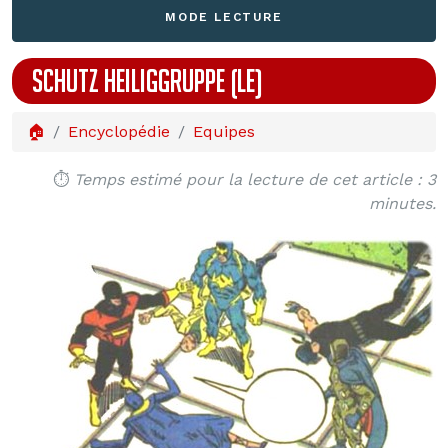
MODE LECTURE
SCHUTZ HEILIGGRUPPE (LE)
🏠
Encyclopédie
Equipes
⏱️
Temps estimé pour la lecture de cet article : 3
minutes.