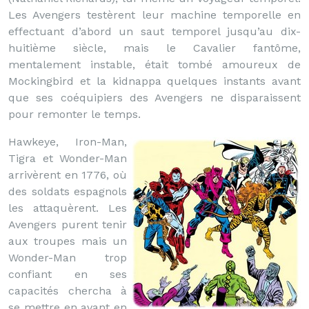
Les Avengers testèrent leur machine temporelle en
effectuant d’abord un saut temporel jusqu’au dix-
huitième siècle, mais le Cavalier fantôme,
mentalement instable, était tombé amoureux de
Mockingbird et la kidnappa quelques instants avant
que ses coéquipiers des Avengers ne disparaissent
pour remonter le temps.
Hawkeye, Iron-Man,
Tigra et Wonder-Man
arrivèrent en 1776, où
des soldats espagnols
les attaquèrent. Les
Avengers purent tenir
aux troupes mais un
Wonder-Man trop
confiant en ses
capacités chercha à
se mettre en avant en