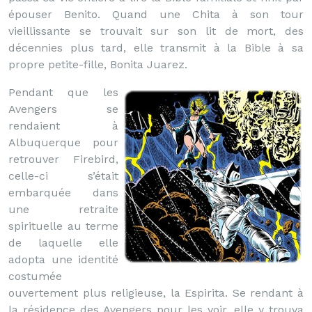
épouser Benito. Quand une Chita à son tour
vieillissante se trouvait sur son lit de mort, des
décennies plus tard, elle transmit à la Bible à sa
propre petite-fille, Bonita Juarez.
Pendant que les
Avengers se
rendaient à
Albuquerque pour
retrouver Firebird,
celle-ci s’était
embarquée dans
une retraite
spirituelle au terme
de laquelle elle
adopta une identité
costumée
ouvertement plus religieuse, la Espirita. Se rendant à
la résidence des Avengers pour les voir, elle y trouva