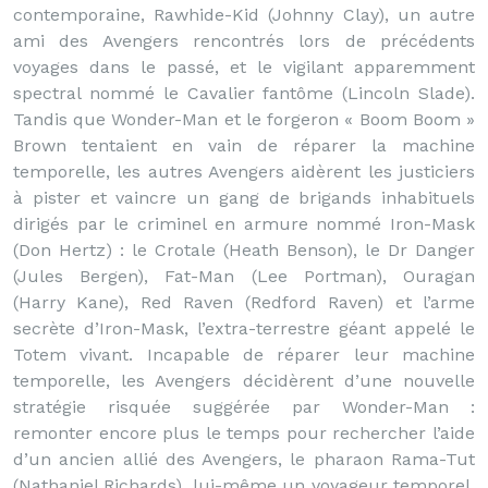
contemporaine, Rawhide-Kid (Johnny Clay), un autre
ami des Avengers rencontrés lors de précédents
voyages dans le passé, et le vigilant apparemment
spectral nommé le Cavalier fantôme (Lincoln Slade).
Tandis que Wonder-Man et le forgeron « Boom Boom »
Brown tentaient en vain de réparer la machine
temporelle, les autres Avengers aidèrent les justiciers
à pister et vaincre un gang de brigands inhabituels
dirigés par le criminel en armure nommé Iron-Mask
(Don Hertz) : le Crotale (Heath Benson), le Dr Danger
(Jules Bergen), Fat-Man (Lee Portman), Ouragan
(Harry Kane), Red Raven (Redford Raven) et l’arme
secrète d’Iron-Mask, l’extra-terrestre géant appelé le
Totem vivant. Incapable de réparer leur machine
temporelle, les Avengers décidèrent d’une nouvelle
stratégie risquée suggérée par Wonder-Man :
remonter encore plus le temps pour rechercher l’aide
d’un ancien allié des Avengers, le pharaon Rama-Tut
(Nathaniel Richards), lui-même un voyageur temporel.