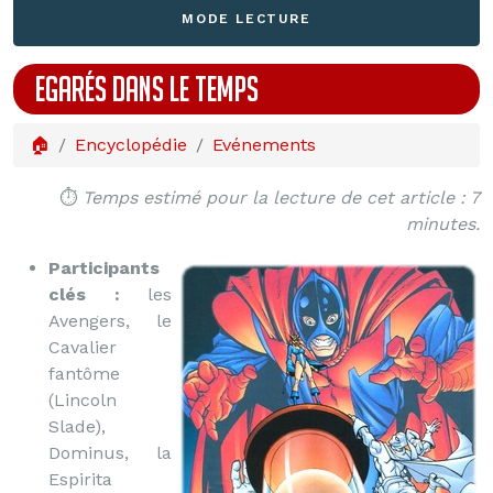
MODE LECTURE
EGARÉS DANS LE TEMPS
🏠
Encyclopédie
Evénements
⏱️
Temps estimé pour la lecture de cet article : 7
minutes.
Participants
clés :
les
Avengers, le
Cavalier
fantôme
(Lincoln
Slade),
Dominus, la
Espirita