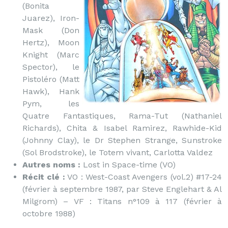
(Bonita
Juarez), Iron-
Mask (Don
Hertz), Moon
Knight (Marc
Spector), le
Pistoléro (Matt
Hawk), Hank
Pym, les
Quatre Fantastiques, Rama-Tut (Nathaniel
Richards), Chita & Isabel Ramirez, Rawhide-Kid
(Johnny Clay), le Dr Stephen Strange, Sunstroke
(Sol Brodstroke), le Totem vivant, Carlotta Valdez
Autres noms :
Lost in Space-time (VO)
Récit clé :
VO : West-Coast Avengers (vol.2) #17-24
(février à septembre 1987, par Steve Englehart & Al
Milgrom) – VF : Titans n°109 à 117 (février à
octobre 1988)