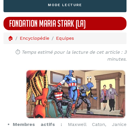
MODE LECTURE
FONDATION MARIA STARK (LA)
🏠
Encyclopédie
Equipes
⏱️
Temps estimé pour la lecture de cet article : 3
minutes.
Membres actifs :
Maxwell Caton, Janice