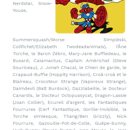
Nerdstar, Snow-
Youse,
Summersquash/Morse Simpléski,
Colifichet/Elizabeth Twodeadanimals), l’Âne
Torche, le Baron Zébro, Mary-Jane Buffledeau, le
Busard, Calamactus, Captain Américhat (Steve
Souriceau), J. Jonah Chacal, le Chien de garde, le
Crapaud-Buffle (Hoppity Harrison), Croâ-croâ et le
Blaireau, Crocoteur Strange (Vaporeux Strange),
Daimdevil (Batt Burdock), Dazzlabeille, le Docteur
Canardis, le Docteur Octopussycat, Dragon-Lassie
(Joan Collier), Ecureil d’argent, les Fantastiques
Fourrures (Cerf Fantastique, Gorille-Invisible, la
Torche simiesque, Thang/Ben Grizzly), Nick
Fourrure, Gazouille-Pot-de-Colle, Guêpe-bunny,