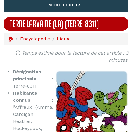
MODE LECTURE
TERRE LARVAIRE (LA) (TERRE-8311)
🏠
Encyclopédie
Lieux
⏱️
Temps estimé pour la lecture de cet article : 3
minutes.
Désignation
principale :
Terre-8311
Habitants
connus :
l’Affreux (Amma,
Cardigan,
Heather,
Hockeypuck,