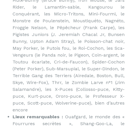
Hulk-Bunny (Bruce Bunny), Iron Mouse, le Jars
Rider, le Lamantin-sable, Kangourou le
Conquérant, les Micro-Tritons, Mini-Fourmi, le
Monstre de Poulenstein, Moustiquéto, Nagnéto,
Froggie Nelson, le Pêpêcheur (Frank Carpe), les
Pigistes Juniors (J. Jeremiah Chacal Jr, Bunsen
Bunny, Upton Adam Stray), le Poisson-chat noir,
May Porker, le Putois fou, le Roi-Cochon, les Sca-
Vengeurs (le Panda noir, le Pigeon, Coin-argent, le
Toutou écarlate, Cri-de-Faucon), Spider-Cochon
(Peter Porker), Sub-Marsupial, le Super-Dindon, le
Terrible Gang des Terriers (Airedale, Boston, Bull,
Skye, Wire-Fox), Thrr, le Zombie Larve n°1 (Jim
Salamandre), les X-Puces (Collosso-puce, Kitty-
puce, Kurt-puce, Ororo-puce, le Professeur X-
puce, Scott-puce, Wolverine-puce), bien d’autres
encore
Lieux remarquables :
Ouafgard, le monde des «
Fourrures secrètes », Shang-Goo-La, le