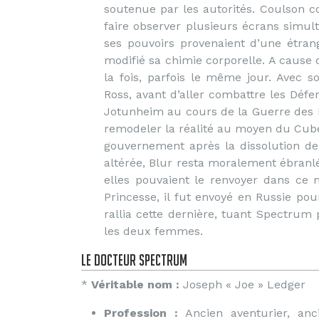
soutenue par les autorités. Coulson co
faire observer plusieurs écrans simu
ses pouvoirs provenaient d’une étran
modifié sa chimie corporelle. A cause 
la fois, parfois le même jour. Avec 
Ross, avant d’aller combattre les Déf
Jotunheim au cours de la Guerre des 
remodeler la réalité au moyen du Cub
gouvernement après la dissolution de 
altérée, Blur resta moralement ébranl
elles pouvaient le renvoyer dans ce
Princesse, il fut envoyé en Russie p
rallia cette dernière, tuant Spectrum
les deux femmes.
le Docteur Spectrum
*
Véritable nom :
Joseph « Joe » Ledger
Profession :
Ancien aventurier, anc