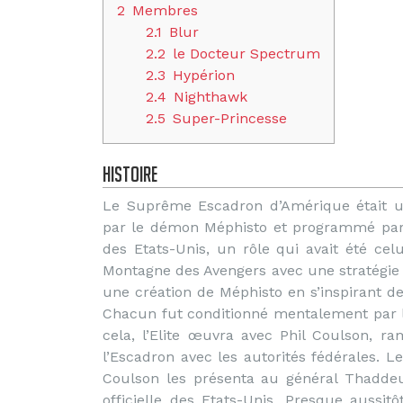
2
Membres
2.1
Blur
2.2
le Docteur Spectrum
2.3
Hypérion
2.4
Nighthawk
2.5
Super-Princesse
Histoire
Le Suprême Escadron d’Amérique était u
par le démon Méphisto et programmé par l
des Etats-Unis, un rôle qui avait été celu
Montagne des Avengers avec une stratégie
une création de Méphisto en s’inspirant
Chacun fut conditionné mentalement par l’
cela, l’Elite œuvra avec Phil Coulson, r
l’Escadron avec les autorités fédérales. 
Coulson les présenta au général Thadd
officielle des Etats-Unis. Presque aussit