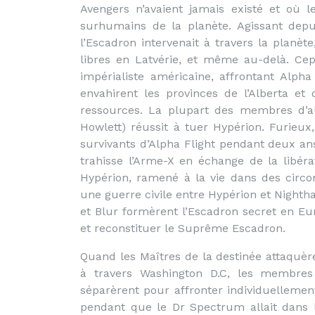
Avengers n’avaient jamais existé et où 
surhumains de la planète. Agissant depu
l’Escadron intervenait à travers la planète
libres en Latvérie, et même au-delà. Cepe
impérialiste américaine, affrontant Alp
envahirent les provinces de l’Alberta et
ressources. La plupart des membres d’a
Howlett) réussit à tuer Hypérion. Furieu
survivants d’Alpha Flight pendant deux a
trahisse l’Arme-X en échange de la libér
Hypérion, ramené à la vie dans des circ
une guerre civile entre Hypérion et Nighth
et Blur formèrent l’Escadron secret en Eur
et reconstituer le Suprême Escadron.
Quand les Maîtres de la destinée attaquère
à travers Washington D.C, les membres
séparèrent pour affronter individuellemen
pendant que le Dr Spectrum allait dans 