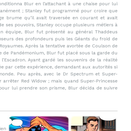
nditionna Blur en l’attachant à une chaise pour lui
ltanément ; Stanley fut programmé pour croire que
ge brume qu’il avait traversée en courant et avait
de ses pouvoirs, Stanley occupe plusieurs métiers à
son équipe, Blur fut présenté au général Thaddeus
enseurs des profondeurs puis les Géants du froid de
Royaumes. Après la tentative avortée de Coulson de
e de Pandémonium, Blur fut placé sous la garde du
l’Escadron. Ayant gardé les souvenirs de la réalité
ée par cette expérience, demandant aux autorités si
 monde. Peu après, avec le Dr Spectrum et Super-
our arrêter Red Widow ; mais quand Super-Princesse
 pour lui prendre son prisme, Blur décida de suivre
ien