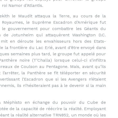
roi Namor d’Atlantis.
kith le Maudit attaqua la Terre, au cours de la
 Royaumes, le Suprême Escadron d’Amérique fut
 le gouvernement pour combattre les Géants du
s de Jotunheim qui attaquèrent Washington D.C.
 mit en déroute les envahisseurs hors des Etats-
de la frontière du Lac Erié, avant d’être envoyé dans
lques semaines plus tard, le groupe fut appelé pour
Panthère noire (T’Challa) lorsque celui-ci s’infiltra
ureaux de Coulson au Pentagone. Mais, avant qu’ils
 l’arrêter, la Panthère se fit téléporter en sécurité
vertissant l’Escadron que si les Avengers n’étaient
nnemis, ils n’hésiteraient pas à le devenir si la main
 à Méphisto en échange du pouvoir du Cube de
e de la capacité de réécrire la réalité. Employant
réant la réalité alternative TRN852, un monde où les