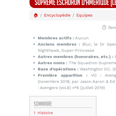
SUPRÊME ESCADRON D'AMÉRIQUE (L
🏠
Encyclopédie
Equipes
⏱️
Temp
Membres actifs :
Aucun
Anciens membres :
Blur, le Dr Spec
Nighthawk, Super-Princesse
Autres membres (honoraires, etc.) :
P
Autres noms :
The Squadron Supreme 
Base d’opérations :
Washington D.C. (E
Première apparition :
VO : Avenge
(novembre 2018, par Jason Aaron & Ed
: Avengers (vol.6) n°6 (juillet 2019)
Sommaire
1
Histoire