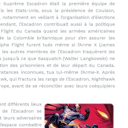
le Suprême Escadron était la première équipe de
is les Etats-Unis, sous la présidence de Coulson,
, notamment en veillant à l’organisation d’élections
ndant, l’Escadron contribuait aussi à la politique
ha Flight du Canada quand les armées américaines
 de la Colombie britannique pour s’en assurer les
lpha Flight furent tués même si l’Arme X (James
x, les autres membres de l’Escadron traquèrent les
ns jusqu’à ce que Sasquatch (Walter Langkowski) ne
ation des prisonniers et de leur départ du Canada.
onstances inconnues, tua lui-même l’Arme-X. Après
awk, qui fractura les rangs de l’Escadron, Nighthawk
ope, avant de se réconcilier avec leurs coéquipiers
nt différents lieux
 de l’Escadron se
t leurs adversaires
l’espace combattre