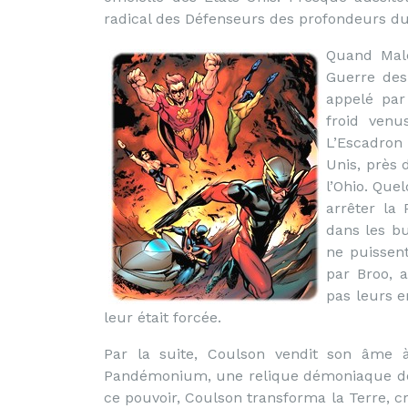
radical des Défenseurs des profondeurs du 
Quand Male
Guerre des
appelé par
froid venu
L’Escadron
Unis, près 
l’Ohio. Que
arrêter la 
dans les b
ne puissent
par Broo, a
pas leurs e
leur était forcée.
Par la suite, Coulson vendit son âme
Pandémonium, une relique démoniaque doté
ce pouvoir, Coulson transforma la Terre, c