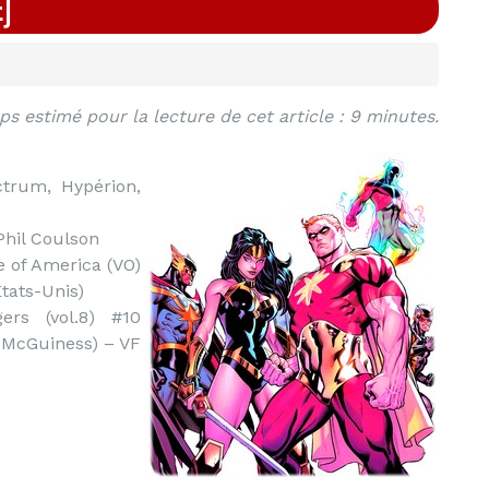
E)
s estimé pour la lecture de cet article : 9 minutes.
trum, Hypérion,
hil Coulson
of America (VO)
tats-Unis)
rs (vol.8) #10
 McGuiness) – VF