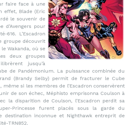
r faire face à une
effet, Blade (Eric
ardé le souvenir de
ipe d’Avengers pour
ité-616. L’Escadron
e groupe découvrit
é le Wakanda, où se
 les deux groupes
ilibrèrent jusqu’à
 Cube de Pandémonium. La puissance combinée du
rand (Brandy Selby) permit de fracturer le Cube
16, même si les membres de l’Escadron conservèrent
e punir de son échec, Méphisto emprisonna Coulson à
c la disparition de Coulson, l’Escadron perdit sa
uper-Princesse furent placés sous la garde du
 destination inconnue et Nighthawk entreprit de
lité-TRN852.