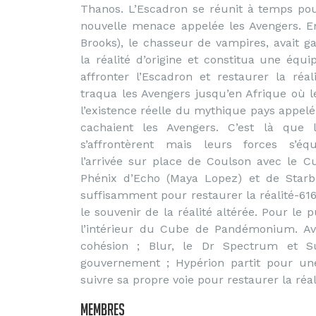
Thanos. L’Escadron se réunit à temps pou
nouvelle menace appelée les Avengers. En 
Brooks), le chasseur de vampires, avait g
la réalité d’origine et constitua une équ
affronter l’Escadron et restaurer la réal
traqua les Avengers jusqu’en Afrique où l
l’existence réelle du mythique pays appel
cachaient les Avengers. C’est là que
s’affrontèrent mais leurs forces s’équ
l’arrivée sur place de Coulson avec le
Phénix d’Echo (Maya Lopez) et de Starb
suffisamment pour restaurer la réalité-6
le souvenir de la réalité altérée. Pour l
l’intérieur du Cube de Pandémonium. Ave
cohésion ; Blur, le Dr Spectrum et S
gouvernement ; Hypérion partit pour une
suivre sa propre voie pour restaurer la réa
Membres