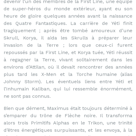
devenir l’un des membres de la First Line, une équipe
de super-héros du monde extérieur, ayant eu son
heure de gloire quelques années avant la naissance
des Quatre Fantastiques. La carrière de Yéti finit
tragiquement ; après être tombé amoureux d’une
Skrull, Korya, il aida les Skrulls à préparer leur
invasion de la Terre ; lors que ceux-ci furent
repoussés par la First Line, et Korya tuée, Yéti réussit
à regagner la Terre, vivant solitairement dans les
environs d’Attilan, où il devait rencontrer des années
plus tard les X-Men et la Torche humaine (alias
Johnny Storm). Les éventuels liens entre Yéti et
l’Inhumain Kaliban, qui lui ressemble énormément,
ne sont pas connus.
Bien que dément, Maximus était toujours déterminé à
s’emparer du trône de Flèche noire. Il transforma
alors trois Primitifs Alphas en le Trikon, une trinité
d’êtres énergétiques surpuissants, et les envoya, à la