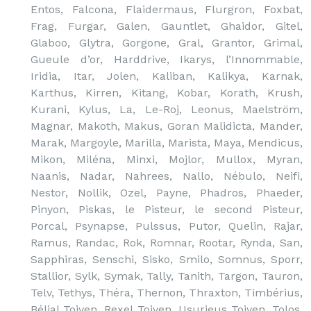
Entos, Falcona, Flaidermaus, Flurgron, Foxbat,
Frag, Furgar, Galen, Gauntlet, Ghaidor, Gitel,
Glaboo, Glytra, Gorgone, Gral, Grantor, Grimal,
Gueule d’or, Harddrive, Ikarys, l’Innommable,
Iridia, Itar, Jolen, Kaliban, Kalikya, Karnak,
Karthus, Kirren, Kitang, Kobar, Korath, Krush,
Kurani, Kylus, La, Le-Roj, Leonus, Maelström,
Magnar, Makoth, Makus, Goran Malidicta, Mander,
Marak, Margoyle, Marilla, Marista, Maya, Mendicus,
Mikon, Miléna, Minxi, Mojlor, Mullox, Myran,
Naanis, Nadar, Nahrees, Nallo, Nébulo, Neifi,
Nestor, Nollik, Ozel, Payne, Phadros, Phaeder,
Pinyon, Piskas, le Pisteur, le second Pisteur,
Porcal, Psynapse, Pulssus, Putor, Quelin, Rajar,
Ramus, Randac, Rok, Romnar, Rootar, Rynda, San,
Sapphiras, Senschi, Sisko, Smilo, Somnus, Sporr,
Stallior, Sylk, Symak, Tally, Tanith, Targon, Tauron,
Telv, Tethys, Théra, Thernon, Thraxton, Timbérius,
Bélial Toiven, Rexel Toiven, Usurieus Toiven, Tolos,