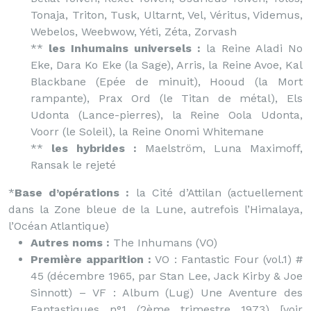
Tonaja, Triton, Tusk, Ultarnt, Vel, Véritus, Videmus,
Webelos, Weebwow, Yéti, Zéta, Zorvash
**
les Inhumains universels :
la Reine Aladi No
Eke, Dara Ko Eke (la Sage), Arris, la Reine Avoe, Kal
Blackbane (Epée de minuit), Hooud (la Mort
rampante), Prax Ord (le Titan de métal), Els
Udonta (Lance-pierres), la Reine Oola Udonta,
Voorr (le Soleil), la Reine Onomi Whitemane
**
les hybrides :
Maelström, Luna Maximoff,
Ransak le rejeté
*
Base d’opérations :
la Cité d’Attilan (actuellement
dans la Zone bleue de la Lune, autrefois l’Himalaya,
l’Océan Atlantique)
Autres noms :
The Inhumans (VO)
Première apparition :
VO : Fantastic Four (vol.1) #
45 (décembre 1965, par Stan Lee, Jack Kirby & Joe
Sinnott) – VF : Album (Lug) Une Aventure des
Fantastiques n°1 (2ème trimestre 1973) [voir