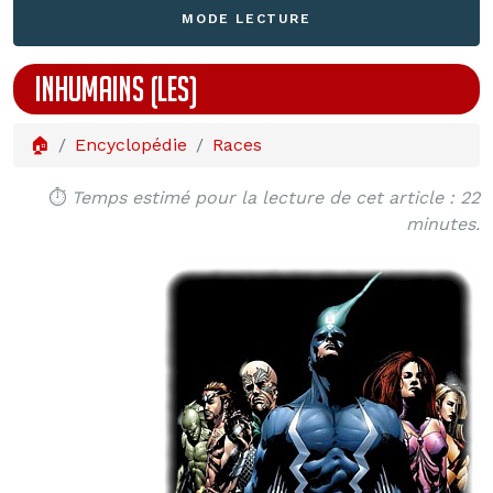
MODE LECTURE
INHUMAINS (LES)
🏠
Encyclopédie
Races
⏱️
Temps estimé pour la lecture de cet article : 22
minutes.