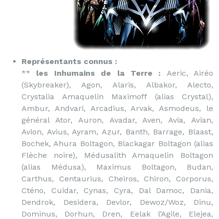
Représentants connus :
**
les Inhumains de la Terre :
Aeric, Airéo
(Skybreaker), Agon, Alaris, Albakor, Alecto,
Crystalia Amaquelin Maximoff (alias Crystal),
Ambur, Andvari, Arcadius, Arvak, Asmodeus, le
général Ator, Auron, Avadar, Aven, Avia, Avian,
Avion, Avius, Ayram, Azur, Banth, Barrage, Blaast,
Bochek, Ahura Boltagon, Blackagar Boltagon (alias
Flèche noire), Médusalith Amaquelin Boltagon
(alias Médusa), Maximus Boltagon, Budan,
Carthus, Centaurius, Cheiros, Chiron, Corporus,
Cténo, Cuidar, Cynas, Cyra, Dal Damoc, Dania,
Dendrok, Desidera, Devlor, Dewoz/Woz, Dinu,
Dominus, Dorhun, Dren, Eelak l’Agile, Elejea,