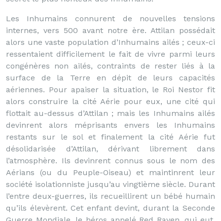
Les Inhumains connurent de nouvelles tensions
internes, vers 500 avant notre ère. Attilan possédait
alors une vaste population d’Inhumains ailés ; ceux-ci
ressentaient difficilement le fait de vivre parmi leurs
congénères non ailés, contraints de rester liés à la
surface de la Terre en dépit de leurs capacités
aériennes. Pour apaiser la situation, le Roi Nestor fit
alors construire la cité Aérie pour eux, une cité qui
flottait au-dessus d’Attilan ; mais les Inhumains ailés
devinrent alors méprisants envers les Inhumains
restants sur le sol et finalement la cité Aérie fut
désolidarisée d’Attilan, dérivant librement dans
l’atmosphère. Ils devinrent connus sous le nom des
Aérians (ou du Peuple-Oiseau) et maintinrent leur
société isolationniste jusqu’au vingtième siècle. Durant
l’entre deux-guerres, ils recueillirent un bébé humain
qu’ils élevèrent. Cet enfant devint, durant la Seconde
Guerre Mondiale, le héros appelé Red Raven, qui eut,