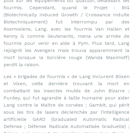
plus sur les équipements du quatuor, délaissant les
fourmis. Cependant, quand le Projet : BIG
(Biotechnically Induced Growth / Croissance Induite
Biotechniquement) fut interrompu par des
Kosmosiens, Lang, avec les fourmis Van Hallen et
Kenny G comme lieutenants, mena une armée de
fourmis pour venir en aide à Pym. Plus tard, Lang
rejoignit les Avengers mais trouva apparemment la
mort lorsque la Sorcière rouge (Wanda Maximoff)
perdit la raison.
Les « brigades de fourmis » de Lang inclurent Blixen
et Vixen, cette dernière trouvant la mort en
combattant les insectes mutés de John Bizarre ;
Purdey, qui fut agrandie à taille humaine pour aider
Lang contre le Maître de corvées ; Gambit, qui périt
sous les tirs de lasers déclenchés par l’intelligence
artificielle GARD (Graduated Automatic Radical
Defense ; Défense Radicale Automatisée Graduelle) ;