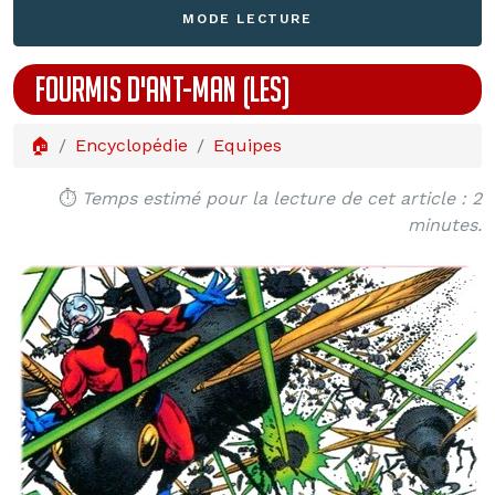
MODE LECTURE
FOURMIS D'ANT-MAN (LES)
🏠
Encyclopédie
Equipes
⏱️
Temps estimé pour la lecture de cet article : 2
minutes.