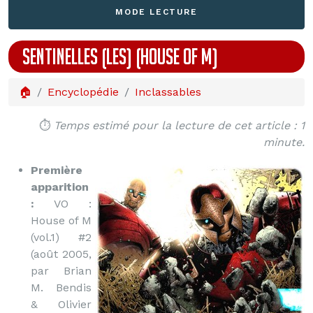
MODE LECTURE
SENTINELLES (LES) (HOUSE OF M)
🏠
Encyclopédie
Inclassables
⏱️
Temps estimé pour la lecture de cet article : 1
minute.
Première
apparition
:
VO :
House of M
(vol.1) #2
(août 2005,
par Brian
M. Bendis
& Olivier