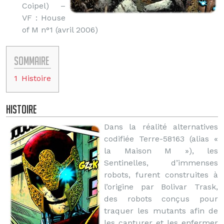
Coipel) –
VF : House
of M n°1 (avril 2006)
Sommaire
1
Histoire
Histoire
Dans la réalité alternatives
codifiée Terre-58163 (alias «
la Maison M »), les
Sentinelles, d’immenses
robots, furent construites à
l’origine par Bolivar Trask,
des robots conçus pour
traquer les mutants afin de
les capturer et les enfermer