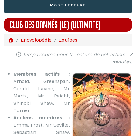
MODE LECTURE
CLUB DES DAMNÉS (LE) (ULTIMATE)
🏠
Encyclopédie
Equipes
⏱️
Temps estimé pour la lecture de cet article : 3
minutes.
Membres actifs :
Arnold, Greenspan,
Gerald Lavine, Mr
Marts, Mr Raicht,
Shinobi Shaw, Mr
Turner
Anciens membres :
Emma Frost, Mr Seville,
Sebastian Shaw,