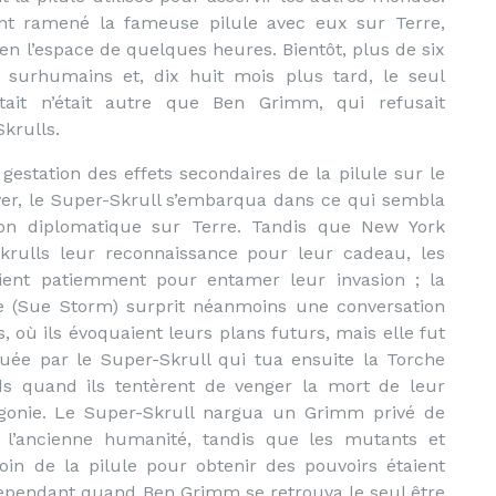
nt ramené la fameuse pilule avec eux sur Terre,
n l’espace de quelques heures. Bientôt, plus de six
s surhumains et, dix huit mois plus tard, le seul
tait n’était autre que Ben Grimm, qui refusait
krulls.
gestation des effets secondaires de la pilule sur le
ver, le Super-Skrull s’embarqua dans ce qui sembla
on diplomatique sur Terre. Tandis que New York
krulls leur reconnaissance pour leur cadeau, les
aient patiemment pour entamer leur invasion ; la
e (Sue Storm) surprit néanmoins une conversation
s, où ils évoquaient leurs plans futurs, mais elle fut
uée par le Super-Skrull qui tua ensuite la Torche
s quand ils tentèrent de venger la mort de leur
agonie. Le Super-Skrull nargua un Grimm privé de
l’ancienne humanité, tandis que les mutants et
oin de la pilule pour obtenir des pouvoirs étaient
Cependant quand Ben Grimm se retrouva le seul être