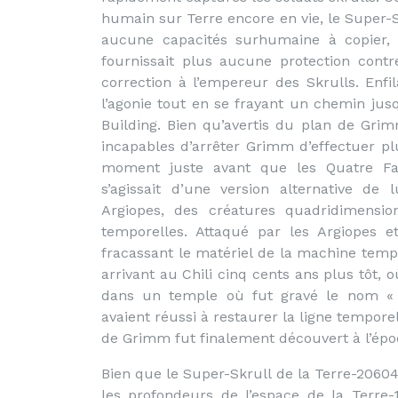
humain sur Terre encore en vie, le Super-Sk
aucune capacités surhumaine à copier, l
fournissait plus aucune protection cont
correction à l’empereur des Skrulls. Enfi
l’agonie tout en se frayant un chemin jus
Building. Bien qu’avertis du plan de Gri
incapables d’arrêter Grimm d’effectuer plu
moment juste avant que les Quatre Fant
s’agissait d’une version alternative de
Argiopes, des créatures quadridimension
temporelles. Attaqué par les Argiopes e
fracassant le matériel de la machine tem
arrivant au Chili cinq cents ans plus tôt,
dans un temple où fut gravé le nom « S
avaient réussi à restaurer la ligne temporel
de Grimm fut finalement découvert à l’ép
Bien que le Super-Skrull de la Terre-206
les profondeurs de l’espace de la Terre-1