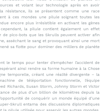
urces et volant leur technologie après en avoir
la résistance, ils se présentent comme une race
ement à ces mondes une pilule soignant toutes les
ndue encore plus irrésistible en activant les gènes
 cependant, la pilule contient également un effet
ur de pico-bots que les Skrulls peuvent activer afin
nne, asséchant le sang et provoquant ainsi une mort
mené sa flotte pour dominer des milliers de planète
nt le temps pour tenter d’empêcher l’accident de
s, espérant ainsi rendre sa forme humaine à la Chose
gne temporelle, créant une réalité divergente – la
chine de téléportation fonctionnelle, l’équipe
ed Richards, Susan Storm, Johnny Storm et Victor
ance de plus d’un billion de kilomètres depuis la
t l’opportunité de conquérir un monde équipé d’une
 Super-Skrull entama des discussions diplomatiques
t la pilule utilisée pour asservir les autres mondes.