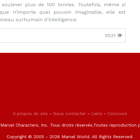
soulever plus de 100 tonnes. Toutefois, même si
que n’importe quel pouvoir imaginable, elle est
veau surhumain d’intelligence.
5531 👁️
A propos du site
-
Nous contacter
-
Liens
-
Concours
arvel Characters, Inc. Tous droits réservés.Toutes reproduction pa
Copyright © 2005 - 2026 Marvel World. All Rights Reserved.