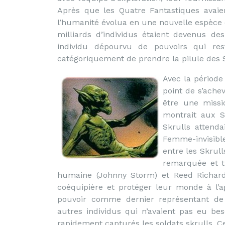
Après que les Quatre Fantastiques avaie
l’humanité évolua en une nouvelle espèce e
milliards d’individus étaient devenus de
individu dépourvu de pouvoirs qui res
catégoriquement de prendre la pilule des S
Avec la période 
point de s’ache
être une missi
montrait aux S
Skrulls attend
Femme-invisibl
entre les Skrull
remarquée et t
humaine (Johnny Storm) et Reed Richard
coéquipière et protéger leur monde à l’
pouvoir comme dernier représentant de 
autres individus qui n’avaient pas eu bes
rapidement capturés les soldats skrulls. 