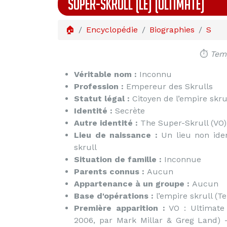
SUPER-SKRULL (LE) (ULTIMATE)
🏠
Encyclopédie
Biographies
S
⏱️
Temp
Véritable nom :
Inconnu
Profession :
Empereur des Skrulls
Statut légal :
Citoyen de l’empire skru
Identité :
Secrète
Autre identité :
The Super-Skrull (VO)
Lieu de naissance :
Un lieu non iden
skrull
Situation de famille :
Inconnue
Parents connus :
Aucun
Appartenance à un groupe :
Aucun
Base d'opérations :
l’empire skrull (Te
Première apparition :
VO : Ultimate 
2006, par Mark Millar & Greg Land) –