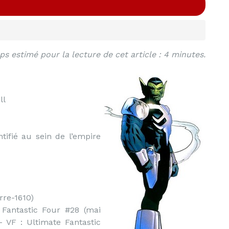
s estimé pour la lecture de cet article : 4 minutes.
ll
tifié au sein de l’empire
rre-1610)
Fantastic Four #28 (mai
 VF : Ultimate Fantastic