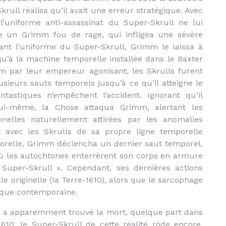
rull réalisa qu’il avait une erreur stratégique. Avec
’uniforme anti-assassinat du Super-Skrull ne lui
re un Grimm fou de rage, qui infligea une sévère
lant l’uniforme du Super-Skrull, Grimm le laissa à
qu’à la machine temporelle installée dans le Baxter
mm par leur empereur agonisant, les Skrulls furent
sieurs sauts temporels jusqu’à ce qu’il atteigne le
astiques n’empêchent l’accident. Ignorant qu’il
 lui-même, la Chose attaqua Grimm, alertant les
nelles naturellement attirées par les anomalies
t avec les Skrulls de sa propre ligne temporelle
porelle, Grimm déclencha un dernier saut temporel,
 où les autochtones enterrèrent son corps en armure
uper-Skrull ». Cependant, ses dernières actions
le originelle (la Terre-1610), alors que le sarcophage
oque contemporaine.
04 a apparemment trouvé la mort, quelque part dans
610, le Super-Skrull de cette réalité rôde encore,