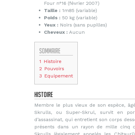
Four n°16 (février 2007)
Taille :
1m85 (variable)
Poids :
50 kg (variable)
Yeux :
Noirs (sans pupilles)
Cheveux :
Aucun
Sommaire
1
Histoire
2
Pouvoirs
3
Equipement
Histoire
Membre le plus vieux de son espèce, âgé
Skrulls, ou Super-Skrul, survit en po
d’assassinat, qui entretient son corps des
présents dans un rayon de mille cinq ce
Skrulls (également appelés les Chitauri