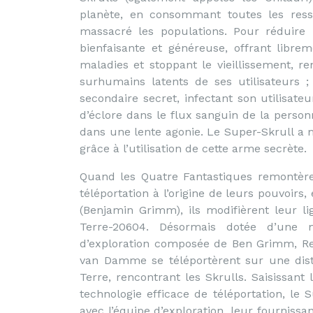
planète, en consommant toutes les resso
massacré les populations. Pour réduire 
bienfaisante et généreuse, offrant libr
maladies et stoppant le vieillissement, re
surhumains latents de ses utilisateurs ;
secondaire secret, infectant son utilisate
d’éclore dans le flux sanguin de la perso
dans une lente agonie. Le Super-Skrull a 
grâce à l’utilisation de cette arme secrète.
Quand les Quatre Fantastiques remontère
téléportation à l’origine de leurs pouvoir
(Benjamin Grimm), ils modifièrent leur li
Terre-20604. Désormais dotée d’une ma
d’exploration composée de Ben Grimm, Re
van Damme se téléportèrent sur une dist
Terre, rencontrant les Skrulls. Saisissan
technologie efficace de téléportation, le
avec l’équipe d’exploration, leur fournissan