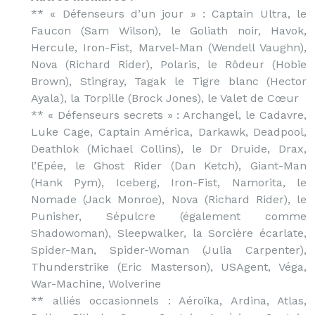
** « Défenseurs d’un jour » : Captain Ultra, le
Faucon (Sam Wilson), le Goliath noir, Havok,
Hercule, Iron-Fist, Marvel-Man (Wendell Vaughn),
Nova (Richard Rider), Polaris, le Rôdeur (Hobie
Brown), Stingray, Tagak le Tigre blanc (Hector
Ayala), la Torpille (Brock Jones), le Valet de Cœur
** « Défenseurs secrets » : Archangel, le Cadavre,
Luke Cage, Captain América, Darkawk, Deadpool,
Deathlok (Michael Collins), le Dr Druide, Drax,
l’Epée, le Ghost Rider (Dan Ketch), Giant-Man
(Hank Pym), Iceberg, Iron-Fist, Namorita, le
Nomade (Jack Monroe), Nova (Richard Rider), le
Punisher, Sépulcre (également comme
Shadowoman), Sleepwalker, la Sorcière écarlate,
Spider-Man, Spider-Woman (Julia Carpenter),
Thunderstrike (Eric Masterson), USAgent, Véga,
War-Machine, Wolverine
** alliés occasionnels : Aéroïka, Ardina, Atlas,