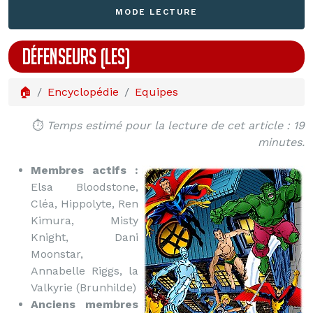
MODE LECTURE
DÉFENSEURS (LES)
🏠
Encyclopédie
Equipes
⏱️
Temps estimé pour la lecture de cet article : 19
minutes.
Membres actifs :
Elsa Bloodstone,
Cléa, Hippolyte, Ren
Kimura, Misty
Knight, Dani
Moonstar,
Annabelle Riggs, la
Valkyrie (Brunhilde)
Anciens membres