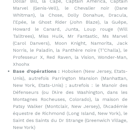
Dollar Bill, la Cape, Captain América, Captain
Marvel (Genis-Vell), le Chevalier noir (Dane
Whitman), la Chose, Dolly Donahue, Dracula,
l’Epée, le Ghost Rider (John Blaze), la Guêpe,
Howard le Canard, Junta, Loup rouge (Will
Talltrees), Miss Hulk, Mr Fantastic, Ms Marvel
(Carol Danvers), Moon Knight, Namorita, Jack
Norris, le Paladin, la Panthère noire (T’Challa), le
Professeur X, Red Raven, la Vision, Wonder-Man,
Xhoohx
Base d’opérations :
Hoboken (New Jersey, Etats-
Unis), autrefois Parrington Mansion (Manhattan,
New York, Etats-Unis) ; autrefois : le Manoir des
Défenseurs (ou l’Aire des Washington, dans les
Montagnes Rocheuses, Colorado), la maison de
Patsy Walker (Montclair, New Jersey), l’Académie
équestre de Richmond (Long Island, New York), le
Saint des Saints du Dr Strange (Greenwich Village,
New York)