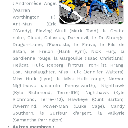
:
Andromède, Angel
(Warren
Worthington III),
Ant-Man (Eric
O’Grady), Blazing Skull (Mark Todd), la Chatte
noire, Cloud, Colossus, Daredevil, le Dr Strange,
Dragon-Lune, l’Exorciste, le Fauve, le Fils de
Satan, le Frelon (Hank Pym), Nick Fury, la
Gardienne rouge, la Gargouille (Isaac Christians),
Hellcat, Hulk, Iceberg, l’Intrus, Iron-Fist, Krang,
Loa, Manslaughter, Miss Hulk (Jennifer Walters),
Miss Hulk (Lyra), la Miss Hulk rouge, Namor,
Nighthawk (Joaquin Pennysworth), Nighthawk
(Kyle Richmond, Terre-616), Nighthawk (Kyle
Richmond, Terre-712), Hawkeye (Clint Barton),
l’Overmind, Power-Man (Luke Cage), Candy
Southern, le Surfeur d’argent, la Valkyrie
(Samantha Parrington)
Autres membres :