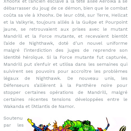
Xhoohx et l’ancien esclave à la tête ailée Aéroïka à se
débarrasser du joug de ce démon, bien que le combat
coûta sa vie à Xhoohx. De leur côté, sur Terre, Hellcat
et la Valkyrie, toujours alliés à la Guêpe et Pourpoint
jaune, se retrouvaient aux prises avec le mutant
Mandrill et la Force mutante, et recevaient bientôt
l’aide de Nighthawk, doté d’un nouvel uniforme
malgré l’interdiction des juges de reprendre son
identité héroïque. Si la Force mutante fut capturée,
Mandrill put s’enfuir et utilisa dans les semaines qui
suivirent ses pouvoirs pour accroître les problèmes
légaux de Nighthawk. De nouveau unis, les
Défenseurs s’allièrent à la Panthère noire pour
stopper certaines opérations de Mandrill, malgré
certaines récentes tensions développées entre le
Wakanda et l’Atlantis de Namor.
Soutenu
par les