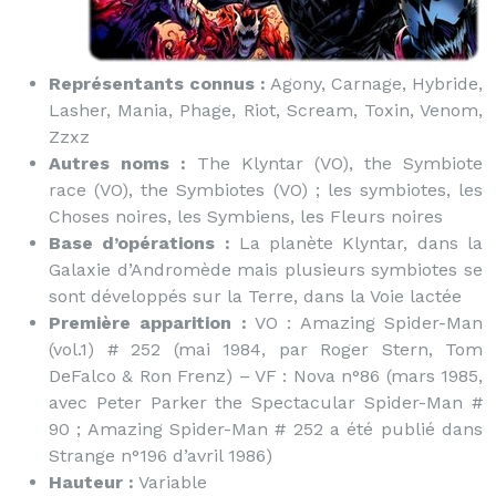
Représentants connus :
Agony, Carnage, Hybride,
Lasher, Mania, Phage, Riot, Scream, Toxin, Venom,
Zzxz
Autres noms :
The Klyntar (VO), the Symbiote
race (VO), the Symbiotes (VO) ; les symbiotes, les
Choses noires, les Symbiens, les Fleurs noires
Base d’opérations :
La planète Klyntar, dans la
Galaxie d’Andromède mais plusieurs symbiotes se
sont développés sur la Terre, dans la Voie lactée
Première apparition :
VO : Amazing Spider-Man
(vol.1) # 252 (mai 1984, par Roger Stern, Tom
DeFalco & Ron Frenz) – VF : Nova n°86 (mars 1985,
avec Peter Parker the Spectacular Spider-Man #
90 ; Amazing Spider-Man # 252 a été publié dans
Strange n°196 d’avril 1986)
Hauteur :
Variable