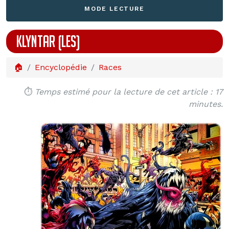
MODE LECTURE
KLYNTAR (LES)
🏠
Encyclopédie
Races
⏱️
Temps estimé pour la lecture de cet article : 17
minutes.