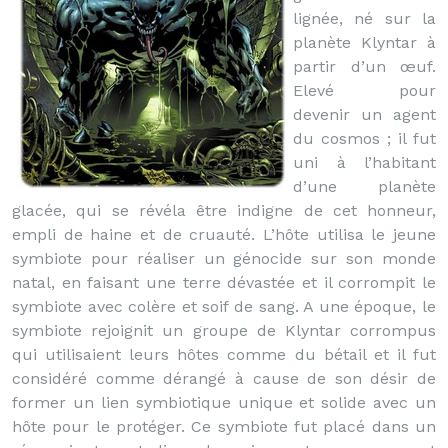
lignée, né sur la
planète Klyntar à
partir d’un œuf.
Elevé pour
devenir un agent
du cosmos ; il fut
uni à l’habitant
d’une planète
glacée, qui se révéla être indigne de cet honneur,
empli de haine et de cruauté. L’hôte utilisa le jeune
symbiote pour réaliser un génocide sur son monde
natal, en faisant une terre dévastée et il corrompit le
symbiote avec colère et soif de sang. A une époque, le
symbiote rejoignit un groupe de Klyntar corrompus
qui utilisaient leurs hôtes comme du bétail et il fut
considéré comme dérangé à cause de son désir de
former un lien symbiotique unique et solide avec un
hôte pour le protéger. Ce symbiote fut placé dans un