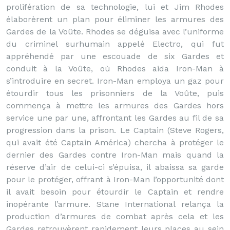
prolifération de sa technologie, lui et Jim Rhodes
élaborèrent un plan pour éliminer les armures des
Gardes de la Voûte. Rhodes se déguisa avec l’uniforme
du criminel surhumain appelé Electro, qui fut
appréhendé par une escouade de six Gardes et
conduit à la Voûte, où Rhodes aida Iron-Man à
s’introduire en secret. Iron-Man employa un gaz pour
étourdir tous les prisonniers de la Voûte, puis
commença à mettre les armures des Gardes hors
service une par une, affrontant les Gardes au fil de sa
progression dans la prison. Le Captain (Steve Rogers,
qui avait été Captain América) chercha à protéger le
dernier des Gardes contre Iron-Man mais quand la
réserve d’air de celui-ci s’épuisa, il abaissa sa garde
pour le protéger, offrant à Iron-Man l’opportunité dont
il avait besoin pour étourdir le Captain et rendre
inopérante l’armure. Stane International relança la
production d’armures de combat après cela et les
Gardes retrouvèrent rapidement leurs places au sein