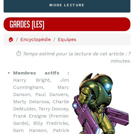
MODE LECTURE
GARDES (LES)
🏠
Encyclopédie
Equipes
⏱️
Temps estimé pour la lecture de cet article : 7
minutes.
Membres actifs :
Harry Bright, Jim
Cunningham, Marc
Danson, Paul Danvers,
Marty Delarosa, Charlie
DeMulder, Terry Doocey,
Frank Ensigne (Premier
Garde), Billy Fredricks,
Sam Hanson, Patrick