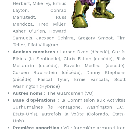
Herbert, Mike Ivy, Emilio
Layton, Conrad
Mahlstedt, Russ
Mendoza, Fred Miller,
Asher O’Brien, Howard
Samuels, Jacxson Schirra, Gregory Smoot, Tim
Teller, Eliot Villagran
Anciens membres :
Larson Dzon (décédé), Curtis
Elkins (la Sentinelle), Chris Fallon (décédé), Rick
McLaurin (décédé), Ravello Medina (décédé),
Corben Rubinstein (décédé), Danny Stephens
(décédé), Pascal Tyler, Ernie Vancata, Scott
Washington (Hybride)
Autres noms :
The Guardsmen (VO)
Base d’opérations :
la Commission aux Activités
Surhumaines (le Pentagone, Washington D.C.,
Etats-Unis), autrefois la Voûte (Colorado, Etats-
Unis)
Première apparition :
VO : (première armure) Iron