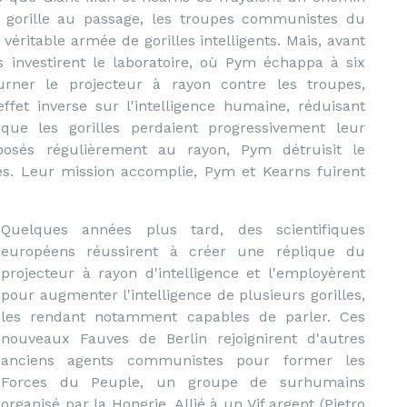
un gorille au passage, les troupes communistes du
véritable armée de gorilles intelligents. Mais, avant
s investirent le laboratoire, où Pym échappa à six
urner le projecteur à rayon contre les troupes,
 effet inverse sur l'intelligence humaine, réduisant
que les gorilles perdaient progressivement leur
xposés régulièrement au rayon, Pym détruisit le
tes. Leur mission accomplie, Pym et Kearns fuirent
Quelques années plus tard, des scientifiques
européens réussirent à créer une réplique du
projecteur à rayon d'intelligence et l'employèrent
pour augmenter l'intelligence de plusieurs gorilles,
les rendant notamment capables de parler. Ces
nouveaux Fauves de Berlin rejoignirent d'autres
anciens agents communistes pour former les
Forces du Peuple, un groupe de surhumains
organisé par la Hongrie. Allié à un Vif argent (Pietro