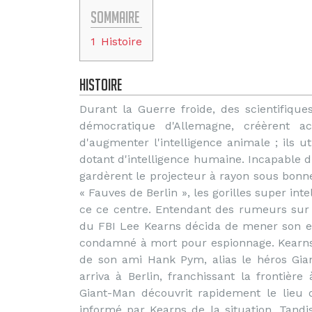
Sommaire
1
Histoire
Histoire
Durant la Guerre froide, des scientifique
démocratique d'Allemagne, créèrent a
d'augmenter l'intelligence animale ; ils ut
dotant d'intelligence humaine. Incapable d'
gardèrent le projecteur à rayon sous bonn
« Fauves de Berlin », les gorilles super in
ce ce centre. Entendant des rumeurs sur 
du FBI Lee Kearns décida de mener son e
condamné à mort pour espionnage. Kearns 
de son ami Hank Pym, alias le héros Gian
arriva à Berlin, franchissant la frontière 
Giant-Man découvrit rapidement le lieu o
informé par Kearns de la situation. Tand