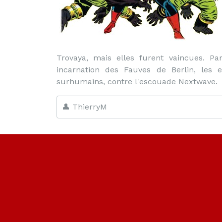
Trovaya, mais elles furent vaincues. Pa
incarnation des Fauves de Berlin, les e
surhumains, contre l'escouade Nextwave.
👤 ThierryM