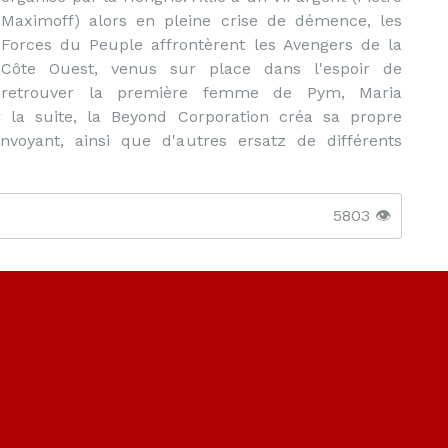
Maximoff) alors en pleine crise de démence, les
Forces du Peuple affrontèrent les Avengers de la
Côte Ouest, venus sur place dans l'espoir de
retrouver la première femme de Pym, Maria
r la suite, la Beyond Corporation créa sa propre
nvoyant, ainsi que d'autres ersatz de différents
5803 👁️