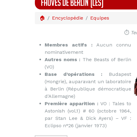
FAUVES DE BERLIN (LES)
🏠
Encyclopédie
Equipes
⏱️
Te
Membres actifs :
Aucun connu
nominativement
Autres noms :
The Beasts of Berlin
(VO)
Base d’opérations :
Budapest
(Hongrie), auparavant un laboratoire
à Berlin (République démocratique
d'Allemagne)
Première apparition :
VO : Tales to
Astonish (vol.1) # 60 (octobre 1964,
par Stan Lee & Dick Ayers) – VF :
Eclipso n°26 (janvier 1973)