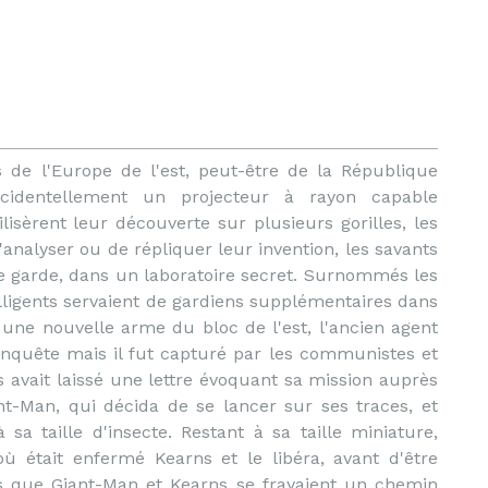
s de l'Europe de l'est, peut-être de la République
ccidentellement un projecteur à rayon capable
ilisèrent leur découverte sur plusieurs gorilles, les
analyser ou de répliquer leur invention, les savants
e garde, dans un laboratoire secret. Surnommés les
telligents servaient de gardiens supplémentaires dans
une nouvelle arme du bloc de l'est, l'ancien agent
nquête mais il fut capturé par les communistes et
avait laissé une lettre évoquant sa mission auprès
t-Man, qui décida de se lancer sur ses traces, et
à sa taille d'insecte. Restant à sa taille miniature,
ù était enfermé Kearns et le libéra, avant d'être
is que Giant-Man et Kearns se frayaient un chemin