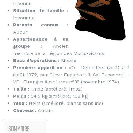
Inconnu
Situation de famille :
Inconnue
Parents connus :
Aucun
Appartenance à un
groupe :
Ancien
membre de la Légion des Morts-vivants
Base d’opérations :
Mobile
Première apparition :
VO : Defenders (vol.1) # 1
(août 1972, par Steve Englehart & Sal Buscema) –
VF : Etranges Aventures n°38 (novembre 1974)
Taille :
1m52 (amélioré, 1m92)
Poids :
54,5 kg (amélioré, 136 kg)
Yeux :
Noirs (amélioré, blancs sans iris)
Cheveux :
Aucun
Sommaire