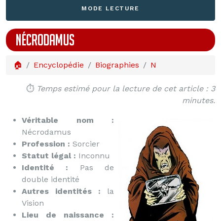
MODE LECTURE
NÉCRODAMUS
🏠
Encyclopédie
Biographies
N
⏱️
Temps estimé pour la lecture de cet article : 3
minutes.
Véritable nom :
Nécrodamus
Profession :
Sorcier
Statut légal :
Inconnu
Identité :
Pas de
double identité
Autres identités :
la
Vision
Lieu de naissance :