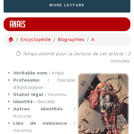
MODE LECTURE
ANAIS
🏠
Encyclopédie
Biographies
A
⏱️
Temps estimé pour la lecture de cet article : 2
minutes.
Véritable nom :
Anais
Profession :
Disciple
d’Apocalypse
Statut légal :
Inconnu
Identité :
Secrète
Autres identités :
Aucune
Lieu de naissance :
Inconnu