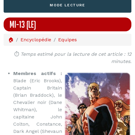
MODE LECTURE
MI-13 (LE)
🏠
Encyclopédie
Equipes
⏱️
Temps estimé pour la lecture de cet article : 12
minutes.
Membres actifs :
Blade (Eric Brooks),
Captain Britain
(Brian Braddock), le
Chevalier noir (Dane
Whitman), le
capitaine John
Colton, Constance,
Dark Angel (Shevaun