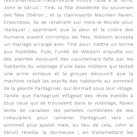
l’extra-terrestre métamorphe infiltré rallié à la Terre,
John le Skrull ; Tink, la fille dissidente du souverain
des fées Obéron ; et la clairvoyante Maureen Raven.
Ensembles, ils se rendirent sur Hors-le-Monde pour
répliquer ; apprenant que la peur et la colère des
humains avaient corrompu les fées, Wisdom accepta
un mariage arrangé avec Tink pour mettre un terme
aux hostilités. Puis, l’unité de Wisdom enquêta sur
des plaintes évoquant des cauchemars faits par les
habitants du voisinage d’une base militaire qui testait
une arme sonique et le groupe découvrit que la
machine reliait les esprits des habitants au sommeil
de la géante Pantagruel, qui dormait sous leur village.
Tandis que Pantagruel infligeait des rêves éveillés à
tous ceux qui se trouvaient dans le voisinage, Raven
tenta de canaliser les pensées combinées de ses
coéquipiers pour ramener Pantagruel vers un
sommeil plus apaisé mais, au lieu de cela, John le
Skrull réveilla la dormeuse ; en transmettant les