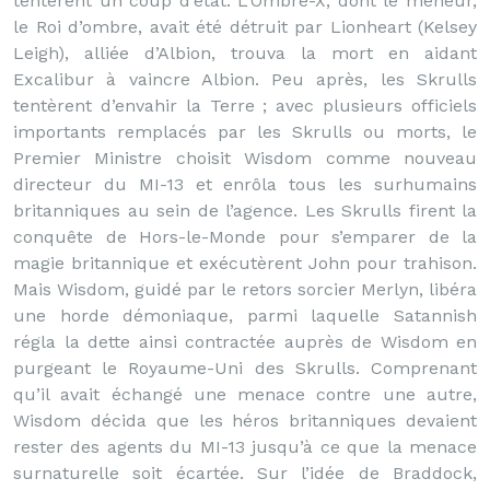
tentèrent un coup d’état. L’Ombre-X, dont le meneur,
le Roi d’ombre, avait été détruit par Lionheart (Kelsey
Leigh), alliée d’Albion, trouva la mort en aidant
Excalibur à vaincre Albion. Peu après, les Skrulls
tentèrent d’envahir la Terre ; avec plusieurs officiels
importants remplacés par les Skrulls ou morts, le
Premier Ministre choisit Wisdom comme nouveau
directeur du MI-13 et enrôla tous les surhumains
britanniques au sein de l’agence. Les Skrulls firent la
conquête de Hors-le-Monde pour s’emparer de la
magie britannique et exécutèrent John pour trahison.
Mais Wisdom, guidé par le retors sorcier Merlyn, libéra
une horde démoniaque, parmi laquelle Satannish
régla la dette ainsi contractée auprès de Wisdom en
purgeant le Royaume-Uni des Skrulls. Comprenant
qu’il avait échangé une menace contre une autre,
Wisdom décida que les héros britanniques devaient
rester des agents du MI-13 jusqu’à ce que la menace
surnaturelle soit écartée. Sur l’idée de Braddock,