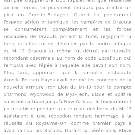
vampire d’apprendre trop rapidement que l’essentiel
de ses forces ne pouvaient toujours pas mettre un
pied en Grande-Bretagne. Quand ils pénétrèrent
l’espace aérien britannique, les vampires de Dracula
se consumèrent complètement et les forces
rescapées de Dracula prirent la fuite, regagnant la
lune, où elles furent détruites par la contre-attaque
du MI-13. Dracula lui-même fut détruit par Hussain,
répondant désormais au nom de code Excalibur, qui
l’empala avec l’épée à laquelle elle devait son nom.
Plus tard, apprenant que la vampire aristocrate
Amelia Betram-Hayes avait dérobé les concepts de la
nouvelle armure Iron Lion du MI-13 pour le compte
d’Ormond Wychwood de Mys-Tech, Blade et Spitfire
suivirent sa trace jusqu’à New York où ils l’exécutèrent
pour trahison pendant que le reste des héros du MI-13
assistaient à une réception rendant hommage à la
réussite du Royaume-Uni comme premier pays à
avoir vaincu les Skrulls. Durant la cérémonie, Steve