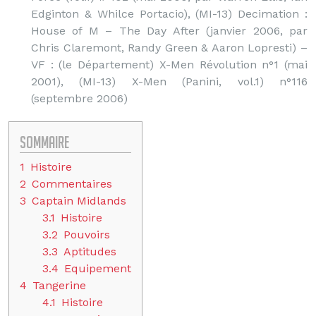
Edginton & Whilce Portacio), (MI-13) Decimation :
House of M – The Day After (janvier 2006, par
Chris Claremont, Randy Green & Aaron Lopresti) –
VF : (le Département) X-Men Révolution n°1 (mai
2001), (MI-13) X-Men (Panini, vol.1) n°116
(septembre 2006)
Sommaire
1
Histoire
2
Commentaires
3
Captain Midlands
3.1
Histoire
3.2
Pouvoirs
3.3
Aptitudes
3.4
Equipement
4
Tangerine
4.1
Histoire