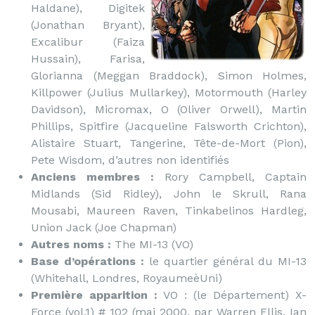
Haldane), Digitek
(Jonathan Bryant),
Excalibur (Faiza
Hussain), Farisa,
Glorianna (Meggan Braddock), Simon Holmes,
Killpower (Julius Mullarkey), Motormouth (Harley
Davidson), Micromax, O (Oliver Orwell), Martin
Phillips, Spitfire (Jacqueline Falsworth Crichton),
Alistaire Stuart, Tangerine, Tête-de-Mort (Pion),
Pete Wisdom, d’autres non identifiés
Anciens membres :
Rory Campbell, Captain
Midlands (Sid Ridley), John le Skrull, Rana
Mousabi, Maureen Raven, Tinkabelinos Hardleg,
Union Jack (Joe Chapman)
Autres noms :
The MI-13 (VO)
Base d’opérations :
le quartier général du MI-13
(Whitehall, Londres, RoyaumeèUni)
Première apparition :
VO : (le Département) X-
Force (vol.1) # 102 (mai 2000, par Warren Ellis, Ian