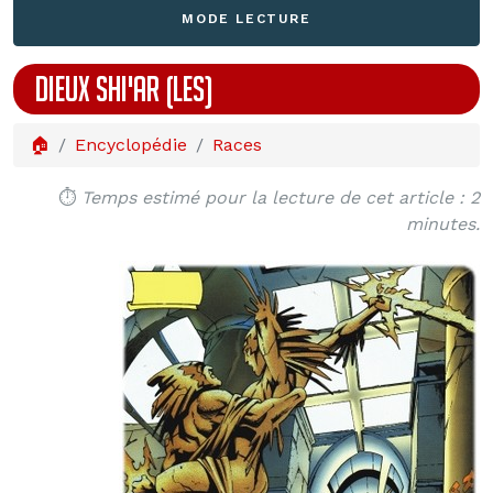
MODE LECTURE
DIEUX SHI'AR (LES)
🏠
Encyclopédie
Races
⏱️
Temps estimé pour la lecture de cet article : 2
minutes.