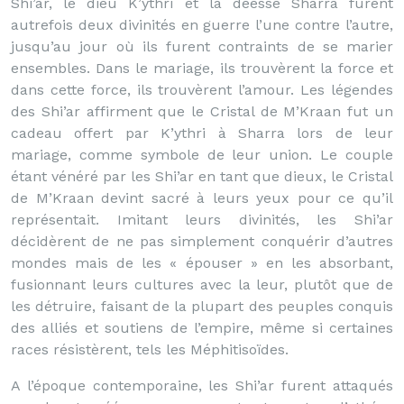
Shi’ar, le dieu K’ythri et la déesse Sharra furent
autrefois deux divinités en guerre l’une contre l’autre,
jusqu’au jour où ils furent contraints de se marier
ensembles. Dans le mariage, ils trouvèrent la force et
dans cette force, ils trouvèrent l’amour. Les légendes
des Shi’ar affirment que le Cristal de M’Kraan fut un
cadeau offert par K’ythri à Sharra lors de leur
mariage, comme symbole de leur union. Le couple
étant vénéré par les Shi’ar en tant que dieux, le Cristal
de M’Kraan devint sacré à leurs yeux pour ce qu’il
représentait. Imitant leurs divinités, les Shi’ar
décidèrent de ne pas simplement conquérir d’autres
mondes mais de les « épouser » en les absorbant,
fusionnant leurs cultures avec la leur, plutôt que de
les détruire, faisant de la plupart des peuples conquis
des alliés et soutiens de l’empire, même si certaines
races résistèrent, tels les Méphitisoïdes.
A l’époque contemporaine, les Shi’ar furent attaqués