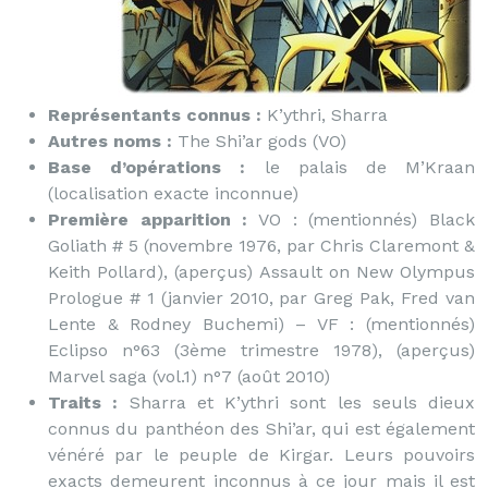
Représentants connus :
K’ythri, Sharra
Autres noms :
The Shi’ar gods (VO)
Base d’opérations :
le palais de M’Kraan
(localisation exacte inconnue)
Première apparition :
VO : (mentionnés) Black
Goliath # 5 (novembre 1976, par Chris Claremont &
Keith Pollard), (aperçus) Assault on New Olympus
Prologue # 1 (janvier 2010, par Greg Pak, Fred van
Lente & Rodney Buchemi) – VF : (mentionnés)
Eclipso n°63 (3ème trimestre 1978), (aperçus)
Marvel saga (vol.1) n°7 (août 2010)
Traits :
Sharra et K’ythri sont les seuls dieux
connus du panthéon des Shi’ar, qui est également
vénéré par le peuple de Kirgar. Leurs pouvoirs
exacts demeurent inconnus à ce jour mais il est