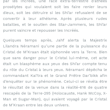
par les Incréés, une race extra-terrestre d’athées
prosélytes qui voulaient soit les faire renier leurs
dieux, soit les détruire si les Shi’ar refusaient de se
convertir à leur athéisme. Après plusieurs rudes
batailles, et le soutien des Star-Jammers, les Shi’ar
purent vaincre et repousser les Incréés.
Quelques temps après, Jahf alerta la Majestrix
Lilandra Néramani qu’une partie de la puissance du
Cristal de M’Kraan était siphonnée vers la Terre. Bien
que sans danger pour le Cristal lui-même, cet acte
était un blasphème aux yeux des Shi’ar compte tenu
du rôle du Cristal à leurs yeux. Néramani dépêcha le
commandant Kai’tra et le Grand Prêtre Dar’bikk afin
d’enquêter sur le phénomène. Celui-ci se révéla être
le résultat de la venue dans la réalité-616 de quatre
rescapés de la Terre-295 (Holocauste, Hank McCoy, X-
Man et Sugar-Man), qui avaient voyagé par le Cristal
de M’Kraan entre les deux univers.