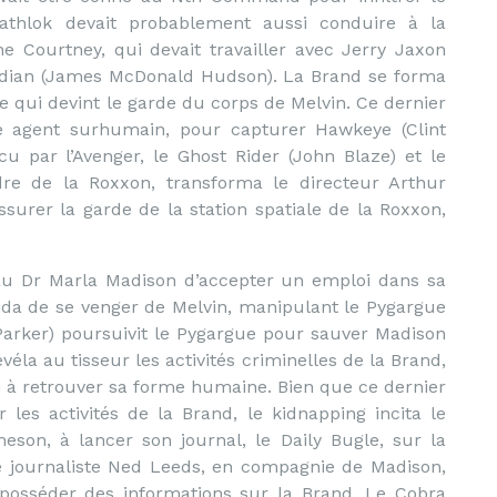
athlok devait probablement aussi conduire à la
ne Courtney, qui devait travailler avec Jerry Jaxon
rdian (James McDonald Hudson). La Brand se forma
 qui devint le garde du corps de Melvin. Ce dernier
e agent surhumain, pour capturer Hawkeye (Clint
cu par l’Avenger, le Ghost Rider (John Blaze) et le
dre de la Roxxon, transforma le directeur Arthur
ssurer la garde de la station spatiale de la Roxxon,
 au Dr Marla Madison d’accepter un emploi dans sa
cida de se venger de Melvin, manipulant le Pygargue
Parker) poursuivit le Pygargue pour sauver Madison
évéla au tisseur les activités criminelles de la Brand,
si à retrouver sa forme humaine. Bien que ce dernier
 les activités de la Brand, le kidnapping incita le
eson, à lancer son journal, le Daily Bugle, sur la
 Le journaliste Ned Leeds, en compagnie de Madison,
 posséder des informations sur la Brand. Le Cobra