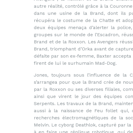
autre réalité, contrôlé grâce à la Couronn
dans une usine de la Brand, dont ils pu
récupéra le costume de la Chatte et adopt
deux équipes menaça d’alerter la police
groupes sur le monde de l’Escadron, réussis
Brand et de la Roxxon. Les Avengers réussir
Brand, triomphant d’Orka avant de capturer
défaite par son ex-femme, Baxter accepta 
firent de lui le surhumain Mad-Dog.
Jones, toujours sous l’influence de la 
s’arrangea pour que la Brand crée de nou
par la Roxxon ou ses diverses filiales, 
ainsi que virent le jour des équipes c
Serpents. Les travaux de la Brand, mainten
aussi à la naissance de Feu follet qui,
recherches électromagnétiques de la soci
Melvin. Le cyborg Deathlok, capturé par la 
à en faire une réplique robotique, qui d