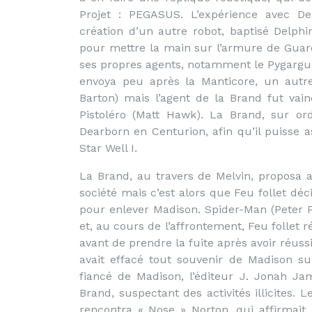
Projet : PEGASUS. L’expérience avec De
création d’un autre robot, baptisé Delphi
pour mettre la main sur l’armure de Gua
ses propres agents, notamment le Pygargue
envoya peu après la Manticore, un autr
Barton) mais l’agent de la Brand fut vain
Pistoléro (Matt Hawk). La Brand, sur or
Dearborn en Centurion, afin qu’il puisse a
Star Well I.
La Brand, au travers de Melvin, proposa
société mais c’est alors que Feu follet dé
pour enlever Madison. Spider-Man (Peter 
et, au cours de l’affrontement, Feu follet r
avant de prendre la fuite après avoir réus
avait effacé tout souvenir de Madison sur
fiancé de Madison, l’éditeur J. Jonah Jam
Brand, suspectant des activités illicites.
rencontra « Nose » Norton, qui affirmait