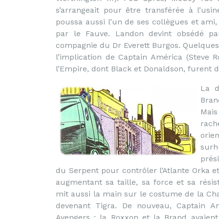
s’arrangeait pour être transférée à l’us
poussa aussi l’un de ses collègues et ami,
par le Fauve. Landon devint obsédé pa
compagnie du Dr Everett Burgos. Quelques 
l’implication de Captain América (Steve 
l’Empire, dont Black et Donaldson, furent
La d
Bran
Mais
rach
ori
surh
prés
du Serpent pour contrôler l’Atlante Orka et
augmentant sa taille, sa force et sa rési
mit aussi la main sur le costume de la Cha
devenant Tigra. De nouveau, Captain Am
Avengers ; la Roxxon et la Brand avaie