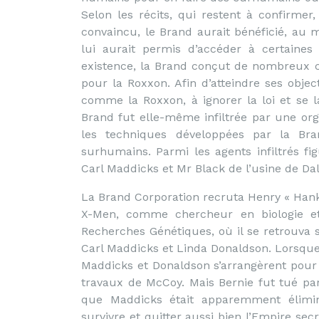
Selon les récits, qui restent à confirmer
convaincu, le Brand aurait bénéficié, au
lui aurait permis d’accéder à certaines 
existence, la Brand conçut de nombreux 
pour la Roxxon. Afin d’atteindre ses object
comme la Roxxon, à ignorer la loi et se la
Brand fut elle-même infiltrée par une orga
les techniques développées par la Bra
surhumains. Parmi les agents infiltrés fi
Carl Maddicks et Mr Black de l’usine de Dal
La Brand Corporation recruta Henry « Hank 
X-Men, comme chercheur en biologie et
Recherches Génétiques, où il se retrouva 
Carl Maddicks et Linda Donaldson. Lorsqu
Maddicks et Donaldson s’arrangèrent pour
travaux de McCoy. Mais Bernie fut tué par
que Maddicks était apparemment élimin
survivre et quitter aussi bien l’Empire secr