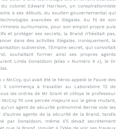
, du colonel Edward Harrison, un conspirationniste
 moins à ses débuts, du soutien gouvernemental qui
technologies avancées et illégales. Au fil de son
criminels surhumains, pour son emploi propre puis
ifs et protéger ses secrets, la Brand n’hésitait pas,
ncer dans des activités illégales. Ironiquement, la
nisation subversive, l’Empire secret, qui convoitait
nd, souhaitant former ainsi ses propres agents
gurent Linda Donaldson (alias « Numéro 9 »), le Dr
las.
» McCoy, qui avait été le héros appelé le Fauve des
 il commença à travailler au Laboratoire 12 de
sous les ordres de Mr Grant et côtoya le professeur
e McCoy fit une percée majeure sur le gène mutant,
 qu’un agent de sécurité prénommé Bernie vole les
 d’autres agents de la sécurité de la Brand, tandis
é par Donaldson, même s’il devait secrètement
et que la Brand. Inquiet à l’idée de voir ses travaux