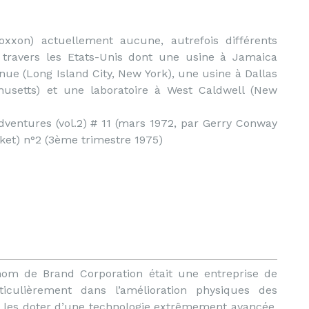
oxxon) actuellement aucune, autrefois différents
travers les Etats-Unis dont une usine à Jamaica
ue (Long Island City, New York), une usine à Dallas
husetts) et une laboratoire à West Caldwell (New
ventures (vol.2) # 11 (mars 1972, par Gerry Conway
ket) n°2 (3ème trimestre 1975)
om de Brand Corporation était une entreprise de
iculièrement dans l’amélioration physiques des
 les doter d’une technologie extrêmement avancée.