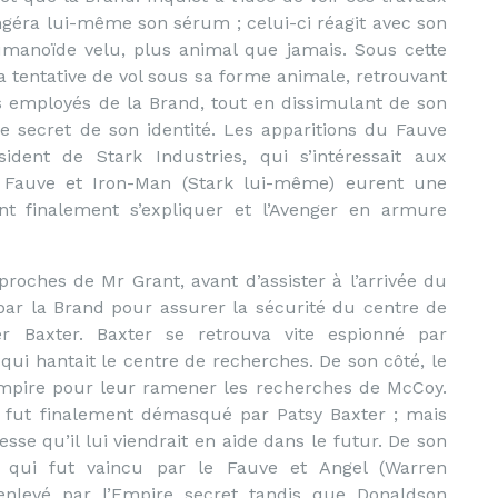
géra lui-même son sérum ; celui-ci réagit avec son
anoïde velu, plus animal que jamais. Sous cette
tentative de vol sous sa forme animale, retrouvant
 employés de la Brand, tout en dissimulant de son
e secret de son identité. Les apparitions du Fauve
ésident de Stark Industries, qui s’intéressait aux
 Fauve et Iron-Man (Stark lui-même) eurent une
t finalement s’expliquer et l’Avenger en armure
proches de Mr Grant, avant d’assister à l’arrivée du
par la Brand pour assurer la sécurité du centre de
r Baxter. Baxter se retrouva vite espionné par
 qui hantait le centre de recherches. De son côté, le
Empire pour leur ramener les recherches de McCoy.
fut finalement démasqué par Patsy Baxter ; mais
messe qu’il lui viendrait en aide dans le futur. De son
n, qui fut vaincu par le Fauve et Angel (Warren
enlevé par l’Empire secret tandis que Donaldson