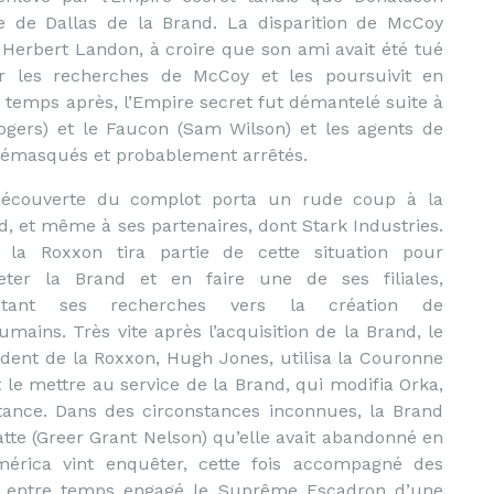
ine de Dallas de la Brand. La disparition de McCoy
 Herbert Landon, à croire que son ami avait été tué
r les recherches de McCoy et les poursuivit en
temps après, l’Empire secret fut démantelé suite à
Rogers) et le Faucon (Sam Wilson) et les agents de
 démasqués et probablement arrêtés.
écouverte du complot porta un rude coup à la
d, et même à ses partenaires, dont Stark Industries.
 la Roxxon tira partie de cette situation pour
eter la Brand et en faire une de ses filiales,
entant ses recherches vers la création de
umains. Très vite après l’acquisition de la Brand, le
ident de la Roxxon, Hugh Jones, utilisa la Couronne
 le mettre au service de la Brand, qui modifia Orka,
stance. Dans des circonstances inconnues, la Brand
tte (Greer Grant Nelson) qu’elle avait abandonné en
érica vint enquêter, cette fois accompagné des
nt entre temps engagé le Suprême Escadron d’une