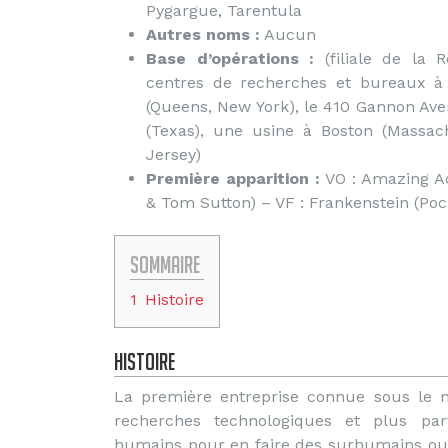
Pygargue, Tarentula
Autres noms :
Aucun
Base d’opérations :
(filiale de la R
centres de recherches et bureaux à 
(Queens, New York), le 410 Gannon Aven
(Texas), une usine à Boston (Massac
Jersey)
Première apparition :
VO : Amazing Ad
& Tom Sutton) – VF : Frankenstein (Poc
Sommaire
1
Histoire
Histoire
La première entreprise connue sous le n
recherches technologiques et plus part
humains pour en faire des surhumains ou