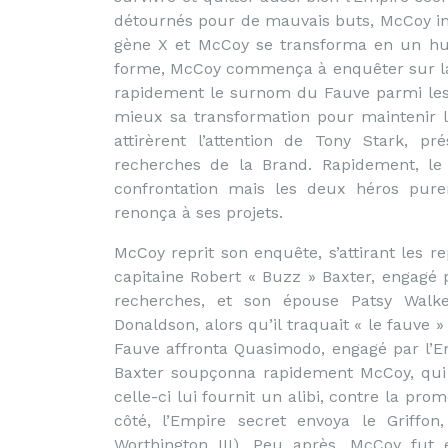
détournés pour de mauvais buts, McCoy in
gène X et McCoy se transforma en un hum
forme, McCoy commença à enquêter sur la 
rapidement le surnom du Fauve parmi les
mieux sa transformation pour maintenir l
attirèrent l’attention de Tony Stark, pr
recherches de la Brand. Rapidement, le
confrontation mais les deux héros puren
renonça à ses projets.
McCoy reprit son enquête, s’attirant les re
capitaine Robert « Buzz » Baxter, engagé 
recherches, et son épouse Patsy Walke
Donaldson, alors qu’il traquait « le fauve »
Fauve affronta Quasimodo, engagé par l’
Baxter soupçonna rapidement McCoy, qui 
celle-ci lui fournit un alibi, contre la pro
côté, l’Empire secret envoya le Griffo
Worthington III). Peu après, McCoy fut 