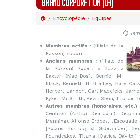
BRAND CORPORATION (LA)
🏠
Encyclopédie
Equipes
⏱️
Temp
Membres actifs :
(filiale de la
Roxxon) aucun
Anciens membres :
(filiale de
la Roxxon) Robert « Buzz »
Baxter (Mad-Dog), Bernie, Mr
Black, Kenneth H. Bradley, Harv Cars
Herbert Landon, Carl Maddicks, James
Ryker, Mr Smith, Kevin Stein, Thorpe
Autres membres (honoraires, etc.) 
Centrion (Arthur Dearborn), Delphin
Manning), Alfonso Erdoes, l’Escouad
[Roland Burroughs], Sidewinder), Fe
Poundcakes, Titania [Davida DaVito]),