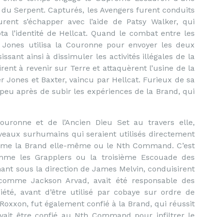
e du Serpent. Capturés, les Avengers furent conduits
rent s’échapper avec l’aide de Patsy Walker, qui
a l’identité de Hellcat. Quand le combat entre les
, Jones utilisa la Couronne pour envoyer les deux
sant ainsi à dissimuler les activités illégales de la
ent à revenir sur Terre et attaquèrent l’usine de la
 Jones et Baxter, vaincu par Hellcat. Furieux de sa
peu après de subir les expériences de la Brand, qui
Couronne et de l’Ancien Dieu Set au travers elle,
veaux surhumains qui seraient utilisés directement
comme la Brand elle-même ou le Nth Command. C’est
omme les Grapplers ou la troisième Escouade des
ant sous la direction de James Melvin, conduisirent
 comme Jackson Arvad, avait été responsable des
été, avant d’être utilisé par cobaye sur ordre de
Roxxon, fut également confié à la Brand, qui réussit
evait être confié au Nth Command pour infiltrer le