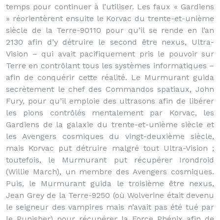
temps pour continuer à l’utiliser. Les faux « Gardiens
» réorientèrent ensuite le Korvac du trente-et-unième
siècle de la Terre-90110 pour qu’il se rende en l’an
2130 afin d’y détruire le second être nexus, Ultra-
Vision – qui avait pacifiquement pris le pouvoir sur
Terre en contrôlant tous les systèmes informatiques –
afin de conquérir cette réalité. Le Murmurant guida
secrètement le chef des Commandos spatiaux, John
Fury, pour qu’il emploie des ultrasons afin de libérer
les pions contrôlés mentalement par Korvac, les
Gardiens de la galaxie du trente-et-unième siècle et
les Avengers cosmiques du vingt-deuxième siècle,
mais Korvac put détruire malgré tout Ultra-Vision ;
toutefois, le Murmurant put récupérer Irondroid
(Willie March), un membre des Avengers cosmiques.
Puis, le Murmurant guida le troisième être nexus,
Jean Grey de la Terre-9250 (où Wolverine était devenu
le seigneur des vampires mais n’avait pas été tué par
le Punisher) pour récupérer la Force Phénix afin de