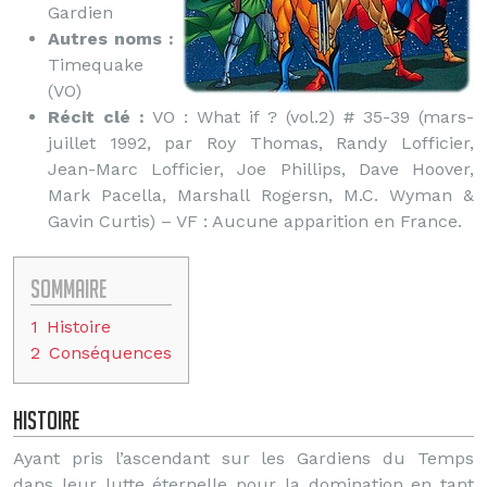
Gardien
Autres noms :
Timequake
(VO)
Récit clé :
VO : What if ? (vol.2) # 35-39 (mars-
juillet 1992, par Roy Thomas, Randy Lofficier,
Jean-Marc Lofficier, Joe Phillips, Dave Hoover,
Mark Pacella, Marshall Rogersn, M.C. Wyman &
Gavin Curtis) – VF : Aucune apparition en France.
Sommaire
1
Histoire
2
Conséquences
Histoire
Ayant pris l’ascendant sur les Gardiens du Temps
dans leur lutte éternelle pour la domination en tant