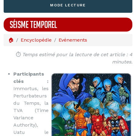
MODE LECTURE
SÉISME TEMPOREL
🏠
Encyclopédie
Evénements
⏱️
Temps estimé pour la lecture de cet article : 4
minutes.
Participants
clés :
Immortus, les
Perturbateurs
du Temps, la
TVA (Time
Variance
Authority),
Uatu le