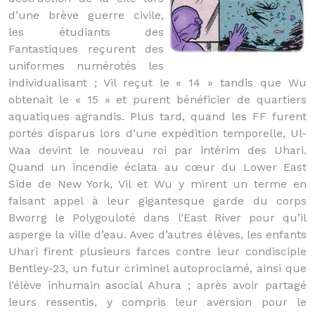
d’une brève guerre civile,
les étudiants des
Fantastiques reçurent des
uniformes numérotés les
individualisant ; Vil reçut le « 14 » tandis que Wu
obtenait le « 15 » et purent bénéficier de quartiers
aquatiques agrandis. Plus tard, quand les FF furent
portés disparus lors d’une expédition temporelle, Ul-
Waa devint le nouveau roi par intérim des Uhari.
Quand un incendie éclata au cœur du Lower East
Side de New York, Vil et Wu y mirent un terme en
faisant appel à leur gigantesque garde du corps
Bworrg le Polygouloté dans l’East River pour qu’il
asperge la ville d’eau. Avec d’autres élèves, les enfants
Uhari firent plusieurs farces contre leur condisciple
Bentley-23, un futur criminel autoproclamé, ainsi que
l’élève inhumain asocial Ahura ; après avoir partagé
leurs ressentis, y compris leur aversion pour le