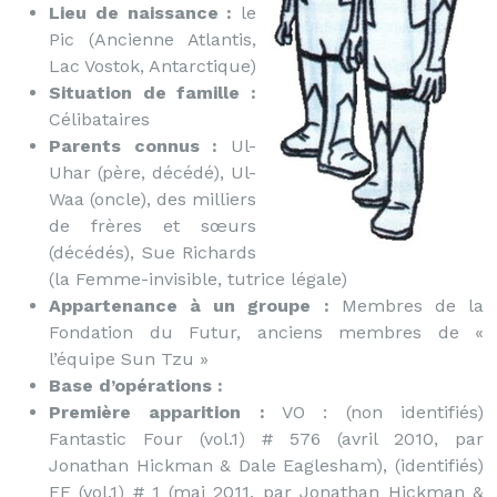
Lieu de naissance :
le
Pic (Ancienne Atlantis,
Lac Vostok, Antarctique)
Situation de famille :
Célibataires
Parents connus :
Ul-
Uhar (père, décédé), Ul-
Waa (oncle), des milliers
de frères et sœurs
(décédés), Sue Richards
(la Femme-invisible, tutrice légale)
Appartenance à un groupe :
Membres de la
Fondation du Futur, anciens membres de «
l’équipe Sun Tzu »
Base d’opérations :
Première apparition :
VO : (non identifiés)
Fantastic Four (vol.1) # 576 (avril 2010, par
Jonathan Hickman & Dale Eaglesham), (identifiés)
FF (vol.1) # 1 (mai 2011, par Jonathan Hickman &