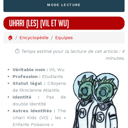
MODE LECTURE
UHARI (LES) (VIL ET WU)
🏠
Encyclopédie
Equipes
⏱️
Temps estimé pour la lecture de cet article : 4
minutes.
Véritable nom :
Vil, Wu
Profession :
Etudiants
Statut légal :
Citoyens
de l’Ancienne Atlantis
Identité :
Pas de
double identité
Autres identités :
The
Uhari Kids (VO) ; les «
Enfants Poissons »