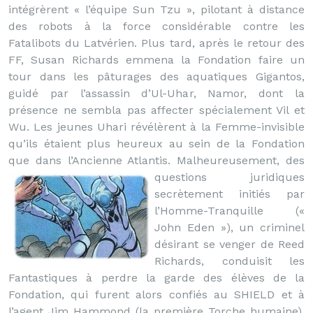
intégrèrent « l’équipe Sun Tzu », pilotant à distance
des robots à la force considérable contre les
Fatalibots du Latvérien. Plus tard, après le retour des
FF, Susan Richards emmena la Fondation faire un
tour dans les pâturages des aquatiques Gigantos,
guidé par l’assassin d’Ul-Uhar, Namor, dont la
présence ne sembla pas affecter spécialement Vil et
Wu. Les jeunes Uhari révélèrent à la Femme-invisible
qu’ils étaient plus heureux au sein de la Fondation
que dans l’Ancienne Atlantis.
Malheureusement, des
questions juridiques
secrètement initiés par
l’Homme-Tranquille («
John Eden »), un criminel
désirant se venger de Reed
Richards, conduisit les
Fantastiques à perdre la garde des élèves de la
Fondation, qui furent alors confiés au SHIELD et à
l’agent Jim Hammond (la première Torche humaine).