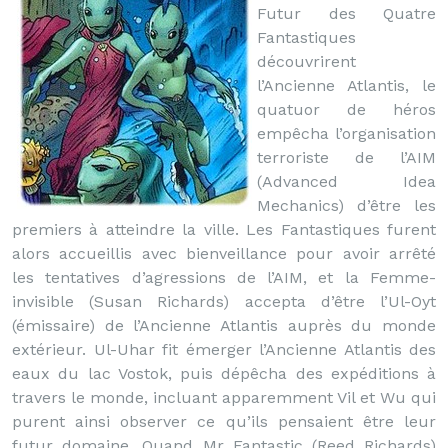
Futur des Quatre
Fantastiques
découvrirent
l’Ancienne Atlantis, le
quatuor de héros
empêcha l’organisation
terroriste de l’AIM
(Advanced Idea
Mechanics) d’être les
premiers à atteindre la ville. Les Fantastiques furent
alors accueillis avec bienveillance pour avoir arrêté
les tentatives d’agressions de l’AIM, et la Femme-
invisible (Susan Richards) accepta d’être l’Ul-Oyt
(émissaire) de l’Ancienne Atlantis auprès du monde
extérieur. Ul-Uhar fit émerger l’Ancienne Atlantis des
eaux du lac Vostok, puis dépêcha des expéditions à
travers le monde, incluant apparemment Vil et Wu qui
purent ainsi observer ce qu’ils pensaient être leur
futur domaine. Quand Mr Fantastic (Reed Richards)