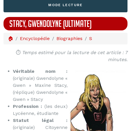
MODE LECTURE
STACY, GWENDOLYNE (ULTIMATE)
🏠
Encyclopédie
Biographies
S
⏱️
Temps estimé pour la lecture de cet article : 7
minutes.
Véritable nom :
(originale) Gwendolyne «
Gwen » Maxine Stacy,
(réplique) Gwendolyne «
Gwen » Stacy
Profession :
(les deux)
Lycéenne, étudiante
Statut légal :
(originale) Citoyenne