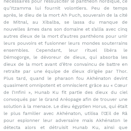
nécessaires pour ressusciter le panthéon nordique, ce
qu’Itzamma lui fournit volontiers. Peu de temps
après, le dieu de la mort Ah Puch, souverain de la cité
de Mitnal, au Xibalba, se lassa du manque de
nouvelles âmes dans son domaine et s’allia avec cinq
autres dieux de la mort d’autres panthéons pour unir
leurs pouvoirs et fusionner leurs mondes souterrains
ensembles. Cependant, leur rituel libéra le
Démogorge, le dévoreur de dieux, qui absorba les
dieux de la mort avant d’être convaincu de battre en
retraite par une équipe de dieux dirigée par Thor.
Plus tard, quand le pharaon fou Akhénaton devint
quasiment omnipotent et omniscient grâce au « Cœur
de l’Infini », Hunab Ku fit partie des dieux du ciel
convoqués par le Grand Aréopage afin de trouver une
solution à la menace. Le dieu égyptien Horus, qui était
le plus familier avec Akhénaton, utilisa l’Œil de Râ
pour espionner leur adversaire mais Akhénaton le
détecta alors et détruisit Hunab Ku, ainsi que