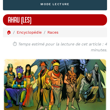
MODE LECTURE
AHAU (LES)
🏠
Encyclopédie
Races
⏱️
Temps estimé pour la lecture de cet article : 4
minutes.