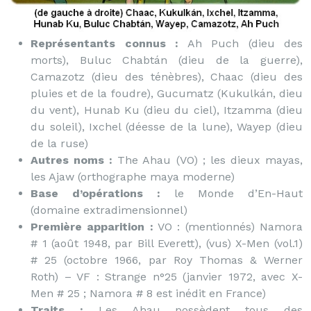
Représentants connus :
Ah Puch (dieu des
morts), Buluc Chabtán (dieu de la guerre),
Camazotz (dieu des ténèbres), Chaac (dieu des
pluies et de la foudre), Gucumatz (Kukulkán, dieu
du vent), Hunab Ku (dieu du ciel), Itzamma (dieu
du soleil), Ixchel (déesse de la lune), Wayep (dieu
de la ruse)
Autres noms :
The Ahau (VO) ; les dieux mayas,
les Ajaw (orthographe maya moderne)
Base d’opérations :
le Monde d’En-Haut
(domaine extradimensionnel)
Première apparition :
VO : (mentionnés) Namora
# 1 (août 1948, par Bill Everett), (vus) X-Men (vol.1)
# 25 (octobre 1966, par Roy Thomas & Werner
Roth) – VF : Strange n°25 (janvier 1972, avec X-
Men # 25 ; Namora # 8 est inédit en France)
Traits :
Les Ahau possèdent tous des