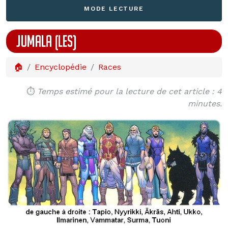
MODE LECTURE
JUMALA (LES)
🏠
Encyclopédie
Races
⏱️
Temps estimé pour la lecture de cet article : 4
minutes.