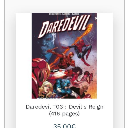
Promo
Daredevil T03 : Devil s Reign
(416 pages)
35.00€