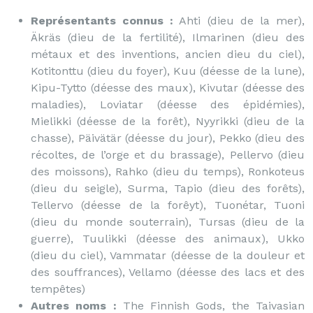
Représentants connus :
Ahti (dieu de la mer),
Äkräs (dieu de la fertilité), Ilmarinen (dieu des
métaux et des inventions, ancien dieu du ciel),
Kotitonttu (dieu du foyer), Kuu (déesse de la lune),
Kipu-Tytto (déesse des maux), Kivutar (déesse des
maladies), Loviatar (déesse des épidémies),
Mielikki (déesse de la forêt), Nyyrikki (dieu de la
chasse), Päivätär (déesse du jour), Pekko (dieu des
récoltes, de l’orge et du brassage), Pellervo (dieu
des moissons), Rahko (dieu du temps), Ronkoteus
(dieu du seigle), Surma, Tapio (dieu des forêts),
Tellervo (déesse de la forêyt), Tuonétar, Tuoni
(dieu du monde souterrain), Tursas (dieu de la
guerre), Tuulikki (déesse des animaux), Ukko
(dieu du ciel), Vammatar (déesse de la douleur et
des souffrances), Vellamo (déesse des lacs et des
tempêtes)
Autres noms :
The Finnish Gods, the Taivasian