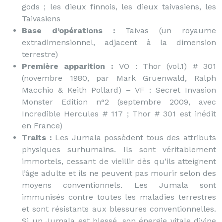
gods ; les dieux finnois, les dieux taivasiens, les
Taivasiens
Base d’opérations :
Taivas (un royaume
extradimensionnel, adjacent à la dimension
terrestre)
Première apparition :
VO : Thor (vol.1) # 301
(novembre 1980, par Mark Gruenwald, Ralph
Macchio & Keith Pollard) – VF : Secret Invasion
Monster Edition n°2 (septembre 2009, avec
Incredible Hercules # 117 ; Thor # 301 est inédit
en France)
Traits :
Les Jumala possèdent tous des attributs
physiques surhumains. Ils sont véritablement
immortels, cessant de vieillir dès qu’ils atteignent
l’âge adulte et ils ne peuvent pas mourir selon des
moyens conventionnels. Les Jumala sont
immunisés contre toutes les maladies terrestres
et sont résistants aux blessures conventionnelles.
Si un Jumala est blessé, son énergie vitale divine